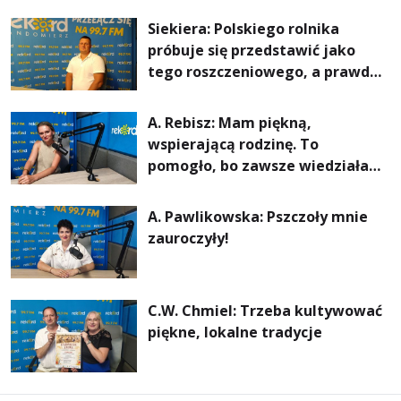
rachunki za energię, lepszy
Siekiera: Polskiego rolnika
komfort życia i... czystsze
próbuje się przedstawić jako
powietrze
tego roszczeniowego, a prawda
jest zupełnie inna
A. Rebisz: Mam piękną,
wspierającą rodzinę. To
pomogło, bo zawsze wiedziałam,
że mogę. Rodzina jest
najważniejsza
A. Pawlikowska: Pszczoły mnie
zauroczyły!
C.W. Chmiel: Trzeba kultywować
piękne, lokalne tradycje