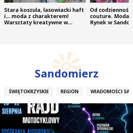
Stara koszula, lasowiacki haft
Od codzienności
i… moda z charakterem!
couture. Moda 
Warsztaty kreatywne w
Rynek w Sandom
ramach NFW
(ZDJĘCIA)
Sandomierz
ŚWIĘTOKRZYSKIE
REGION
WIADOMOŚCI SA