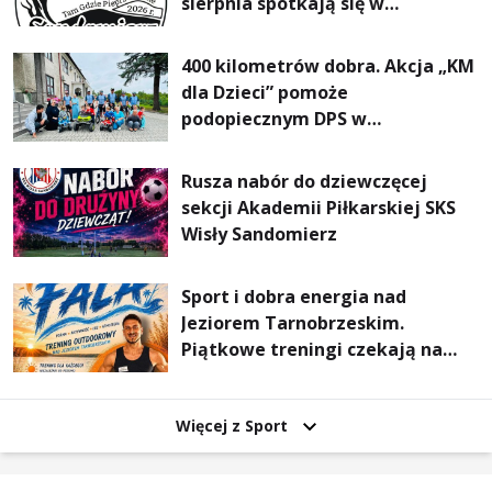
sierpnia spotkają się w
Sandomierzu na I Maratonie
Pieszym „Tam Gdzie Pieprz
400 kilometrów dobra. Akcja „KM
Rośnie”
dla Dzieci” pomoże
podopiecznym DPS w
Mokrzyszowie
Rusza nabór do dziewczęcej
sekcji Akademii Piłkarskiej SKS
Wisły Sandomierz
Sport i dobra energia nad
Jeziorem Tarnobrzeskim.
Piątkowe treningi czekają na
uczestników
Więcej z Sport