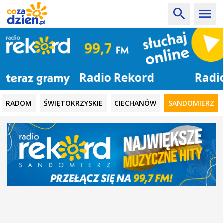
Radio Rekord
RADOM
ŚWIĘTOKRZYSKIE
CIECHANÓW
SANDOMIERZ