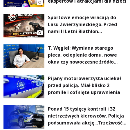
ekspertów i atrakcjami dla dzieci
Sportowe emocje wracają do
Lasu Zwierzynieckiego. Przed
nami II Letni Biathlon
Tarnobrzeski
T. Węgiel: Wymiana starego
pieca, ocieplenie domu, nowe
okna czy nowoczesne źródło
ogrzewania – to mniejsze
rachunki za energię, lepszy
Pijany motorowerzysta uciekał
komfort życia i... czystsze
przed policją. Miał blisko 2
powietrze
promile i cofnięte uprawnienia
Ponad 15 tysięcy kontroli i 32
nietrzeźwych kierowców. Policja
podsumowała akcję „Trzeźwość”
na Podkarpaciu