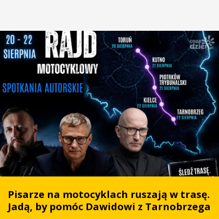
Pisarze na motocyklach ruszają w trasę.
Jadą, by pomóc Dawidowi z Tarnobrzega