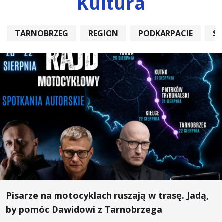
Kultura
TARNOBRZEG
REGION
PODKARPACIE
S
Pisarze na motocyklach ruszają w trasę. Jadą,
by pomóc Dawidowi z Tarnobrzega