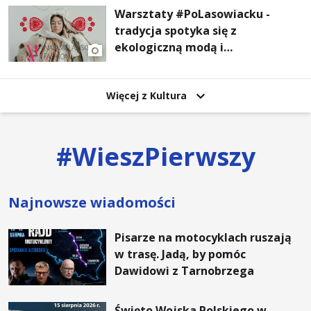
Warsztaty #PoLasowiacku -
tradycja spotyka się z
ekologiczną modą i
nowoczesnym designem!
Więcej z Kultura
#
WieszPierwszy
Najnowsze wiadomości
Pisarze na motocyklach ruszają
w trasę. Jadą, by pomóc
Dawidowi z Tarnobrzega
Święto Wojska Polskiego w