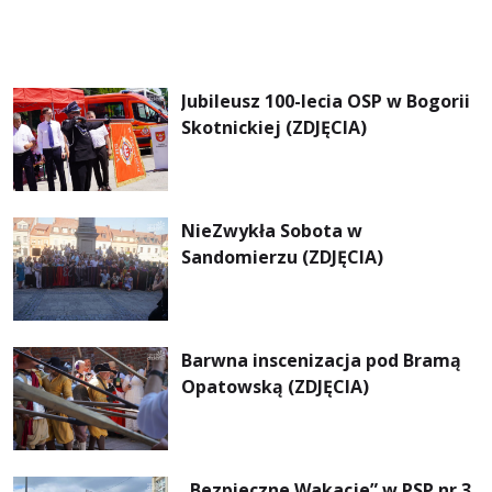
Jubileusz 100-lecia OSP w Bogorii
Skotnickiej (ZDJĘCIA)
NieZwykła Sobota w
Sandomierzu (ZDJĘCIA)
Barwna inscenizacja pod Bramą
Opatowską (ZDJĘCIA)
„Bezpieczne Wakacje” w PSP nr 3