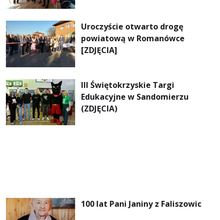
mowy” [ZDJĘCIA]
Uroczyście otwarto drogę
powiatową w Romanówce
[ZDJĘCIA]
III Świętokrzyskie Targi
Edukacyjne w Sandomierzu
(ZDJĘCIA)
100 lat Pani Janiny z Faliszowic