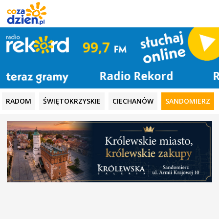
Radio Rekord
RADOM
ŚWIĘTOKRZYSKIE
CIECHANÓW
SANDOMIERZ