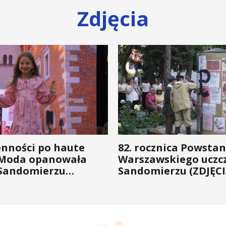
Zdjęcia
enności po haute
82. rocznica Powstan
 Moda opanowała
Warszawskiego uczc
Sandomierzu
Sandomierzu (ZDJĘCI