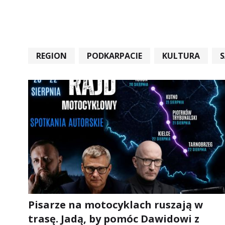
REGION
PODKARPACIE
KULTURA
#STARACHOWICE #REKORD #SANDOMIERZ #RA
Pisarze na motocyklach ruszają w
trasę. Jadą, by pomóc Dawidowi z