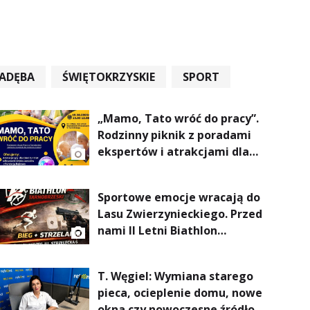
ADĘBA
ŚWIĘTOKRZYSKIE
SPORT
„Mamo, Tato wróć do pracy”.
Rodzinny piknik z poradami
ekspertów i atrakcjami dla
dzieci
Sportowe emocje wracają do
Lasu Zwierzynieckiego. Przed
nami II Letni Biathlon
Tarnobrzeski
T. Węgiel: Wymiana starego
pieca, ocieplenie domu, nowe
okna czy nowoczesne źródło