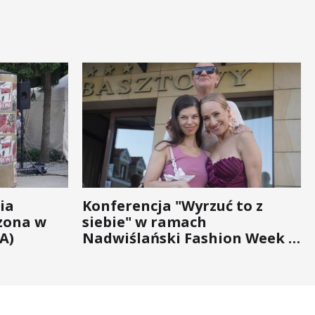
ia
Konferencja "Wyrzuć to z
zona w
siebie" w ramach
A)
Nadwiślański Fashion Week -
bo moda na zdrowie nigdy nie
wychodzi z... mody!