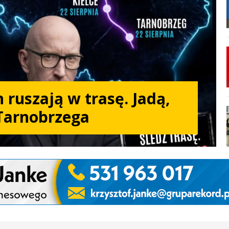
 ruszają w trasę. Jadą,
Tarnobrzega