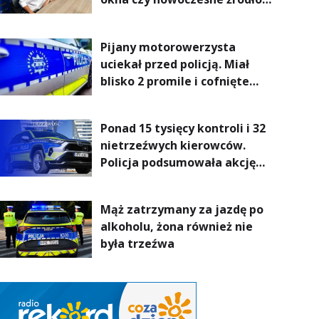
ogrzewania – to mniejsze
rachunki za energię, lepszy
Pijany motorowerzysta
komfort życia i... czystsze
uciekał przed policją. Miał
powietrze
blisko 2 promile i cofnięte
uprawnienia
Ponad 15 tysięcy kontroli i 32
nietrzeźwych kierowców.
Policja podsumowała akcję
„Trzeźwość” na Podkarpaciu
Mąż zatrzymany za jazdę po
alkoholu, żona również nie
była trzeźwa