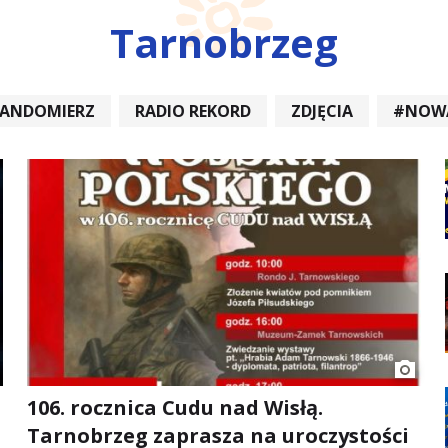
Tarnobrzeg
SANDOMIERZ
RADIO REKORD
ZDJĘCIA
#NOW
DIOREKORD #OPATÓW #RADIORE
#NOWA DĘBA
106. rocznica Cudu nad Wisłą.
Tarnobrzeg zaprasza na uroczystości