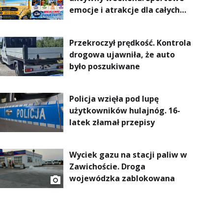
emocje i atrakcje dla całych
rodzin
Przekroczył prędkość. Kontrola
drogowa ujawniła, że auto
było poszukiwane
Policja wzięła pod lupę
użytkowników hulajnóg. 16-
latek złamał przepisy
Wyciek gazu na stacji paliw w
Zawichoście. Droga
wojewódzka zablokowana