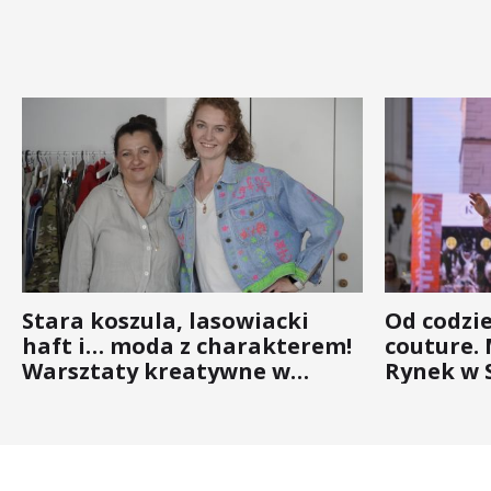
Stara koszula, lasowiacki
Od codzi
haft i… moda z charakterem!
couture.
Warsztaty kreatywne w
Rynek w 
ramach NFW
(ZDJĘCIA)