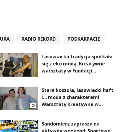
TURA
RADIO REKORD
PODKARPACIE
Lasowiacka tradycja spotkała
się z eko modą. Kreatywne
warsztaty w Fundacji
Artystycznej GA MON
Stara koszula, lasowiacki haft
i… moda z charakterem!
Warsztaty kreatywne w
ramach NFW
Sandomierz zaprasza na
aktywny weekend. Sportowe