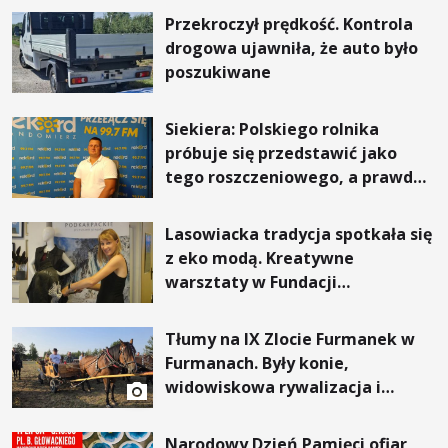
Przekroczył prędkość. Kontrola
drogowa ujawniła, że auto było
poszukiwane
Siekiera: Polskiego rolnika
próbuje się przedstawić jako
tego roszczeniowego, a prawda
jest zupełnie inna
Lasowiacka tradycja spotkała się
z eko modą. Kreatywne
warsztaty w Fundacji
Artystycznej GA MON
Tłumy na IX Zlocie Furmanek w
Furmanach. Były konie,
widowiskowa rywalizacja i
wyjątkowi goście
Narodowy Dzień Pamięci ofiar