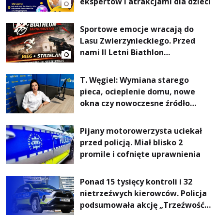
ekspertów i atrakcjami dla dzieci
Sportowe emocje wracają do
Lasu Zwierzynieckiego. Przed
nami II Letni Biathlon
Tarnobrzeski
T. Węgiel: Wymiana starego
pieca, ocieplenie domu, nowe
okna czy nowoczesne źródło
ogrzewania – to mniejsze
rachunki za energię, lepszy
Pijany motorowerzysta uciekał
komfort życia i... czystsze
przed policją. Miał blisko 2
powietrze
promile i cofnięte uprawnienia
Ponad 15 tysięcy kontroli i 32
nietrzeźwych kierowców. Policja
podsumowała akcję „Trzeźwość”
na Podkarpaciu