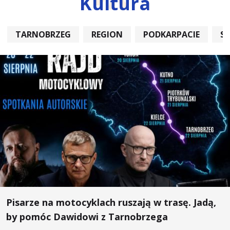
Kultura
TARNOBRZEG
REGION
PODKARPACIE
S
Pisarze na motocyklach ruszają w trasę. Jadą,
by pomóc Dawidowi z Tarnobrzega