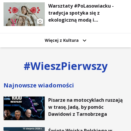
Warsztaty #PoLasowiacku -
tradycja spotyka się z
ekologiczną modą i
nowoczesnym designem!
Więcej z Kultura
#
WieszPierwszy
Najnowsze wiadomości
Pisarze na motocyklach ruszają
w trasę. Jadą, by pomóc
Dawidowi z Tarnobrzega
Święto Wojska Polskiego w