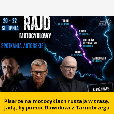
Pisarze na motocyklach ruszają w trasę.
Jadą, by pomóc Dawidowi z Tarnobrzega