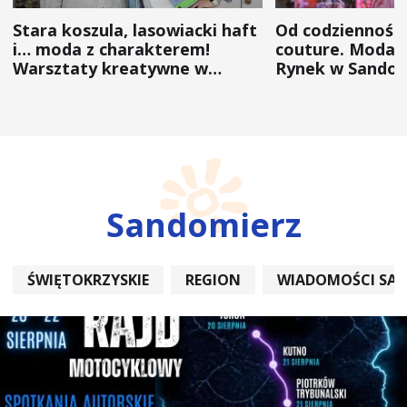
Stara koszula, lasowiacki haft
Od codzienności
i… moda z charakterem!
couture. Moda 
Warsztaty kreatywne w
Rynek w Sandom
ramach NFW
(ZDJĘCIA)
Sandomierz
ŚWIĘTOKRZYSKIE
REGION
WIADOMOŚCI SA