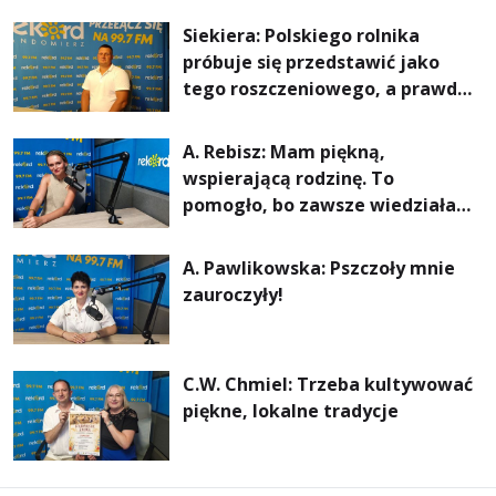
rachunki za energię, lepszy
Siekiera: Polskiego rolnika
komfort życia i... czystsze
próbuje się przedstawić jako
powietrze
tego roszczeniowego, a prawda
jest zupełnie inna
A. Rebisz: Mam piękną,
wspierającą rodzinę. To
pomogło, bo zawsze wiedziałam,
że mogę. Rodzina jest
najważniejsza
A. Pawlikowska: Pszczoły mnie
zauroczyły!
C.W. Chmiel: Trzeba kultywować
piękne, lokalne tradycje