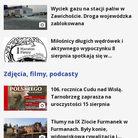
rachunki za energię, lepszy
Wyciek gazu na stacji paliw w
komfort życia i... czystsze
Zawichoście. Droga wojewódzka
powietrze
zablokowana
Miłośnicy długich wędrówek i
aktywnego wypoczynku 8
sierpnia spotkają się w
Sandomierzu na I Maratonie
Pieszym „Tam Gdzie Pieprz
Zdjęcia, filmy, podcasty
Rośnie”
106. rocznica Cudu nad Wisłą.
Tarnobrzeg zaprasza na
uroczystości 15 sierpnia
Tłumy na IX Zlocie Furmanek w
Furmanach. Były konie,
widowiskowa rywalizacja i