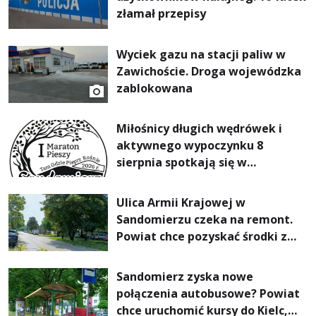
złamał przepisy
Wyciek gazu na stacji paliw w
Zawichoście. Droga wojewódzka
zablokowana
Miłośnicy długich wędrówek i
aktywnego wypoczynku 8
sierpnia spotkają się w
Sandomierzu na I Maratonie
Pieszym „Tam Gdzie Pieprz
Ulica Armii Krajowej w
Rośnie”
Sandomierzu czeka na remont.
Powiat chce pozyskać środki z
Rządowego Funduszu Rozwoju
Dróg
Sandomierz zyska nowe
połączenia autobusowe? Powiat
chce uruchomić kursy do Kielc,