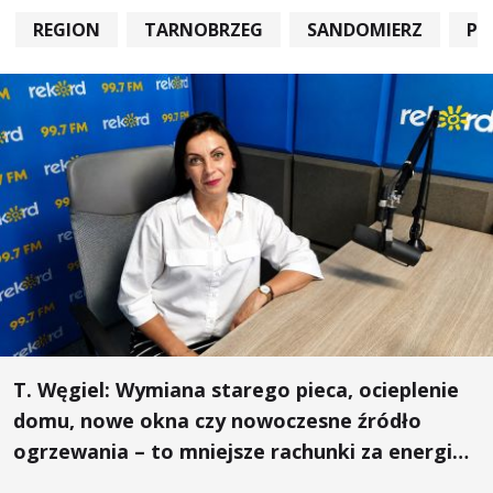
REGION
TARNOBRZEG
SANDOMIERZ
PO
T. Węgiel: Wymiana starego pieca, ocieplenie
domu, nowe okna czy nowoczesne źródło
ogrzewania – to mniejsze rachunki za energię,
lepszy komfort życia i... czystsze powietrze