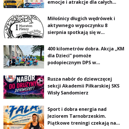
emocje i atrakcje dla całych
rodzin
Miłośnicy długich wędrówek i
aktywnego wypoczynku 8
sierpnia spotkają się w
Sandomierzu na I Maratonie
Pieszym „Tam Gdzie Pieprz
400 kilometrów dobra. Akcja „KM
Rośnie”
dla Dzieci” pomoże
podopiecznym DPS w
Mokrzyszowie
Rusza nabór do dziewczęcej
sekcji Akademii Piłkarskiej SKS
Wisły Sandomierz
Sport i dobra energia nad
Jeziorem Tarnobrzeskim.
Piątkowe treningi czekają na