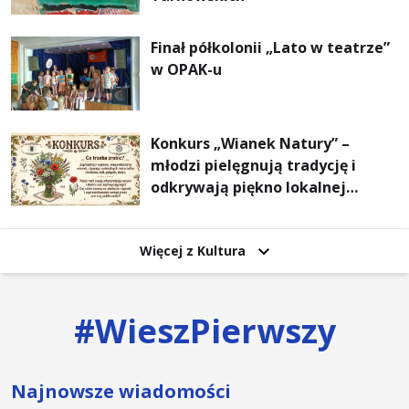
Finał półkolonii „Lato w teatrze”
w OPAK-u
Konkurs „Wianek Natury” –
młodzi pielęgnują tradycję i
odkrywają piękno lokalnej
przyrody
Więcej z Kultura
#
WieszPierwszy
Najnowsze wiadomości