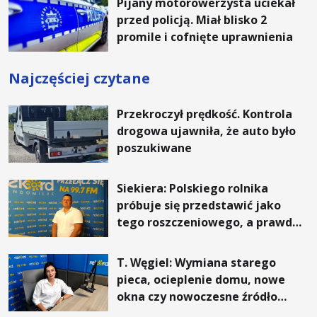
Pijany motorowerzysta uciekał
przed policją. Miał blisko 2
promile i cofnięte uprawnienia
Najczęściej czytane
Przekroczył prędkość. Kontrola
drogowa ujawniła, że auto było
poszukiwane
Siekiera: Polskiego rolnika
próbuje się przedstawić jako
tego roszczeniowego, a prawda
jest zupełnie inna
T. Węgiel: Wymiana starego
pieca, ocieplenie domu, nowe
okna czy nowoczesne źródło
ogrzewania – to mniejsze