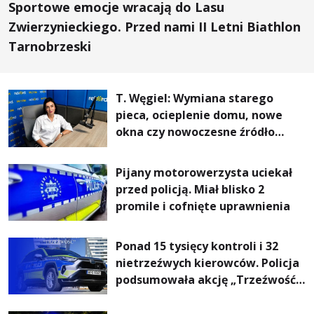
Sportowe emocje wracają do Lasu
Zwierzynieckiego. Przed nami II Letni Biathlon
Tarnobrzeski
T. Węgiel: Wymiana starego
pieca, ocieplenie domu, nowe
okna czy nowoczesne źródło
ogrzewania – to mniejsze
rachunki za energię, lepszy
Pijany motorowerzysta uciekał
komfort życia i... czystsze
przed policją. Miał blisko 2
powietrze
promile i cofnięte uprawnienia
Ponad 15 tysięcy kontroli i 32
nietrzeźwych kierowców. Policja
podsumowała akcję „Trzeźwość”
na Podkarpaciu