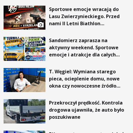
Sportowe emocje wracają do
Lasu Zwierzynieckiego. Przed
nami II Letni Biathlon
Tarnobrzeski
Sandomierz zaprasza na
aktywny weekend. Sportowe
emocje i atrakcje dla całych
rodzin
T. Węgiel: Wymiana starego
pieca, ocieplenie domu, nowe
okna czy nowoczesne źródło
ogrzewania – to mniejsze
rachunki za energię, lepszy
Przekroczył prędkość. Kontrola
komfort życia i... czystsze
drogowa ujawniła, że auto było
powietrze
poszukiwane