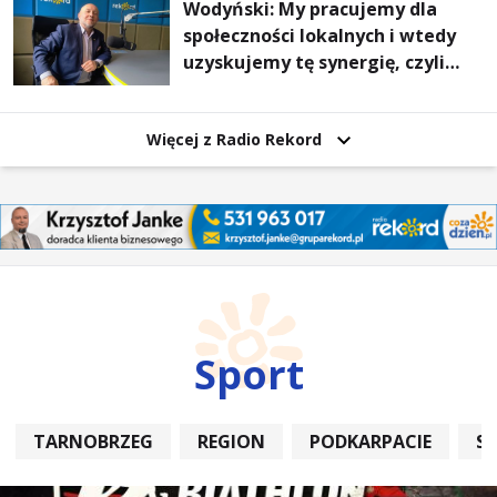
Wodyński: My pracujemy dla
społeczności lokalnych i wtedy
uzyskujemy tę synergię, czyli
wzajemnie się wspieramy
Więcej z Radio Rekord
Sport
TARNOBRZEG
REGION
PODKARPACIE
S