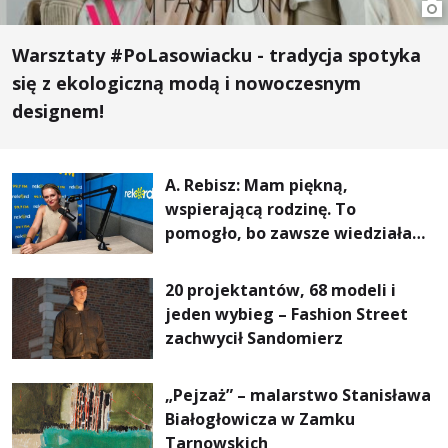
Warsztaty #PoLasowiacku - tradycja spotyka
się z ekologiczną modą i nowoczesnym
designem!
A. Rebisz: Mam piękną,
wspierającą rodzinę. To
pomogło, bo zawsze wiedziałam,
że mogę. Rodzina jest
najważniejsza
20 projektantów, 68 modeli i
jeden wybieg – Fashion Street
zachwycił Sandomierz
„Pejzaż” – malarstwo Stanisława
Białogłowicza w Zamku
Tarnowskich