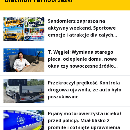
Sandomierz zaprasza na
aktywny weekend. Sportowe
emocje i atrakcje dla całych
rodzin
T. Węgiel: Wymiana starego
pieca, ocieplenie domu, nowe
okna czy nowoczesne źródło
ogrzewania – to mniejsze
rachunki za energię, lepszy
Przekroczył prędkość. Kontrola
komfort życia i... czystsze
drogowa ujawniła, że auto było
powietrze
poszukiwane
Pijany motorowerzysta uciekał
przed policją. Miał blisko 2
promile i cofnięte uprawnienia