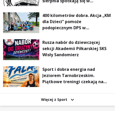
sierpnia spotkają się w
Sandomierzu na I Maratonie
Pieszym „Tam Gdzie Pieprz
400 kilometrów dobra. Akcja „KM
Rośnie”
dla Dzieci” pomoże
podopiecznym DPS w
Mokrzyszowie
Rusza nabór do dziewczęcej
sekcji Akademii Piłkarskiej SKS
Wisły Sandomierz
Sport i dobra energia nad
Jeziorem Tarnobrzeskim.
Piątkowe treningi czekają na
uczestników
Więcej z Sport