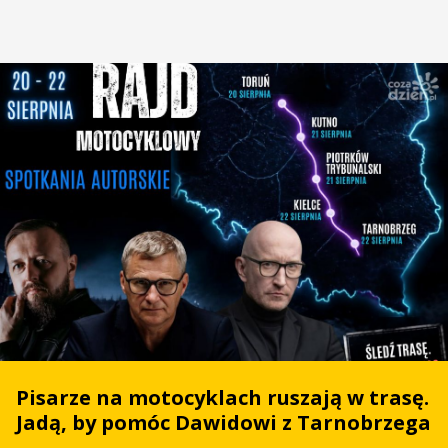
Pisarze na motocyklach ruszają w trasę.
Jadą, by pomóc Dawidowi z Tarnobrzega