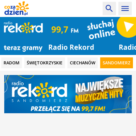
Radio Rekord
RADOM
ŚWIĘTOKRZYSKIE
CIECHANÓW
SANDOMIERZ