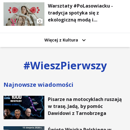
Warsztaty #PoLasowiacku -
tradycja spotyka się z
ekologiczną modą i
nowoczesnym designem!
Więcej z Kultura
#
WieszPierwszy
Najnowsze wiadomości
Pisarze na motocyklach ruszają
w trasę. Jadą, by pomóc
Dawidowi z Tarnobrzega
Święto Wojska Polskiego w