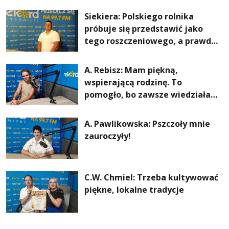
rachunki za energię, lepszy
Siekiera: Polskiego rolnika
komfort życia i... czystsze
próbuje się przedstawić jako
powietrze
tego roszczeniowego, a prawda
jest zupełnie inna
A. Rebisz: Mam piękną,
wspierającą rodzinę. To
pomogło, bo zawsze wiedziałam,
że mogę. Rodzina jest
najważniejsza
A. Pawlikowska: Pszczoły mnie
zauroczyły!
C.W. Chmiel: Trzeba kultywować
piękne, lokalne tradycje