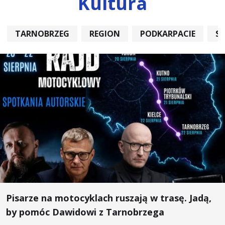
Kultura
TARNOBRZEG
REGION
PODKARPACIE
S
Pisarze na motocyklach ruszają w trasę. Jadą,
by pomóc Dawidowi z Tarnobrzega