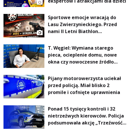
ekspertów i atrakcjami dla dzieci
Sportowe emocje wracają do
Lasu Zwierzynieckiego. Przed
nami II Letni Biathlon
Tarnobrzeski
T. Węgiel: Wymiana starego
pieca, ocieplenie domu, nowe
okna czy nowoczesne źródło
ogrzewania – to mniejsze
rachunki za energię, lepszy
Pijany motorowerzysta uciekał
komfort życia i... czystsze
przed policją. Miał blisko 2
powietrze
promile i cofnięte uprawnienia
Ponad 15 tysięcy kontroli i 32
nietrzeźwych kierowców. Policja
podsumowała akcję „Trzeźwość”
na Podkarpaciu