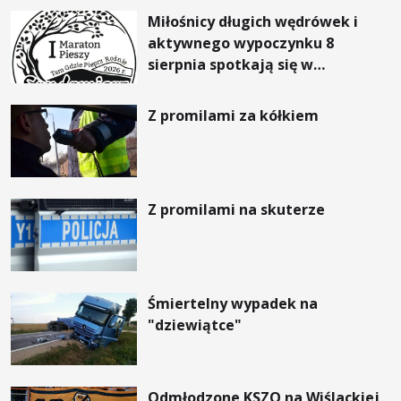
Miłośnicy długich wędrówek i
aktywnego wypoczynku 8
sierpnia spotkają się w
Sandomierzu na I Maratonie
Pieszym „Tam Gdzie Pieprz
Z promilami za kółkiem
Rośnie”
Z promilami na skuterze
Śmiertelny wypadek na
"dziewiątce"
Odmłodzone KSZO na Wiślackiej