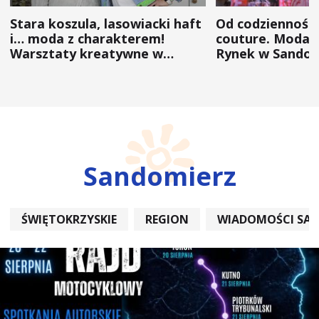
Stara koszula, lasowiacki haft
Od codzienności
i… moda z charakterem!
couture. Moda 
Warsztaty kreatywne w
Rynek w Sandom
ramach NFW
(ZDJĘCIA)
Sandomierz
ŚWIĘTOKRZYSKIE
REGION
WIADOMOŚCI SA