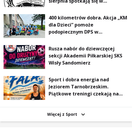
sierpnia spotkają się w
Sandomierzu na I Maratonie
Pieszym „Tam Gdzie Pieprz
400 kilometrów dobra. Akcja „KM
Rośnie”
dla Dzieci” pomoże
podopiecznym DPS w
Mokrzyszowie
Rusza nabór do dziewczęcej
sekcji Akademii Piłkarskiej SKS
Wisły Sandomierz
Sport i dobra energia nad
Jeziorem Tarnobrzeskim.
Piątkowe treningi czekają na
uczestników
Więcej z Sport