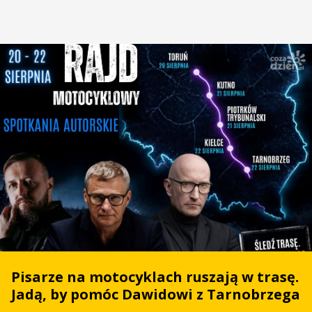
Pisarze na motocyklach ruszają w trasę.
Jadą, by pomóc Dawidowi z Tarnobrzega