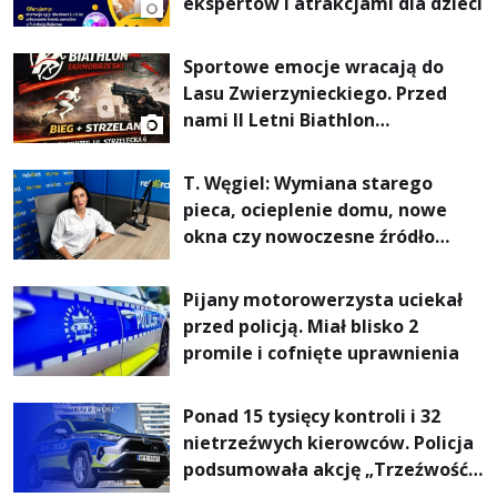
ekspertów i atrakcjami dla dzieci
Sportowe emocje wracają do
Lasu Zwierzynieckiego. Przed
nami II Letni Biathlon
Tarnobrzeski
T. Węgiel: Wymiana starego
pieca, ocieplenie domu, nowe
okna czy nowoczesne źródło
ogrzewania – to mniejsze
rachunki za energię, lepszy
Pijany motorowerzysta uciekał
komfort życia i... czystsze
przed policją. Miał blisko 2
powietrze
promile i cofnięte uprawnienia
Ponad 15 tysięcy kontroli i 32
nietrzeźwych kierowców. Policja
podsumowała akcję „Trzeźwość”
na Podkarpaciu