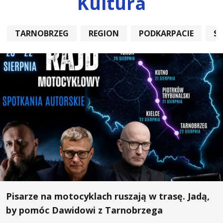
Kultura
TARNOBRZEG
REGION
PODKARPACIE
S
Pisarze na motocyklach ruszają w trasę. Jadą,
by pomóc Dawidowi z Tarnobrzega