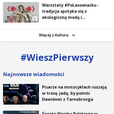
Warsztaty #PoLasowiacku -
tradycja spotyka się z
ekologiczną modą i
nowoczesnym designem!
Więcej z Kultura
#
WieszPierwszy
Najnowsze wiadomości
Pisarze na motocyklach ruszają
w trasę. Jadą, by pomóc
Dawidowi z Tarnobrzega
Święto Wojska Polskiego w