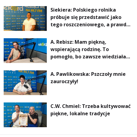
rachunki za energię, lepszy
Siekiera: Polskiego rolnika
komfort życia i... czystsze
próbuje się przedstawić jako
powietrze
tego roszczeniowego, a prawda
jest zupełnie inna
A. Rebisz: Mam piękną,
wspierającą rodzinę. To
pomogło, bo zawsze wiedziałam,
że mogę. Rodzina jest
najważniejsza
A. Pawlikowska: Pszczoły mnie
zauroczyły!
C.W. Chmiel: Trzeba kultywować
piękne, lokalne tradycje