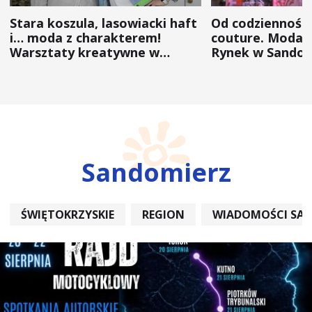
Stara koszula, lasowiacki haft
Od codzienności
i… moda z charakterem!
couture. Moda 
Warsztaty kreatywne w
Rynek w Sandom
ramach NFW
(ZDJĘCIA)
Sandomierz
ŚWIĘTOKRZYSKIE
REGION
WIADOMOŚCI SA