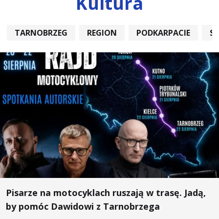
Kultura
TARNOBRZEG
REGION
PODKARPACIE
S
Pisarze na motocyklach ruszają w trasę. Jadą,
by pomóc Dawidowi z Tarnobrzega