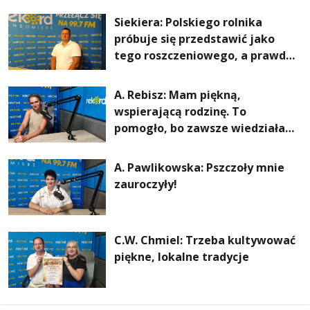
rachunki za energię, lepszy
Siekiera: Polskiego rolnika
komfort życia i... czystsze
próbuje się przedstawić jako
powietrze
tego roszczeniowego, a prawda
jest zupełnie inna
A. Rebisz: Mam piękną,
wspierającą rodzinę. To
pomogło, bo zawsze wiedziałam,
że mogę. Rodzina jest
najważniejsza
A. Pawlikowska: Pszczoły mnie
zauroczyły!
C.W. Chmiel: Trzeba kultywować
piękne, lokalne tradycje