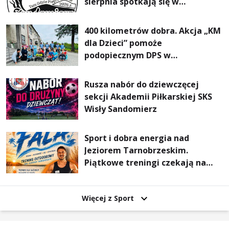
sierpnia spotkają się w
Sandomierzu na I Maratonie
Pieszym „Tam Gdzie Pieprz
400 kilometrów dobra. Akcja „KM
Rośnie”
dla Dzieci” pomoże
podopiecznym DPS w
Mokrzyszowie
Rusza nabór do dziewczęcej
sekcji Akademii Piłkarskiej SKS
Wisły Sandomierz
Sport i dobra energia nad
Jeziorem Tarnobrzeskim.
Piątkowe treningi czekają na
uczestników
Więcej z Sport