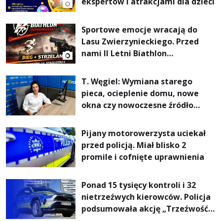
ekspertów i atrakcjami dla dzieci
Sportowe emocje wracają do
Lasu Zwierzynieckiego. Przed
nami II Letni Biathlon
Tarnobrzeski
T. Węgiel: Wymiana starego
pieca, ocieplenie domu, nowe
okna czy nowoczesne źródło
ogrzewania – to mniejsze
rachunki za energię, lepszy
Pijany motorowerzysta uciekał
komfort życia i... czystsze
przed policją. Miał blisko 2
powietrze
promile i cofnięte uprawnienia
Ponad 15 tysięcy kontroli i 32
nietrzeźwych kierowców. Policja
podsumowała akcję „Trzeźwość”
na Podkarpaciu