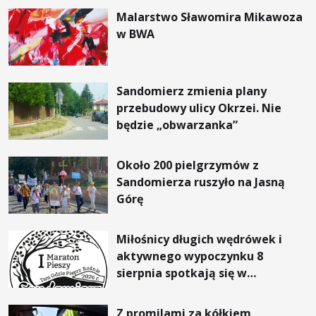
Malarstwo Sławomira Mikawoza
w BWA
Sandomierz zmienia plany
przebudowy ulicy Okrzei. Nie
będzie „obwarzanka”
Około 200 pielgrzymów z
Sandomierza ruszyło na Jasną
Górę
Miłośnicy długich wędrówek i
aktywnego wypoczynku 8
sierpnia spotkają się w
Sandomierzu na I Maratonie
Pieszym „Tam Gdzie Pieprz
Z promilami za kółkiem