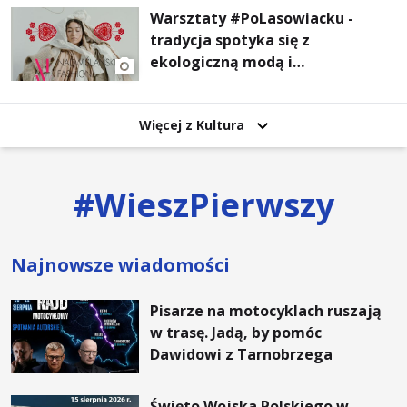
Warsztaty #PoLasowiacku -
tradycja spotyka się z
ekologiczną modą i
nowoczesnym designem!
Więcej z Kultura
#
WieszPierwszy
Najnowsze wiadomości
Pisarze na motocyklach ruszają
w trasę. Jadą, by pomóc
Dawidowi z Tarnobrzega
Święto Wojska Polskiego w