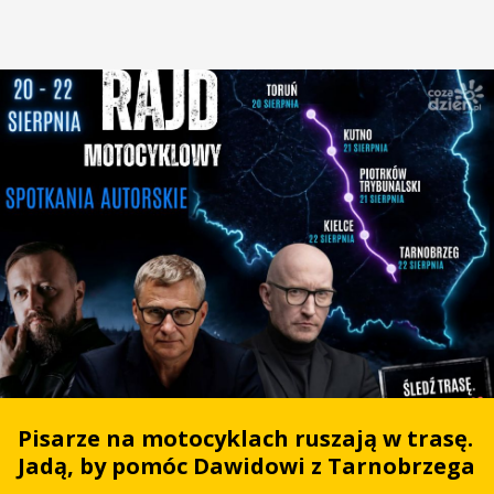
Pisarze na motocyklach ruszają w trasę.
Jadą, by pomóc Dawidowi z Tarnobrzega