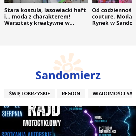
Stara koszula, lasowiacki haft
Od codzienności
i… moda z charakterem!
couture. Moda 
Warsztaty kreatywne w
Rynek w Sandom
ramach NFW
(ZDJĘCIA)
Sandomierz
ŚWIĘTOKRZYSKIE
REGION
WIADOMOŚCI SA