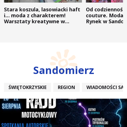
Stara koszula, lasowiacki haft
Od codzienności
i… moda z charakterem!
couture. Moda 
Warsztaty kreatywne w
Rynek w Sandom
ramach NFW
(ZDJĘCIA)
Sandomierz
ŚWIĘTOKRZYSKIE
REGION
WIADOMOŚCI SA