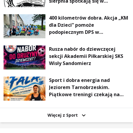
sierpnia spotkają się w
Sandomierzu na I Maratonie
Pieszym „Tam Gdzie Pieprz
400 kilometrów dobra. Akcja „KM
Rośnie”
dla Dzieci” pomoże
podopiecznym DPS w
Mokrzyszowie
Rusza nabór do dziewczęcej
sekcji Akademii Piłkarskiej SKS
Wisły Sandomierz
Sport i dobra energia nad
Jeziorem Tarnobrzeskim.
Piątkowe treningi czekają na
uczestników
Więcej z Sport