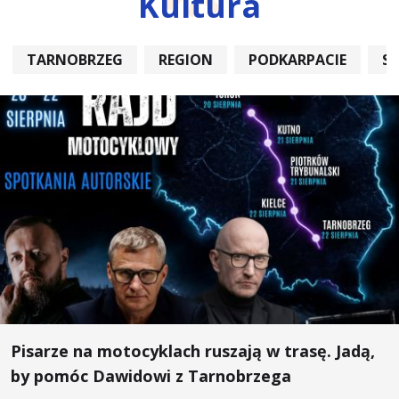
Kultura
TARNOBRZEG
REGION
PODKARPACIE
S
Pisarze na motocyklach ruszają w trasę. Jadą,
by pomóc Dawidowi z Tarnobrzega