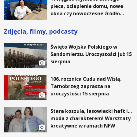
pieca, ocieplenie domu, nowe
okna czy nowoczesne źródło
ogrzewania – to mniejsze
rachunki za energię, lepszy
Zdjęcia, filmy, podcasty
komfort życia i... czystsze
powietrze
Święto Wojska Polskiego w
Sandomierzu. Uroczystości już 15
sierpnia
106. rocznica Cudu nad Wisłą.
Tarnobrzeg zaprasza na
uroczystości 15 sierpnia
Stara koszula, lasowiacki haft i…
moda z charakterem! Warsztaty
kreatywne w ramach NFW