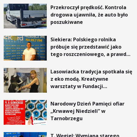
Przekroczył prędkość. Kontrola
drogowa ujawniła, że auto było
poszukiwane
Siekiera: Polskiego rolnika
próbuje się przedstawić jako
tego roszczeniowego, a prawda
jest zupełnie inna
Lasowiacka tradycja spotkała się
z eko modą. Kreatywne
warsztaty w Fundacji
Artystycznej GA MON
Narodowy Dzień Pamięci ofiar
„Krwawej Niedzieli” w
Tarnobrzegu
T. Węgiel: Wymiana starego