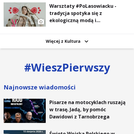
Warsztaty #PoLasowiacku -
tradycja spotyka się z
ekologiczną modą i
nowoczesnym designem!
Więcej z Kultura
#
WieszPierwszy
Najnowsze wiadomości
Pisarze na motocyklach ruszają
w trasę. Jadą, by pomóc
Dawidowi z Tarnobrzega
Święto Wojska Polskiego w