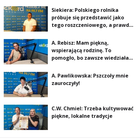
rachunki za energię, lepszy
Siekiera: Polskiego rolnika
komfort życia i... czystsze
próbuje się przedstawić jako
powietrze
tego roszczeniowego, a prawda
jest zupełnie inna
A. Rebisz: Mam piękną,
wspierającą rodzinę. To
pomogło, bo zawsze wiedziałam,
że mogę. Rodzina jest
najważniejsza
A. Pawlikowska: Pszczoły mnie
zauroczyły!
C.W. Chmiel: Trzeba kultywować
piękne, lokalne tradycje