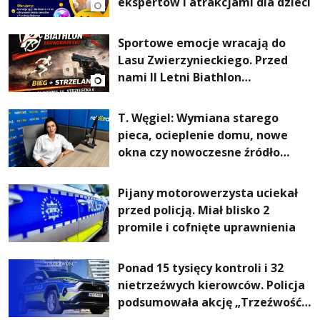
ekspertów i atrakcjami dla dzieci
Sportowe emocje wracają do
Lasu Zwierzynieckiego. Przed
nami II Letni Biathlon
Tarnobrzeski
T. Węgiel: Wymiana starego
pieca, ocieplenie domu, nowe
okna czy nowoczesne źródło
ogrzewania – to mniejsze
rachunki za energię, lepszy
Pijany motorowerzysta uciekał
komfort życia i... czystsze
przed policją. Miał blisko 2
powietrze
promile i cofnięte uprawnienia
Ponad 15 tysięcy kontroli i 32
nietrzeźwych kierowców. Policja
podsumowała akcję „Trzeźwość”
na Podkarpaciu