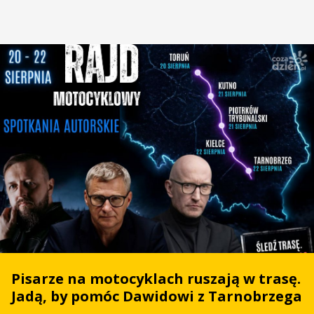
Pisarze na motocyklach ruszają w trasę.
Jadą, by pomóc Dawidowi z Tarnobrzega