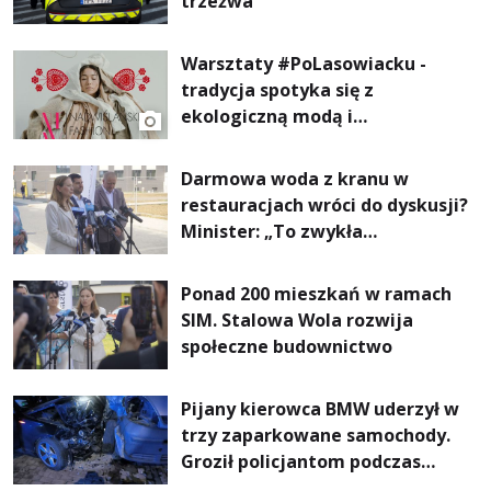
trzeźwa
Warsztaty #PoLasowiacku -
tradycja spotyka się z
ekologiczną modą i
nowoczesnym designem!
Darmowa woda z kranu w
restauracjach wróci do dyskusji?
Minister: „To zwykła
normalność”
Ponad 200 mieszkań w ramach
SIM. Stalowa Wola rozwija
społeczne budownictwo
Pijany kierowca BMW uderzył w
trzy zaparkowane samochody.
Groził policjantom podczas
interwencji