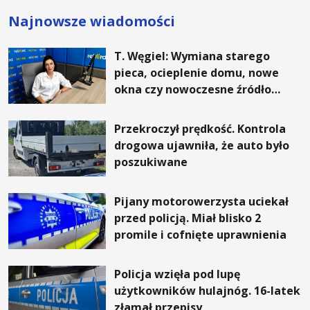
Najnowsze wiadomości
T. Węgiel: Wymiana starego
pieca, ocieplenie domu, nowe
okna czy nowoczesne źródło
ogrzewania – to mniejsze
rachunki za energię, lepszy
Przekroczył prędkość. Kontrola
komfort życia i... czystsze
drogowa ujawniła, że auto było
powietrze
poszukiwane
Pijany motorowerzysta uciekał
przed policją. Miał blisko 2
promile i cofnięte uprawnienia
Policja wzięła pod lupę
użytkowników hulajnóg. 16-latek
złamał przepisy