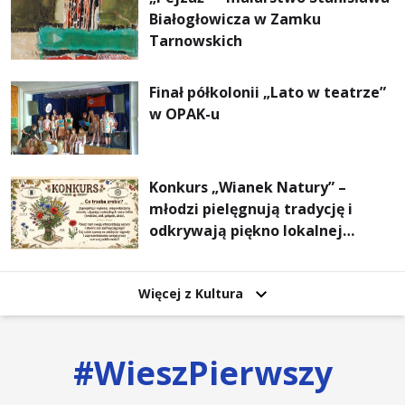
Białogłowicza w Zamku
Tarnowskich
Finał półkolonii „Lato w teatrze”
w OPAK-u
Konkurs „Wianek Natury” –
młodzi pielęgnują tradycję i
odkrywają piękno lokalnej
przyrody
Więcej z Kultura
#
WieszPierwszy