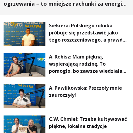
ogrzewania – to mniejsze rachunki za energię,
lepszy komfort życia i... czystsze powietrze
Siekiera: Polskiego rolnika
próbuje się przedstawić jako
tego roszczeniowego, a prawda
jest zupełnie inna
A. Rebisz: Mam piękną,
wspierającą rodzinę. To
pomogło, bo zawsze wiedziałam,
że mogę. Rodzina jest
najważniejsza
A. Pawlikowska: Pszczoły mnie
zauroczyły!
C.W. Chmiel: Trzeba kultywować
piękne, lokalne tradycje