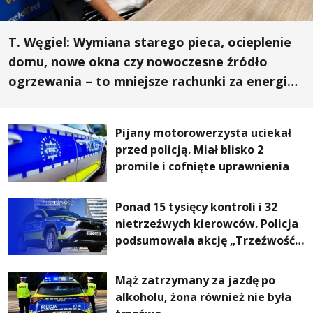
T. Węgiel: Wymiana starego pieca, ocieplenie
domu, nowe okna czy nowoczesne źródło
ogrzewania – to mniejsze rachunki za energię,
lepszy komfort życia i... czystsze powietrze
Pijany motorowerzysta uciekał
przed policją. Miał blisko 2
promile i cofnięte uprawnienia
Ponad 15 tysięcy kontroli i 32
nietrzeźwych kierowców. Policja
podsumowała akcję „Trzeźwość”
na Podkarpaciu
Mąż zatrzymany za jazdę po
alkoholu, żona również nie była