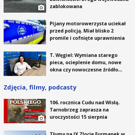
zablokowana
Pijany motorowerzysta uciekał
przed policją. Miał blisko 2
promile i cofnięte uprawnienia
T. Węgiel: Wymiana starego
pieca, ocieplenie domu, nowe
okna czy nowoczesne źródło
ogrzewania – to mniejsze
rachunki za energię, lepszy
Zdjęcia, filmy, podcasty
komfort życia i... czystsze
powietrze
106. rocznica Cudu nad Wisłą.
Tarnobrzeg zaprasza na
uroczystości 15 sierpnia
Tłumy na IX Zlocie Furmanek w