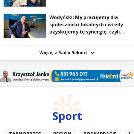
Wodyński: My pracujemy dla
społeczności lokalnych i wtedy
uzyskujemy tę synergię, czyli
wzajemnie się wspieramy
Więcej z Radio Rekord
Sport
TARNOBRZEG
REGION
PODKARPACIE
S