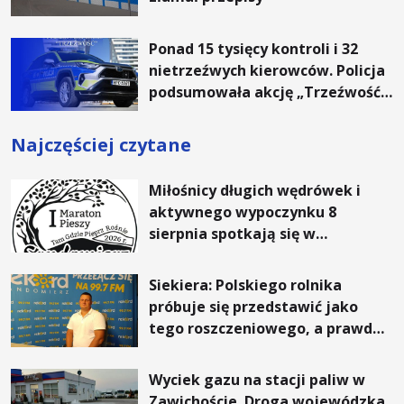
Ponad 15 tysięcy kontroli i 32
nietrzeźwych kierowców. Policja
podsumowała akcję „Trzeźwość”
na Podkarpaciu
Najczęściej czytane
Miłośnicy długich wędrówek i
aktywnego wypoczynku 8
sierpnia spotkają się w
Sandomierzu na I Maratonie
Pieszym „Tam Gdzie Pieprz
Siekiera: Polskiego rolnika
Rośnie”
próbuje się przedstawić jako
tego roszczeniowego, a prawda
jest zupełnie inna
Wyciek gazu na stacji paliw w
Zawichoście. Droga wojewódzka