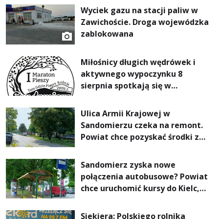
Wyciek gazu na stacji paliw w
Zawichoście. Droga wojewódzka
zablokowana
Miłośnicy długich wędrówek i
aktywnego wypoczynku 8
sierpnia spotkają się w
Sandomierzu na I Maratonie
Pieszym „Tam Gdzie Pieprz
Ulica Armii Krajowej w
Rośnie”
Sandomierzu czeka na remont.
Powiat chce pozyskać środki z
Rządowego Funduszu Rozwoju
Dróg
Sandomierz zyska nowe
połączenia autobusowe? Powiat
chce uruchomić kursy do Kielc,
Stalowej Woli i Annopola
Siekiera: Polskiego rolnika