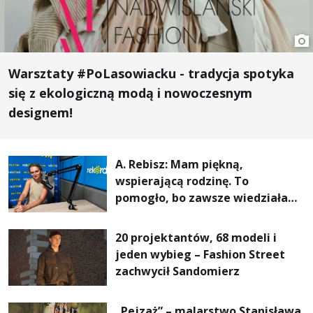
Warsztaty #PoLasowiacku - tradycja spotyka
się z ekologiczną modą i nowoczesnym
designem!
A. Rebisz: Mam piękną,
wspierającą rodzinę. To
pomogło, bo zawsze wiedziałam,
że mogę. Rodzina jest
najważniejsza
20 projektantów, 68 modeli i
jeden wybieg – Fashion Street
zachwycił Sandomierz
„Pejzaż” – malarstwo Stanisława