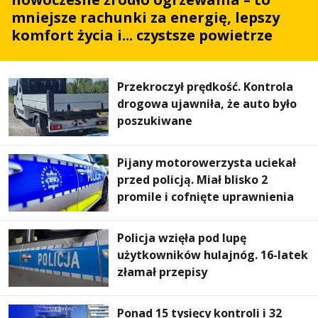
mniejsze rachunki za energię, lepszy
komfort życia i... czystsze powietrze
Przekroczył prędkość. Kontrola
drogowa ujawniła, że auto było
poszukiwane
Pijany motorowerzysta uciekał
przed policją. Miał blisko 2
promile i cofnięte uprawnienia
Policja wzięła pod lupę
użytkowników hulajnóg. 16-latek
złamał przepisy
Ponad 15 tysięcy kontroli i 32