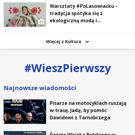
Warsztaty #PoLasowiacku -
tradycja spotyka się z
ekologiczną modą i
nowoczesnym designem!
Więcej z Kultura
#
WieszPierwszy
Najnowsze wiadomości
Pisarze na motocyklach ruszają
w trasę. Jadą, by pomóc
Dawidowi z Tarnobrzega
Święto Wojska Polskiego w