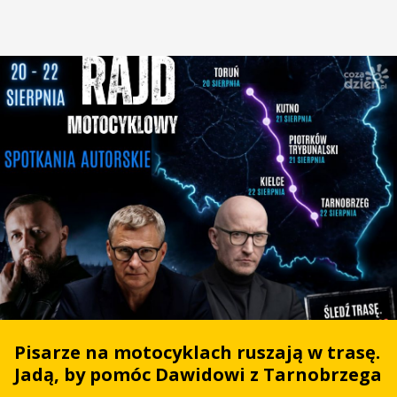
Pisarze na motocyklach ruszają w trasę.
Jadą, by pomóc Dawidowi z Tarnobrzega