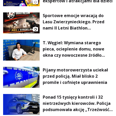
ekspertów i atrakcjami dla dzieci
Sportowe emocje wracają do
Lasu Zwierzynieckiego. Przed
nami II Letni Biathlon
Tarnobrzeski
T. Węgiel: Wymiana starego
pieca, ocieplenie domu, nowe
okna czy nowoczesne źródło
ogrzewania – to mniejsze
rachunki za energię, lepszy
Pijany motorowerzysta uciekał
komfort życia i... czystsze
przed policją. Miał blisko 2
powietrze
promile i cofnięte uprawnienia
Ponad 15 tysięcy kontroli i 32
nietrzeźwych kierowców. Policja
podsumowała akcję „Trzeźwość”
na Podkarpaciu