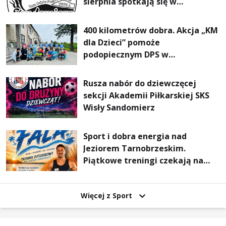
sierpnia spotkają się w
Sandomierzu na I Maratonie
Pieszym „Tam Gdzie Pieprz
400 kilometrów dobra. Akcja „KM
Rośnie”
dla Dzieci” pomoże
podopiecznym DPS w
Mokrzyszowie
Rusza nabór do dziewczęcej
sekcji Akademii Piłkarskiej SKS
Wisły Sandomierz
Sport i dobra energia nad
Jeziorem Tarnobrzeskim.
Piątkowe treningi czekają na
uczestników
Więcej z Sport