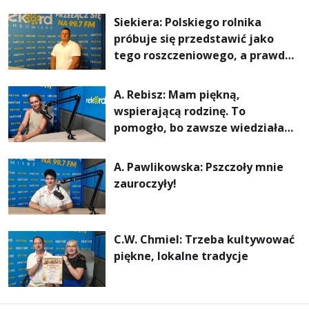
rachunki za energię, lepszy
Siekiera: Polskiego rolnika
komfort życia i... czystsze
próbuje się przedstawić jako
powietrze
tego roszczeniowego, a prawda
jest zupełnie inna
A. Rebisz: Mam piękną,
wspierającą rodzinę. To
pomogło, bo zawsze wiedziałam,
że mogę. Rodzina jest
najważniejsza
A. Pawlikowska: Pszczoły mnie
zauroczyły!
C.W. Chmiel: Trzeba kultywować
piękne, lokalne tradycje