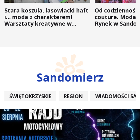
Stara koszula, lasowiacki haft
Od codzienności
i… moda z charakterem!
couture. Moda 
Warsztaty kreatywne w
Rynek w Sandom
ramach NFW
(ZDJĘCIA)
Sandomierz
ŚWIĘTOKRZYSKIE
REGION
WIADOMOŚCI SA