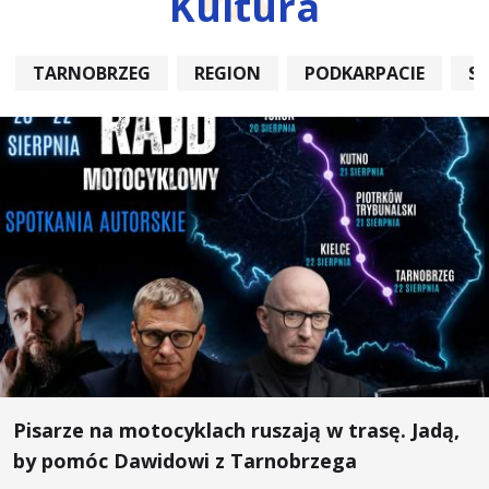
Kultura
TARNOBRZEG
REGION
PODKARPACIE
S
Pisarze na motocyklach ruszają w trasę. Jadą,
by pomóc Dawidowi z Tarnobrzega