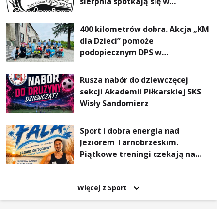
sierpnia spotkają się w
Sandomierzu na I Maratonie
Pieszym „Tam Gdzie Pieprz
400 kilometrów dobra. Akcja „KM
Rośnie”
dla Dzieci” pomoże
podopiecznym DPS w
Mokrzyszowie
Rusza nabór do dziewczęcej
sekcji Akademii Piłkarskiej SKS
Wisły Sandomierz
Sport i dobra energia nad
Jeziorem Tarnobrzeskim.
Piątkowe treningi czekają na
uczestników
Więcej z Sport