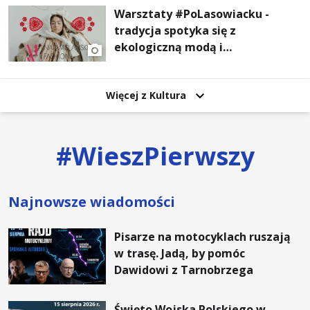
Warsztaty #PoLasowiacku -
tradycja spotyka się z
ekologiczną modą i
nowoczesnym designem!
Więcej z Kultura
#
WieszPierwszy
Najnowsze wiadomości
Pisarze na motocyklach ruszają
w trasę. Jadą, by pomóc
Dawidowi z Tarnobrzega
Święto Wojska Polskiego w