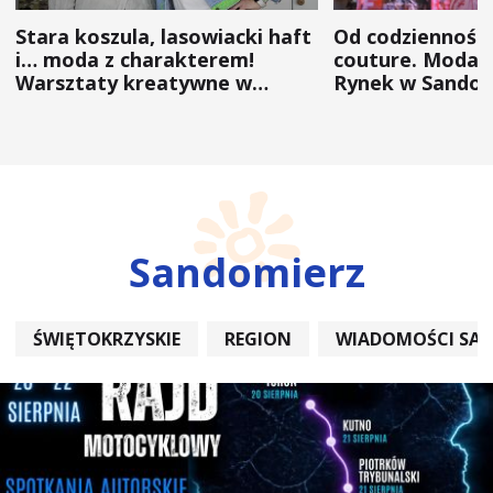
Stara koszula, lasowiacki haft
Od codzienności
i… moda z charakterem!
couture. Moda 
Warsztaty kreatywne w
Rynek w Sandom
ramach NFW
(ZDJĘCIA)
Sandomierz
ŚWIĘTOKRZYSKIE
REGION
WIADOMOŚCI SA