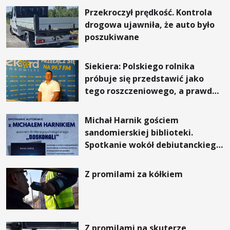
Przekroczył prędkość. Kontrola
drogowa ujawniła, że auto było
poszukiwane
Siekiera: Polskiego rolnika
próbuje się przedstawić jako
tego roszczeniowego, a prawda
jest zupełnie inna
Michał Harnik gościem
sandomierskiej biblioteki.
Spotkanie wokół debiutanckiego
thrillera „Doskonali”
Z promilami za kółkiem
Z promilami na skuterze