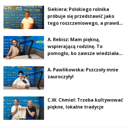
rachunki za energię, lepszy
Siekiera: Polskiego rolnika
komfort życia i... czystsze
próbuje się przedstawić jako
powietrze
tego roszczeniowego, a prawda
jest zupełnie inna
A. Rebisz: Mam piękną,
wspierającą rodzinę. To
pomogło, bo zawsze wiedziałam,
że mogę. Rodzina jest
najważniejsza
A. Pawlikowska: Pszczoły mnie
zauroczyły!
C.W. Chmiel: Trzeba kultywować
piękne, lokalne tradycje