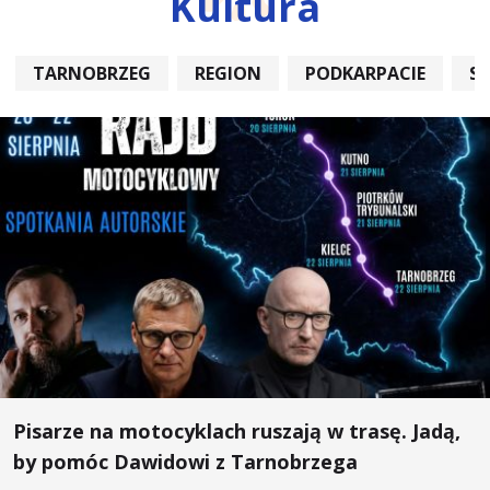
Kultura
TARNOBRZEG
REGION
PODKARPACIE
S
Pisarze na motocyklach ruszają w trasę. Jadą,
by pomóc Dawidowi z Tarnobrzega