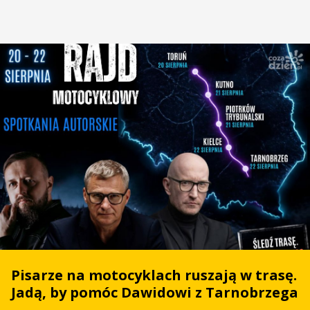
Pisarze na motocyklach ruszają w trasę.
Jadą, by pomóc Dawidowi z Tarnobrzega