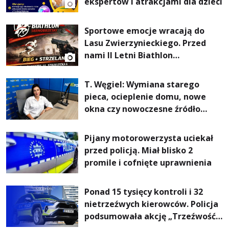
ekspertów i atrakcjami dla dzieci
Sportowe emocje wracają do
Lasu Zwierzynieckiego. Przed
nami II Letni Biathlon
Tarnobrzeski
T. Węgiel: Wymiana starego
pieca, ocieplenie domu, nowe
okna czy nowoczesne źródło
ogrzewania – to mniejsze
rachunki za energię, lepszy
Pijany motorowerzysta uciekał
komfort życia i... czystsze
przed policją. Miał blisko 2
powietrze
promile i cofnięte uprawnienia
Ponad 15 tysięcy kontroli i 32
nietrzeźwych kierowców. Policja
podsumowała akcję „Trzeźwość”
na Podkarpaciu