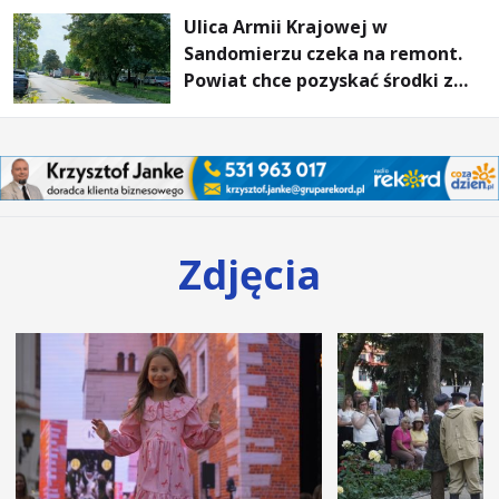
Pieszym „Tam Gdzie Pieprz
Ulica Armii Krajowej w
Rośnie”
Sandomierzu czeka na remont.
Powiat chce pozyskać środki z
Rządowego Funduszu Rozwoju
Dróg
Zdjęcia