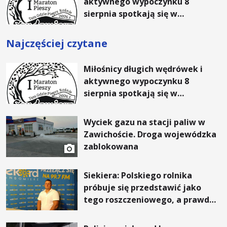
aktywnego wypoczynku 8
sierpnia spotkają się w
Sandomierzu na I Maratonie
Pieszym „Tam Gdzie Pieprz
Najczęściej czytane
Rośnie”
Miłośnicy długich wędrówek i
aktywnego wypoczynku 8
sierpnia spotkają się w
Sandomierzu na I Maratonie
Pieszym „Tam Gdzie Pieprz
Wyciek gazu na stacji paliw w
Rośnie”
Zawichoście. Droga wojewódzka
zablokowana
Siekiera: Polskiego rolnika
próbuje się przedstawić jako
tego roszczeniowego, a prawda
jest zupełnie inna