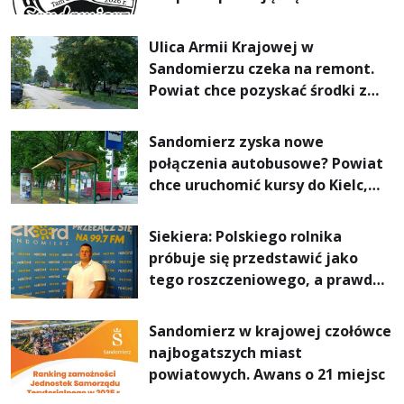
Sandomierzu na I Maratonie
Pieszym „Tam Gdzie Pieprz
Ulica Armii Krajowej w
Rośnie”
Sandomierzu czeka na remont.
Powiat chce pozyskać środki z
Rządowego Funduszu Rozwoju
Dróg
Sandomierz zyska nowe
połączenia autobusowe? Powiat
chce uruchomić kursy do Kielc,
Stalowej Woli i Annopola
Siekiera: Polskiego rolnika
próbuje się przedstawić jako
tego roszczeniowego, a prawda
jest zupełnie inna
Sandomierz w krajowej czołówce
najbogatszych miast
powiatowych. Awans o 21 miejsc