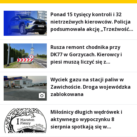
Ponad 15 tysięcy kontroli i 32
nietrzeźwych kierowców. Policja
podsumowała akcję „Trzeźwość”
na Podkarpaciu
Rusza remont chodnika przy
DK77 w Gorzycach. Kierowcy i
piesi muszą liczyć się z
utrudnieniami
Wyciek gazu na stacji paliw w
Zawichoście. Droga wojewódzka
zablokowana
Miłośnicy długich wędrówek i
aktywnego wypoczynku 8
sierpnia spotkają się w
Sandomierzu na I Maratonie