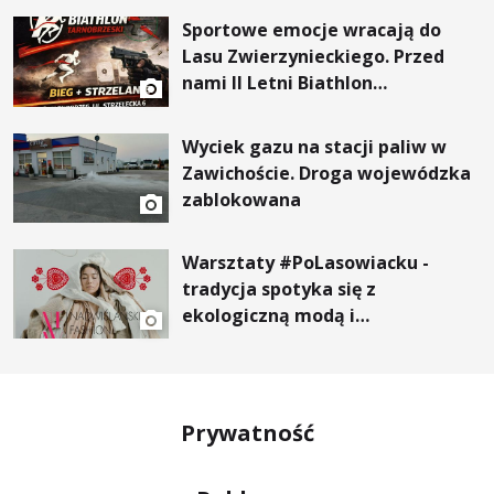
Sportowe emocje wracają do
Lasu Zwierzynieckiego. Przed
nami II Letni Biathlon
Tarnobrzeski
Wyciek gazu na stacji paliw w
Zawichoście. Droga wojewódzka
zablokowana
Warsztaty #PoLasowiacku -
tradycja spotyka się z
ekologiczną modą i
nowoczesnym designem!
Prywatność