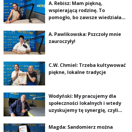
A. Rebisz: Mam piękną,
wspierającą rodzinę. To
pomogło, bo zawsze wiedziałam,
że mogę. Rodzina jest
najważniejsza
A. Pawlikowska: Pszczoły mnie
zauroczyły!
C.W. Chmiel: Trzeba kultywować
piękne, lokalne tradycje
Wodyński: My pracujemy dla
społeczności lokalnych i wtedy
uzyskujemy tę synergię, czyli
wzajemnie się wspieramy
Magda: Sandomierz można