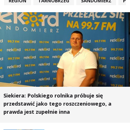
REGION
TARNOBRZEG
SANDOMIERZ
PO
Siekiera: Polskiego rolnika próbuje się
przedstawić jako tego roszczeniowego, a
prawda jest zupełnie inna