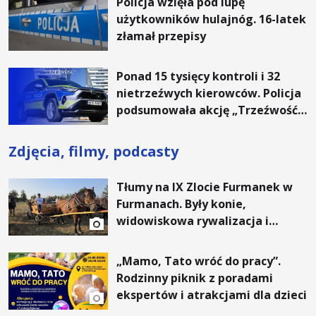
Policja wzięła pod lupę
użytkowników hulajnóg. 16-latek
złamał przepisy
Ponad 15 tysięcy kontroli i 32
nietrzeźwych kierowców. Policja
podsumowała akcję „Trzeźwość”
na Podkarpaciu
Zdjęcia, filmy, podcasty
Tłumy na IX Zlocie Furmanek w
Furmanach. Były konie,
widowiskowa rywalizacja i
wyjątkowi goście
„Mamo, Tato wróć do pracy”.
Rodzinny piknik z poradami
ekspertów i atrakcjami dla dzieci