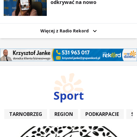
odkrywać na nowo
Więcej z Radio Rekord
Sport
TARNOBRZEG
REGION
PODKARPACIE
S