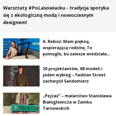
Warsztaty #PoLasowiacku - tradycja spotyka
się z ekologiczną modą i nowoczesnym
designem!
A. Rebisz: Mam piękną,
wspierającą rodzinę. To
pomogło, bo zawsze wiedziałam,
że mogę. Rodzina jest
najważniejsza
20 projektantów, 68 modeli i
jeden wybieg – Fashion Street
zachwycił Sandomierz
„Pejzaż” – malarstwo Stanisława
Białogłowicza w Zamku
Tarnowskich