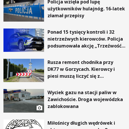
Policja wzięła pod lupę
użytkowników hulajnóg. 16-latek
złamał przepisy
Ponad 15 tysięcy kontroli i 32
nietrzeźwych kierowców. Policja
podsumowała akcję „Trzeźwość”
na Podkarpaciu
Rusza remont chodnika przy
DK77 w Gorzycach. Kierowcy i
piesi muszą liczyć się z
utrudnieniami
Wyciek gazu na stacji paliw w
Zawichoście. Droga wojewódzka
zablokowana
Miłośnicy długich wędrówek i