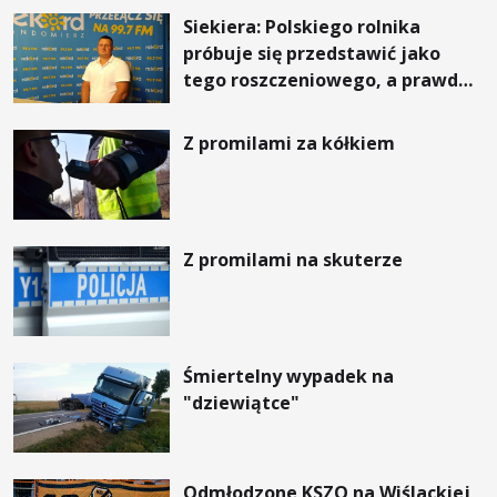
Siekiera: Polskiego rolnika
próbuje się przedstawić jako
tego roszczeniowego, a prawda
jest zupełnie inna
Z promilami za kółkiem
Z promilami na skuterze
Śmiertelny wypadek na
"dziewiątce"
Odmłodzone KSZO na Wiślackiej