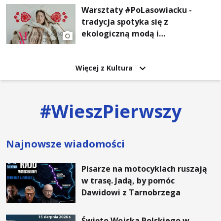
Warsztaty #PoLasowiacku -
tradycja spotyka się z
ekologiczną modą i
nowoczesnym designem!
Więcej z Kultura
#
WieszPierwszy
Najnowsze wiadomości
Pisarze na motocyklach ruszają
w trasę. Jadą, by pomóc
Dawidowi z Tarnobrzega
Święto Wojska Polskiego w