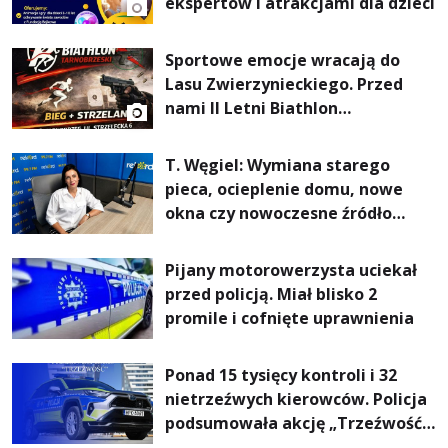
ekspertów i atrakcjami dla dzieci
Sportowe emocje wracają do
Lasu Zwierzynieckiego. Przed
nami II Letni Biathlon
Tarnobrzeski
T. Węgiel: Wymiana starego
pieca, ocieplenie domu, nowe
okna czy nowoczesne źródło
ogrzewania – to mniejsze
rachunki za energię, lepszy
Pijany motorowerzysta uciekał
komfort życia i... czystsze
przed policją. Miał blisko 2
powietrze
promile i cofnięte uprawnienia
Ponad 15 tysięcy kontroli i 32
nietrzeźwych kierowców. Policja
podsumowała akcję „Trzeźwość”
na Podkarpaciu