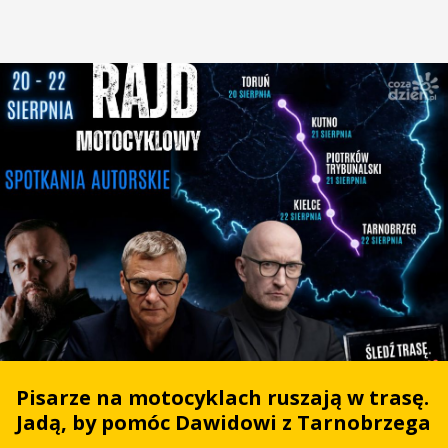
Pisarze na motocyklach ruszają w trasę.
Jadą, by pomóc Dawidowi z Tarnobrzega