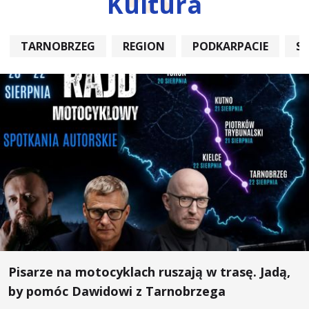
Kultura
TARNOBRZEG
REGION
PODKARPACIE
S
Pisarze na motocyklach ruszają w trasę. Jadą,
by pomóc Dawidowi z Tarnobrzega