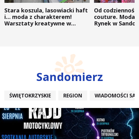
Stara koszula, lasowiacki haft
Od codzienności
i… moda z charakterem!
couture. Moda 
Warsztaty kreatywne w
Rynek w Sandom
ramach NFW
(ZDJĘCIA)
Sandomierz
ŚWIĘTOKRZYSKIE
REGION
WIADOMOŚCI SA