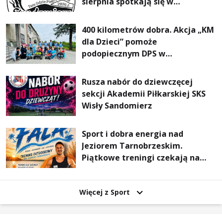
sierpnia spotkają się w
Sandomierzu na I Maratonie
Pieszym „Tam Gdzie Pieprz
400 kilometrów dobra. Akcja „KM
Rośnie”
dla Dzieci” pomoże
podopiecznym DPS w
Mokrzyszowie
Rusza nabór do dziewczęcej
sekcji Akademii Piłkarskiej SKS
Wisły Sandomierz
Sport i dobra energia nad
Jeziorem Tarnobrzeskim.
Piątkowe treningi czekają na
uczestników
Więcej z Sport