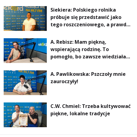
rachunki za energię, lepszy
Siekiera: Polskiego rolnika
komfort życia i... czystsze
próbuje się przedstawić jako
powietrze
tego roszczeniowego, a prawda
jest zupełnie inna
A. Rebisz: Mam piękną,
wspierającą rodzinę. To
pomogło, bo zawsze wiedziałam,
że mogę. Rodzina jest
najważniejsza
A. Pawlikowska: Pszczoły mnie
zauroczyły!
C.W. Chmiel: Trzeba kultywować
piękne, lokalne tradycje