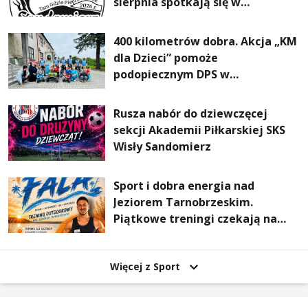
sierpnia spotkają się w
Sandomierzu na I Maratonie
Pieszym „Tam Gdzie Pieprz
400 kilometrów dobra. Akcja „KM
Rośnie”
dla Dzieci” pomoże
podopiecznym DPS w
Mokrzyszowie
Rusza nabór do dziewczęcej
sekcji Akademii Piłkarskiej SKS
Wisły Sandomierz
Sport i dobra energia nad
Jeziorem Tarnobrzeskim.
Piątkowe treningi czekają na
uczestników
Więcej z Sport