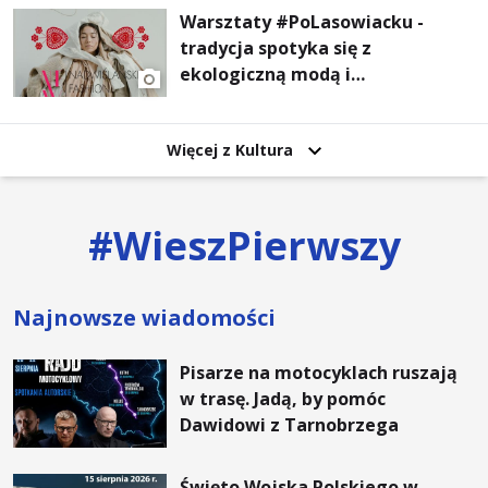
Warsztaty #PoLasowiacku -
tradycja spotyka się z
ekologiczną modą i
nowoczesnym designem!
Więcej z Kultura
#
WieszPierwszy
Najnowsze wiadomości
Pisarze na motocyklach ruszają
w trasę. Jadą, by pomóc
Dawidowi z Tarnobrzega
Święto Wojska Polskiego w