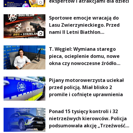
ekspertów i atrakcjami dla dzieci
Sportowe emocje wracają do
Lasu Zwierzynieckiego. Przed
nami II Letni Biathlon
Tarnobrzeski
T. Węgiel: Wymiana starego
pieca, ocieplenie domu, nowe
okna czy nowoczesne źródło
ogrzewania – to mniejsze
rachunki za energię, lepszy
Pijany motorowerzysta uciekał
komfort życia i... czystsze
przed policją. Miał blisko 2
powietrze
promile i cofnięte uprawnienia
Ponad 15 tysięcy kontroli i 32
nietrzeźwych kierowców. Policja
podsumowała akcję „Trzeźwość”
na Podkarpaciu