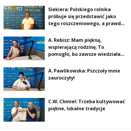
rachunki za energię, lepszy
Siekiera: Polskiego rolnika
komfort życia i... czystsze
próbuje się przedstawić jako
powietrze
tego roszczeniowego, a prawda
jest zupełnie inna
A. Rebisz: Mam piękną,
wspierającą rodzinę. To
pomogło, bo zawsze wiedziałam,
że mogę. Rodzina jest
najważniejsza
A. Pawlikowska: Pszczoły mnie
zauroczyły!
C.W. Chmiel: Trzeba kultywować
piękne, lokalne tradycje