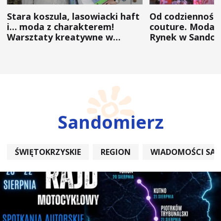
Stara koszula, lasowiacki haft
Od codzienności
i… moda z charakterem!
couture. Moda 
Warsztaty kreatywne w
Rynek w Sandom
ramach NFW
(ZDJĘCIA)
Sandomierz
ŚWIĘTOKRZYSKIE
REGION
WIADOMOŚCI SA