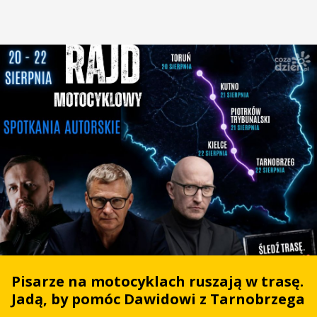
Pisarze na motocyklach ruszają w trasę.
Jadą, by pomóc Dawidowi z Tarnobrzega