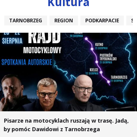
Kultura
TARNOBRZEG
REGION
PODKARPACIE
S
Pisarze na motocyklach ruszają w trasę. Jadą,
by pomóc Dawidowi z Tarnobrzega