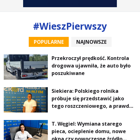
#WieszPierwszy
POPULARNE
NAJNOWSZE
Przekroczył prędkość. Kontrola
drogowa ujawniła, że auto było
poszukiwane
Siekiera: Polskiego rolnika
próbuje się przedstawić jako
tego roszczeniowego, a prawda
jest zupełnie inna
T. Węgiel: Wymiana starego
pieca, ocieplenie domu, nowe
okna czy nowoczesne źródło