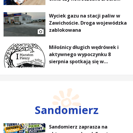
ogrzewania – to mniejsze
rachunki za energię, lepszy
Wyciek gazu na stacji paliw w
komfort życia i... czystsze
Zawichoście. Droga wojewódzka
powietrze
zablokowana
Miłośnicy długich wędrówek i
aktywnego wypoczynku 8
sierpnia spotkają się w
Sandomierzu na I Maratonie
Pieszym „Tam Gdzie Pieprz
Rośnie”
Sandomierz
Sandomierz zaprasza na