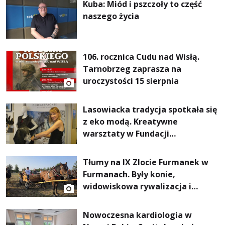
Kuba: Miód i pszczoły to część
naszego życia
106. rocznica Cudu nad Wisłą.
Tarnobrzeg zaprasza na
uroczystości 15 sierpnia
Lasowiacka tradycja spotkała się
z eko modą. Kreatywne
warsztaty w Fundacji
Artystycznej GA MON
Tłumy na IX Zlocie Furmanek w
Furmanach. Były konie,
widowiskowa rywalizacja i
wyjątkowi goście
Nowoczesna kardiologia w