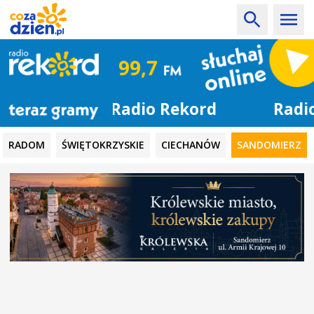
Radio Rekord
RADOM
ŚWIĘTOKRZYSKIE
CIECHANÓW
SANDOMIERZ