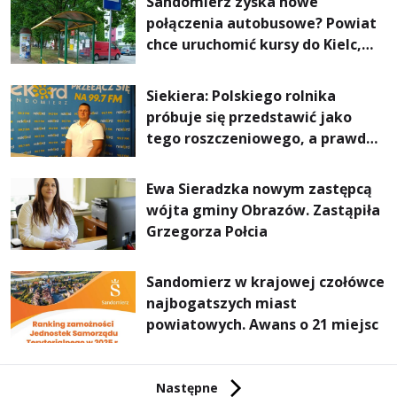
Sandomierz zyska nowe
połączenia autobusowe? Powiat
chce uruchomić kursy do Kielc,
Stalowej Woli i Annopola
Siekiera: Polskiego rolnika
próbuje się przedstawić jako
tego roszczeniowego, a prawda
jest zupełnie inna
Ewa Sieradzka nowym zastępcą
wójta gminy Obrazów. Zastąpiła
Grzegorza Połcia
Sandomierz w krajowej czołówce
najbogatszych miast
powiatowych. Awans o 21 miejsc
Następne