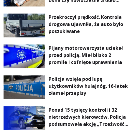
okna czy nowoczesne źródło
ogrzewania – to mniejsze
rachunki za energię, lepszy
Przekroczył prędkość. Kontrola
komfort życia i... czystsze
drogowa ujawniła, że auto było
powietrze
poszukiwane
Pijany motorowerzysta uciekał
przed policją. Miał blisko 2
promile i cofnięte uprawnienia
Policja wzięła pod lupę
użytkowników hulajnóg. 16-latek
złamał przepisy
Ponad 15 tysięcy kontroli i 32
nietrzeźwych kierowców. Policja
podsumowała akcję „Trzeźwość”
na Podkarpaciu