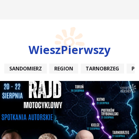
WieszPierwszy
SANDOMIERZ
REGION
TARNOBRZEG
PO