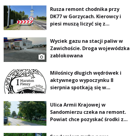
Rusza remont chodnika przy
DK77 w Gorzycach. Kierowcy i
piesi muszą liczyć się z
utrudnieniami
Wyciek gazu na stacji paliw w
Zawichoście. Droga wojewódzka
zablokowana
Miłośnicy długich wędrówek i
aktywnego wypoczynku 8
sierpnia spotkają się w
Sandomierzu na I Maratonie
Pieszym „Tam Gdzie Pieprz
Ulica Armii Krajowej w
Rośnie”
Sandomierzu czeka na remont.
Powiat chce pozyskać środki z
Rządowego Funduszu Rozwoju
Dróg