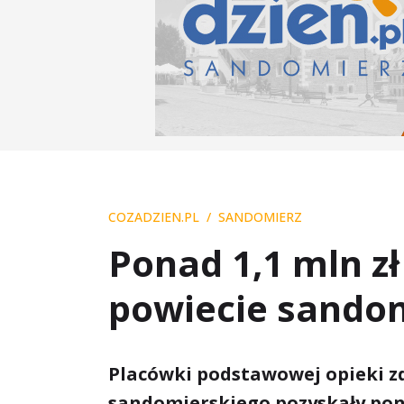
COZADZIEN.PL
SANDOMIERZ
Ponad 1,1 mln z
powiecie sando
Placówki podstawowej opieki z
sandomierskiego pozyskały pon