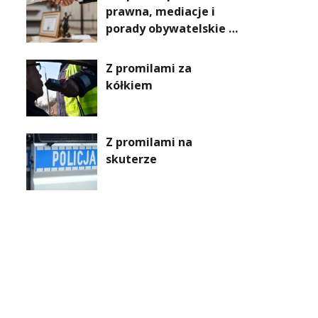
prawna, mediacje i
porady obywatelskie –
harmonogram na 2025
rok dla powiatu
Z promilami za
sandomierskiego
kółkiem
Z promilami na
skuterze