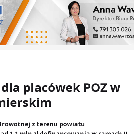
ł dla placówek POZ w
mierskim
drowotnej z terenu powiatu
ad 1,1 mln zł dofinansowania w ramach II