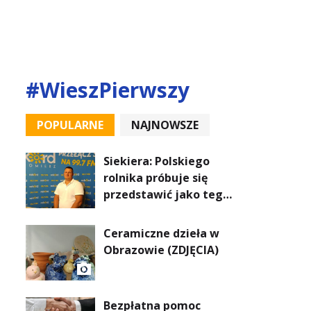
#WieszPierwszy
POPULARNE
NAJNOWSZE
Siekiera: Polskiego
rolnika próbuje się
przedstawić jako tego
roszczeniowego, a
prawda jest zupełnie
Ceramiczne dzieła w
inna
Obrazowie (ZDJĘCIA)
Bezpłatna pomoc