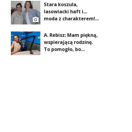
Artystycznej GA MON
Stara koszula,
lasowiacki haft i…
moda z charakterem!
Warsztaty kreatywne
w ramach NFW
A. Rebisz: Mam piękną,
wspierającą rodzinę.
To pomogło, bo
zawsze wiedziałam, że
mogę. Rodzina jest
najważniejsza