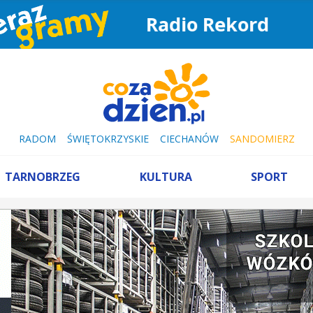
Radio Rekord
RADOM
ŚWIĘTOKRZYSKIE
CIECHANÓW
SANDOMIERZ
TARNOBRZEG
KULTURA
SPORT