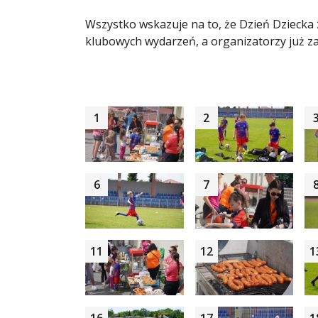
Wszystko wskazuje na to, że Dzień Dziecka 
klubowych wydarzeń, a organizatorzy już za
1
2
6
7
11
12
1