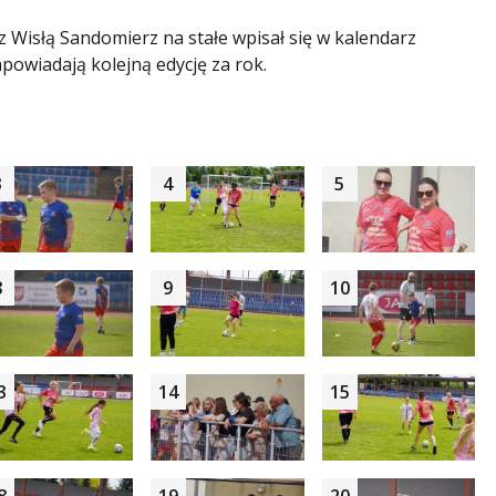
z Wisłą Sandomierz na stałe wpisał się w kalendarz
powiadają kolejną edycję za rok.
3
4
5
8
9
10
3
14
15