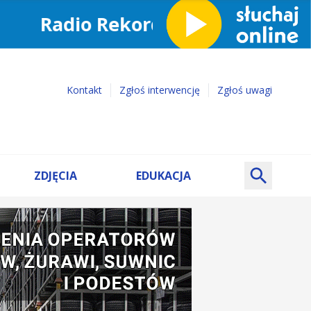
Kontakt
Zgłoś interwencję
Zgłoś uwagi
ZDJĘCIA
EDUKACJA