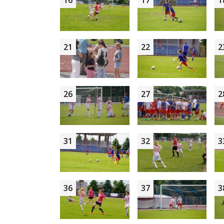
16
17
1
21
22
2
26
27
2
31
32
3
36
37
3