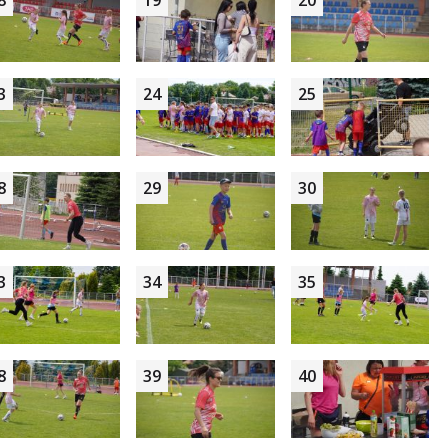
8
19
20
3
24
25
8
29
30
3
34
35
8
39
40