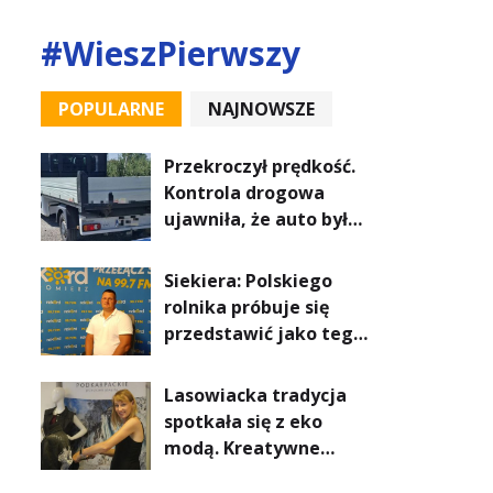
#WieszPierwszy
POPULARNE
NAJNOWSZE
Przekroczył prędkość.
Kontrola drogowa
ujawniła, że auto było
poszukiwane
Siekiera: Polskiego
rolnika próbuje się
przedstawić jako tego
roszczeniowego, a
prawda jest zupełnie
Lasowiacka tradycja
inna
spotkała się z eko
modą. Kreatywne
warsztaty w Fundacji