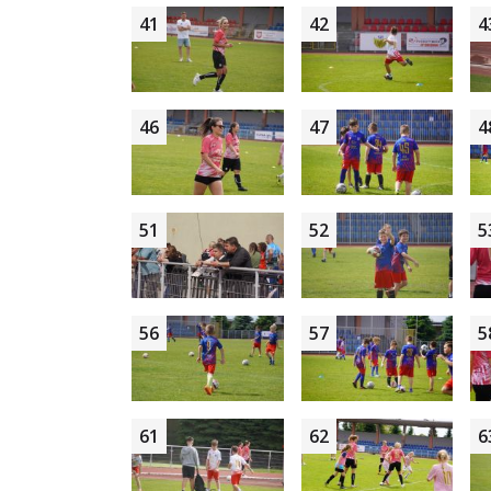
41
42
4
46
47
4
51
52
5
56
57
5
61
62
6