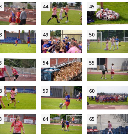
3
44
45
8
49
50
3
54
55
8
59
60
3
64
65