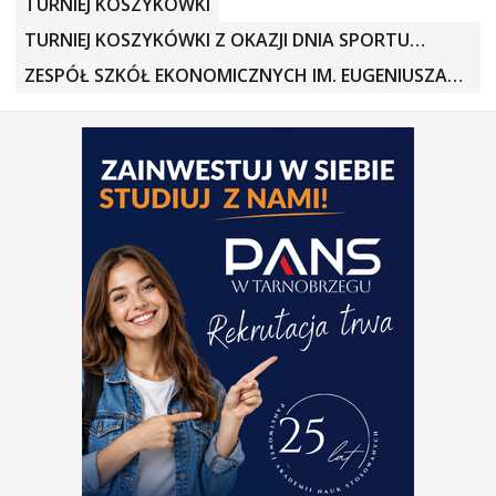
TURNIEJ KOSZYKÓWKI
TURNIEJ KOSZYKÓWKI Z OKAZJI DNIA SPORTU
SZKOLNEGO
ZESPÓŁ SZKÓŁ EKONOMICZNYCH IM. EUGENIUSZA
KWIATKOWSKIEGO W SANDO