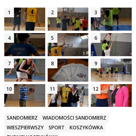
1
2
3
4
5
6
7
8
9
10
11
12
SANDOMIERZ
WIADOMOŚCI SANDOMIERZ
WIESZPIERWSZY
SPORT
KOSZYKÓWKA