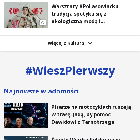
Warsztaty #PoLasowiacku -
tradycja spotyka się z
ekologiczną modą i
nowoczesnym designem!
Więcej z Kultura
#
WieszPierwszy
Najnowsze wiadomości
Pisarze na motocyklach ruszają
w trasę. Jadą, by pomóc
Dawidowi z Tarnobrzega
Święto Wojska Polskiego w