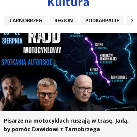
Kultura
TARNOBRZEG
REGION
PODKARPACIE
S
Pisarze na motocyklach ruszają w trasę. Jadą,
by pomóc Dawidowi z Tarnobrzega