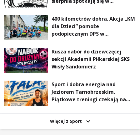
sierpnia spotkają się w
Sandomierzu na I Maratonie
Pieszym „Tam Gdzie Pieprz
400 kilometrów dobra. Akcja „KM
Rośnie”
dla Dzieci” pomoże
podopiecznym DPS w
Mokrzyszowie
Rusza nabór do dziewczęcej
sekcji Akademii Piłkarskiej SKS
Wisły Sandomierz
Sport i dobra energia nad
Jeziorem Tarnobrzeskim.
Piątkowe treningi czekają na
uczestników
Więcej z Sport