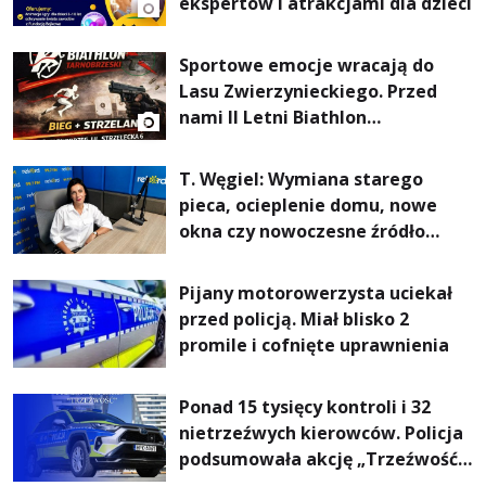
ekspertów i atrakcjami dla dzieci
Sportowe emocje wracają do
Lasu Zwierzynieckiego. Przed
nami II Letni Biathlon
Tarnobrzeski
T. Węgiel: Wymiana starego
pieca, ocieplenie domu, nowe
okna czy nowoczesne źródło
ogrzewania – to mniejsze
rachunki za energię, lepszy
Pijany motorowerzysta uciekał
komfort życia i... czystsze
przed policją. Miał blisko 2
powietrze
promile i cofnięte uprawnienia
Ponad 15 tysięcy kontroli i 32
nietrzeźwych kierowców. Policja
podsumowała akcję „Trzeźwość”
na Podkarpaciu