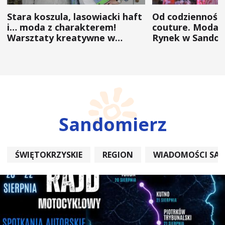
Stara koszula, lasowiacki haft
Od codzienności
i… moda z charakterem!
couture. Moda 
Warsztaty kreatywne w
Rynek w Sandom
ramach NFW
(ZDJĘCIA)
Sandomierz
ŚWIĘTOKRZYSKIE
REGION
WIADOMOŚCI SA