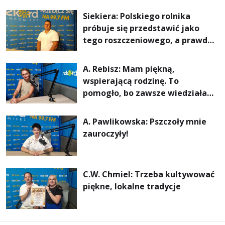
rachunki za energię, lepszy
Siekiera: Polskiego rolnika
komfort życia i... czystsze
próbuje się przedstawić jako
powietrze
tego roszczeniowego, a prawda
jest zupełnie inna
A. Rebisz: Mam piękną,
wspierającą rodzinę. To
pomogło, bo zawsze wiedziałam,
że mogę. Rodzina jest
najważniejsza
A. Pawlikowska: Pszczoły mnie
zauroczyły!
C.W. Chmiel: Trzeba kultywować
piękne, lokalne tradycje