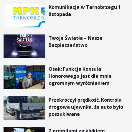
Komunikacja w Tarnobrzegu 1
listopada
Twoje Światła – Nasze
Bezpieczeństwo
Osak: Funkcja Konsula
Honorowego jest dla mnie
ogromnym wyróżnieniem
Przekroczył prędkość. Kontrola
drogowa ujawniła, że auto było
poszukiwane
Z promilami za kółkiem