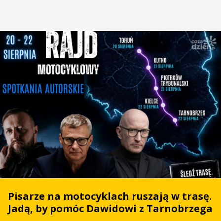
Pisarze na motocyklach ruszają w trasę.
Jadą, by pomóc Dawidowi z Tarnobrzega