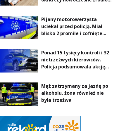
ogrzewania – to mniejsze
rachunki za energię, lepszy
Pijany motorowerzysta
komfort życia i... czystsze
uciekał przed policją. Miał
powietrze
blisko 2 promile i cofnięte
uprawnienia
Ponad 15 tysięcy kontroli i 32
nietrzeźwych kierowców.
Policja podsumowała akcję
„Trzeźwość” na Podkarpaciu
Mąż zatrzymany za jazdę po
alkoholu, żona również nie
była trzeźwa