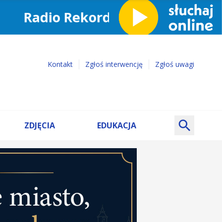
Kontakt
Zgłoś interwencję
Zgłoś uwagi
ZDJĘCIA
EDUKACJA