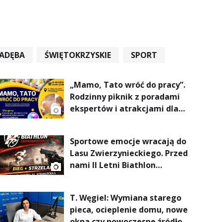
ADĘBA
ŚWIĘTOKRZYSKIE
SPORT
„Mamo, Tato wróć do pracy”.
Rodzinny piknik z poradami
ekspertów i atrakcjami dla
dzieci
Sportowe emocje wracają do
Lasu Zwierzynieckiego. Przed
nami II Letni Biathlon
Tarnobrzeski
T. Węgiel: Wymiana starego
pieca, ocieplenie domu, nowe
okna czy nowoczesne źródło