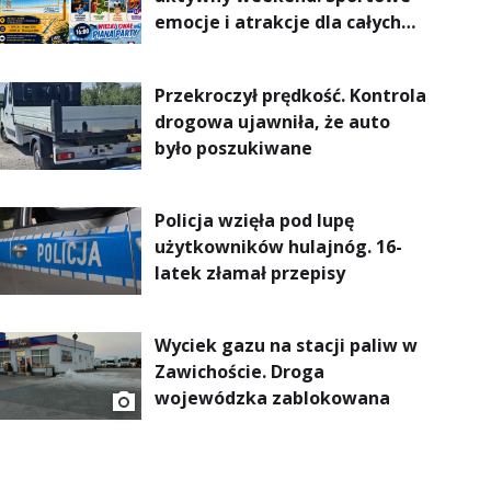
emocje i atrakcje dla całych
rodzin
Przekroczył prędkość. Kontrola
drogowa ujawniła, że auto
było poszukiwane
Policja wzięła pod lupę
użytkowników hulajnóg. 16-
latek złamał przepisy
Wyciek gazu na stacji paliw w
Zawichoście. Droga
wojewódzka zablokowana