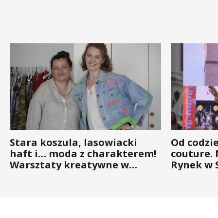
Stara koszula, lasowiacki
Od codzi
haft i… moda z charakterem!
couture.
Warsztaty kreatywne w
Rynek w 
ramach NFW
(ZDJĘCIA)