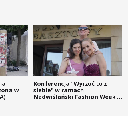
ia
Konferencja "Wyrzuć to z
zona w
siebie" w ramach
A)
Nadwiślański Fashion Week -
bo moda na zdrowie nigdy nie
wychodzi z... mody!