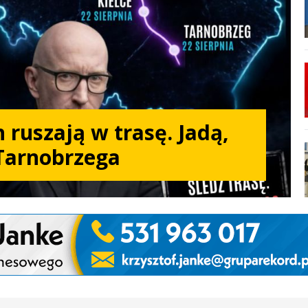
 ruszają w trasę. Jadą,
Tarnobrzega