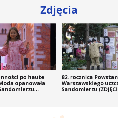
Zdjęcia
enności po haute
82. rocznica Powstan
 Moda opanowała
Warszawskiego uczc
Sandomierzu
Sandomierzu (ZDJĘCI