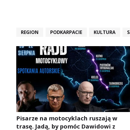
REGION
PODKARPACIE
KULTURA
#STARACHOWICE #REKORD #SANDOMIERZ #RA
Pisarze na motocyklach ruszają w
trasę. Jadą, by pomóc Dawidowi z