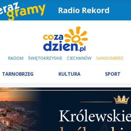
Radio Rekord
RADOM
ŚWIĘTOKRZYSKIE
CIECHANÓW
SANDOMIERZ
TARNOBRZEG
KULTURA
SPORT