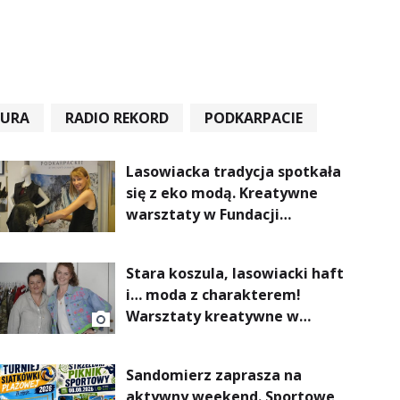
TURA
RADIO REKORD
PODKARPACIE
Lasowiacka tradycja spotkała
się z eko modą. Kreatywne
warsztaty w Fundacji
Artystycznej GA MON
Stara koszula, lasowiacki haft
i… moda z charakterem!
Warsztaty kreatywne w
ramach NFW
Sandomierz zaprasza na
aktywny weekend. Sportowe