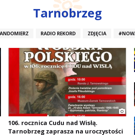
Tarnobrzeg
SANDOMIERZ
RADIO REKORD
ZDJĘCIA
#NOW
DIOREKORD #OPATÓW #RADIORE
#NOWA DĘBA
106. rocznica Cudu nad Wisłą.
Tarnobrzeg zaprasza na uroczystości