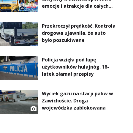
emocje i atrakcje dla całych
rodzin
Przekroczył prędkość. Kontrola
drogowa ujawniła, że auto
było poszukiwane
Policja wzięła pod lupę
użytkowników hulajnóg. 16-
latek złamał przepisy
Wyciek gazu na stacji paliw w
Zawichoście. Droga
wojewódzka zablokowana