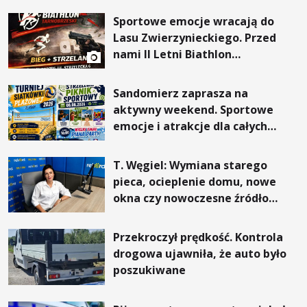
Sportowe emocje wracają do
Lasu Zwierzynieckiego. Przed
nami II Letni Biathlon
Tarnobrzeski
Sandomierz zaprasza na
aktywny weekend. Sportowe
emocje i atrakcje dla całych
rodzin
T. Węgiel: Wymiana starego
pieca, ocieplenie domu, nowe
okna czy nowoczesne źródło
ogrzewania – to mniejsze
rachunki za energię, lepszy
Przekroczył prędkość. Kontrola
komfort życia i... czystsze
drogowa ujawniła, że auto było
powietrze
poszukiwane