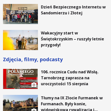
Dzień Bezpiecznego Internetu w
Sandomierzu i Złotej
Wakacyjny start w
Świętokrzyskim – ruszyły letnie
przygody!
Zdjęcia, filmy, podcasty
106. rocznica Cudu nad Wisłą.
Tarnobrzeg zaprasza na
uroczystości 15 sierpnia
Tłumy na IX Zlocie Furmanek w
Furmanach. Były konie,
widowiskowa rywalizacja i