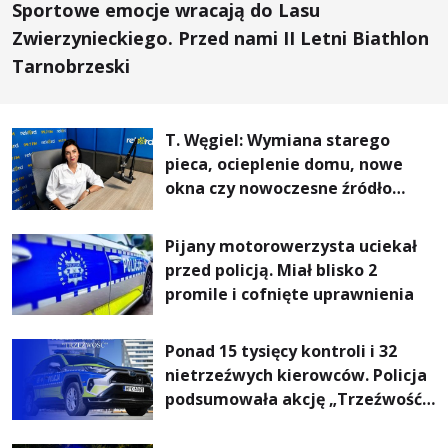
Sportowe emocje wracają do Lasu
Zwierzynieckiego. Przed nami II Letni Biathlon
Tarnobrzeski
T. Węgiel: Wymiana starego
pieca, ocieplenie domu, nowe
okna czy nowoczesne źródło
ogrzewania – to mniejsze
rachunki za energię, lepszy
Pijany motorowerzysta uciekał
komfort życia i... czystsze
przed policją. Miał blisko 2
powietrze
promile i cofnięte uprawnienia
Ponad 15 tysięcy kontroli i 32
nietrzeźwych kierowców. Policja
podsumowała akcję „Trzeźwość”
na Podkarpaciu