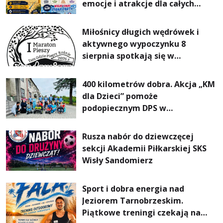
emocje i atrakcje dla całych
rodzin
Miłośnicy długich wędrówek i
aktywnego wypoczynku 8
sierpnia spotkają się w
Sandomierzu na I Maratonie
Pieszym „Tam Gdzie Pieprz
400 kilometrów dobra. Akcja „KM
Rośnie”
dla Dzieci” pomoże
podopiecznym DPS w
Mokrzyszowie
Rusza nabór do dziewczęcej
sekcji Akademii Piłkarskiej SKS
Wisły Sandomierz
Sport i dobra energia nad
Jeziorem Tarnobrzeskim.
Piątkowe treningi czekają na