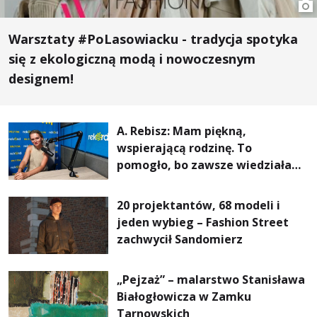
Warsztaty #PoLasowiacku - tradycja spotyka
się z ekologiczną modą i nowoczesnym
designem!
A. Rebisz: Mam piękną,
wspierającą rodzinę. To
pomogło, bo zawsze wiedziałam,
że mogę. Rodzina jest
najważniejsza
20 projektantów, 68 modeli i
jeden wybieg – Fashion Street
zachwycił Sandomierz
„Pejzaż” – malarstwo Stanisława
Białogłowicza w Zamku
Tarnowskich