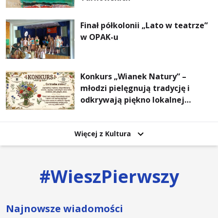
Finał półkolonii „Lato w teatrze”
w OPAK-u
Konkurs „Wianek Natury” –
młodzi pielęgnują tradycję i
odkrywają piękno lokalnej
przyrody
Więcej z Kultura
#
WieszPierwszy
Najnowsze wiadomości