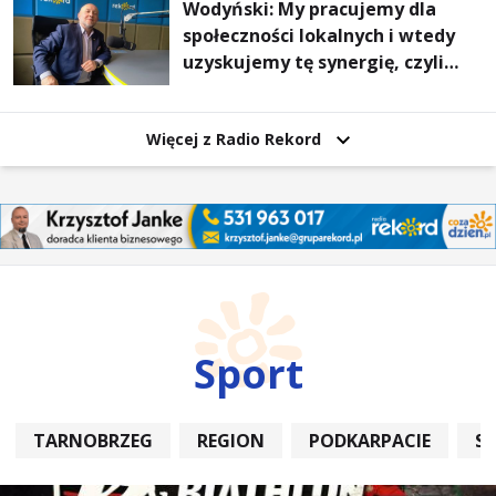
Wodyński: My pracujemy dla
społeczności lokalnych i wtedy
uzyskujemy tę synergię, czyli
wzajemnie się wspieramy
Więcej z Radio Rekord
Sport
TARNOBRZEG
REGION
PODKARPACIE
S