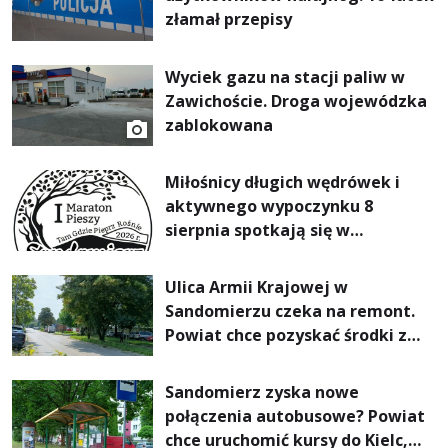
złamał przepisy
Wyciek gazu na stacji paliw w
Zawichoście. Droga wojewódzka
zablokowana
Miłośnicy długich wędrówek i
aktywnego wypoczynku 8
sierpnia spotkają się w
Sandomierzu na I Maratonie
Pieszym „Tam Gdzie Pieprz
Ulica Armii Krajowej w
Rośnie”
Sandomierzu czeka na remont.
Powiat chce pozyskać środki z
Rządowego Funduszu Rozwoju
Dróg
Sandomierz zyska nowe
połączenia autobusowe? Powiat
chce uruchomić kursy do Kielc,