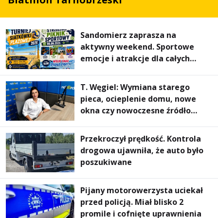
Sandomierz zaprasza na
aktywny weekend. Sportowe
emocje i atrakcje dla całych
rodzin
T. Węgiel: Wymiana starego
pieca, ocieplenie domu, nowe
okna czy nowoczesne źródło
ogrzewania – to mniejsze
rachunki za energię, lepszy
Przekroczył prędkość. Kontrola
komfort życia i... czystsze
drogowa ujawniła, że auto było
powietrze
poszukiwane
Pijany motorowerzysta uciekał
przed policją. Miał blisko 2
promile i cofnięte uprawnienia