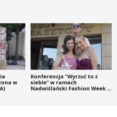
ia
Konferencja "Wyrzuć to z
zona w
siebie" w ramach
A)
Nadwiślański Fashion Week -
bo moda na zdrowie nigdy nie
wychodzi z... mody!