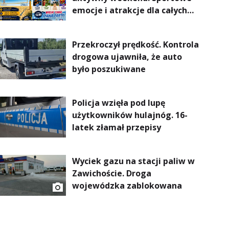
emocje i atrakcje dla całych
rodzin
Przekroczył prędkość. Kontrola
drogowa ujawniła, że auto
było poszukiwane
Policja wzięła pod lupę
użytkowników hulajnóg. 16-
latek złamał przepisy
Wyciek gazu na stacji paliw w
Zawichoście. Droga
wojewódzka zablokowana