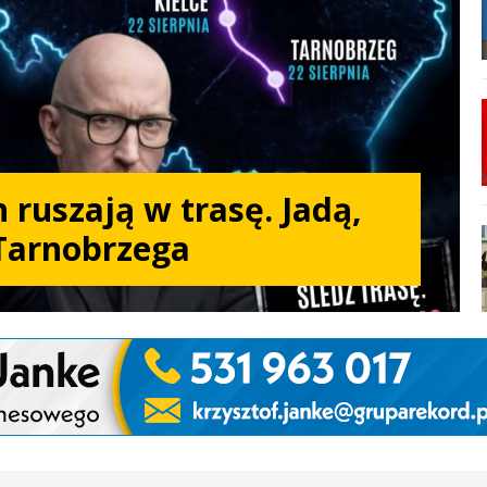
 ruszają w trasę. Jadą,
Tarnobrzega