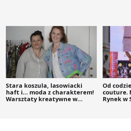
Stara koszula, lasowiacki
Od codzi
haft i… moda z charakterem!
couture.
Warsztaty kreatywne w
Rynek w 
ramach NFW
(ZDJĘCIA)