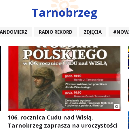
Tarnobrzeg
SANDOMIERZ
RADIO REKORD
ZDJĘCIA
#NOW
DIOREKORD #OPATÓW #RADIORE
#NOWA DĘBA
106. rocznica Cudu nad Wisłą.
Tarnobrzeg zaprasza na uroczystości