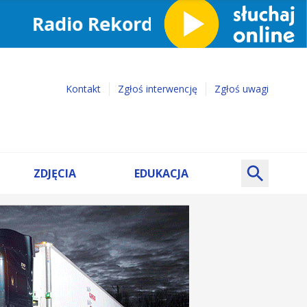
Kontakt
Zgłoś interwencję
Zgłoś uwagi
ZDJĘCIA
EDUKACJA