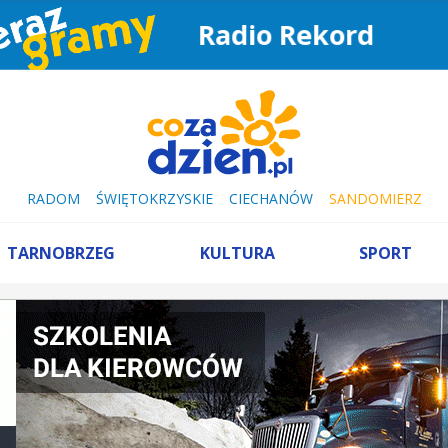
Radio Rekord
RADOM
ŚWIĘTOKRZYSKIE
CIECHANÓW
SANDOMIERZ
TARNOBRZEG
KULTURA
SPORT