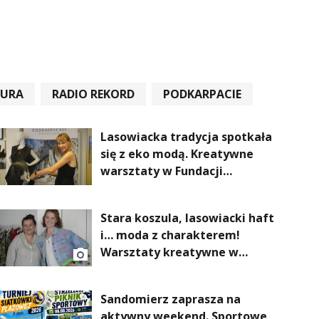
TURA
RADIO REKORD
PODKARPACIE
Lasowiacka tradycja spotkała
się z eko modą. Kreatywne
warsztaty w Fundacji
Artystycznej GA MON
Stara koszula, lasowiacki haft
i… moda z charakterem!
Warsztaty kreatywne w
ramach NFW
Sandomierz zaprasza na
aktywny weekend. Sportowe