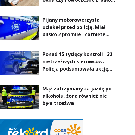
ogrzewania – to mniejsze
rachunki za energię, lepszy
Pijany motorowerzysta
komfort życia i... czystsze
uciekał przed policją. Miał
powietrze
blisko 2 promile i cofnięte
uprawnienia
Ponad 15 tysięcy kontroli i 32
nietrzeźwych kierowców.
Policja podsumowała akcję
„Trzeźwość” na Podkarpaciu
Mąż zatrzymany za jazdę po
alkoholu, żona również nie
była trzeźwa