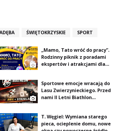
ADĘBA
ŚWIĘTOKRZYSKIE
SPORT
„Mamo, Tato wróć do pracy”.
Rodzinny piknik z poradami
ekspertów i atrakcjami dla
dzieci
Sportowe emocje wracają do
Lasu Zwierzynieckiego. Przed
nami II Letni Biathlon
Tarnobrzeski
T. Węgiel: Wymiana starego
pieca, ocieplenie domu, nowe
okna czy nowoczesne źródło