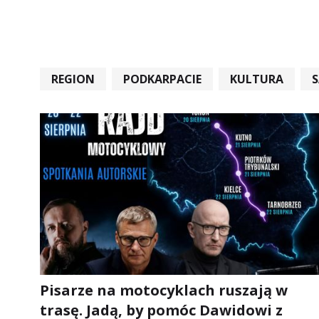
REGION
PODKARPACIE
KULTURA
#STARACHOWICE #REKORD #SANDOMIERZ #RA
Pisarze na motocyklach ruszają w
trasę. Jadą, by pomóc Dawidowi z