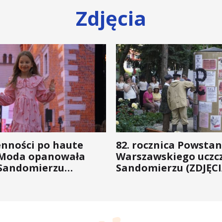
Zdjęcia
enności po haute
82. rocznica Powstan
 Moda opanowała
Warszawskiego uczc
Sandomierzu
Sandomierzu (ZDJĘCI