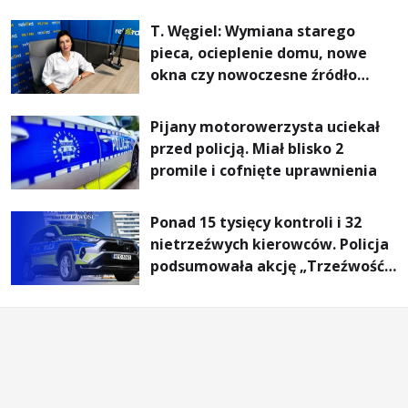
T. Węgiel: Wymiana starego
pieca, ocieplenie domu, nowe
okna czy nowoczesne źródło
ogrzewania – to mniejsze
rachunki za energię, lepszy
Pijany motorowerzysta uciekał
komfort życia i... czystsze
przed policją. Miał blisko 2
powietrze
promile i cofnięte uprawnienia
Ponad 15 tysięcy kontroli i 32
nietrzeźwych kierowców. Policja
podsumowała akcję „Trzeźwość”
na Podkarpaciu