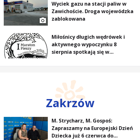
Wyciek gazu na stacji paliw w
Zawichoście. Droga wojewódzka
zablokowana
Miłośnicy długich wędrówek i
aktywnego wypoczynku 8
sierpnia spotkają się w
Sandomierzu na I Maratonie
Pieszym „Tam Gdzie Pieprz
Rośnie”
Zakrzów
M. Strycharz, M. Gospoś:
Zapraszamy na Europejski Dzień
Dziecka już 6 czerwca do