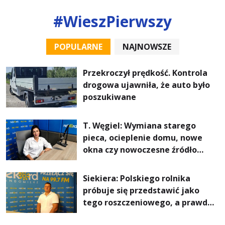
#WieszPierwszy
POPULARNE
NAJNOWSZE
Przekroczył prędkość. Kontrola
drogowa ujawniła, że auto było
poszukiwane
T. Węgiel: Wymiana starego
pieca, ocieplenie domu, nowe
okna czy nowoczesne źródło
ogrzewania – to mniejsze
rachunki za energię, lepszy
Siekiera: Polskiego rolnika
komfort życia i... czystsze
próbuje się przedstawić jako
powietrze
tego roszczeniowego, a prawda
jest zupełnie inna