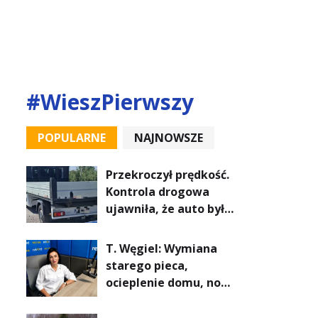
#WieszPierwszy
POPULARNE
NAJNOWSZE
Przekroczył prędkość.
Kontrola drogowa
ujawniła, że auto było
poszukiwane
T. Węgiel: Wymiana
starego pieca,
ocieplenie domu, nowe
okna czy nowoczesne
źródło ogrzewania – to