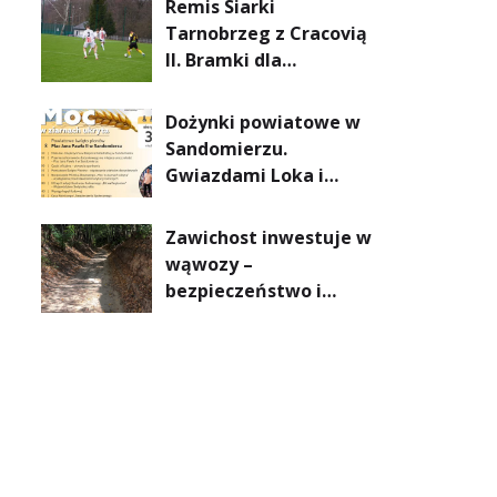
Remis Siarki
mniejsze rachunki za
Tarnobrzeg z Cracovią
energię, lepszy
II. Bramki dla
komfort życia i...
gospodarzy padły z
czystsze powietrze
rzutu karnego.
Dożynki powiatowe w
Sandomierzu.
Gwiazdami Loka i
Wiktor Dyduła
Zawichost inwestuje w
wąwozy –
bezpieczeństwo i
funkcjonalność dla
mieszkańców i
rolników