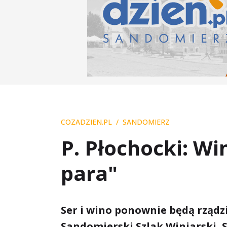
COZADZIEN.PL
SANDOMIERZ
P. Płochocki: Win
para"
Ser i wino ponownie będą rządz
Sandomierski Szlak Winiarski, S