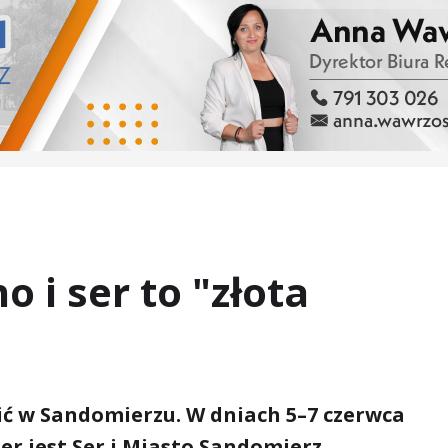
o i ser to "złota
ić w Sandomierzu. W dniach 5–7 czerwca
er jest Ser i Miasto Sandomierz