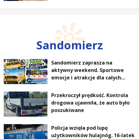
ogrzewania – to mniejsze
rachunki za energię, lepszy
komfort życia i... czystsze
powietrze
Sandomierz
Sandomierz zaprasza na
aktywny weekend. Sportowe
emocje i atrakcje dla całych
rodzin
Przekroczył prędkość. Kontrola
drogowa ujawniła, że auto było
poszukiwane
Policja wzięła pod lupę
użytkowników hulajnóg. 16-latek