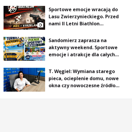
Sportowe emocje wracają do
Lasu Zwierzynieckiego. Przed
nami II Letni Biathlon
Tarnobrzeski
Sandomierz zaprasza na
aktywny weekend. Sportowe
emocje i atrakcje dla całych
rodzin
T. Węgiel: Wymiana starego
pieca, ocieplenie domu, nowe
okna czy nowoczesne źródło
ogrzewania – to mniejsze
rachunki za energię, lepszy
komfort życia i... czystsze
powietrze