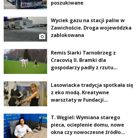
poszukiwane
Wyciek gazu na stacji paliw w
Zawichoście. Droga wojewódzka
zablokowana
Remis Siarki Tarnobrzeg z
Cracovią II. Bramki dla
gospodarzy padły z rzutu
karnego.
Lasowiacka tradycja spotkała się
z eko modą. Kreatywne
warsztaty w Fundacji
Artystycznej GA MON
T. Węgiel: Wymiana starego
pieca, ocieplenie domu, nowe
okna czy nowoczesne źródło