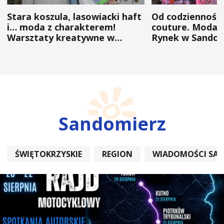
Stara koszula, lasowiacki haft
Od codzienności
i… moda z charakterem!
couture. Moda 
Warsztaty kreatywne w
Rynek w Sandom
ramach NFW
(ZDJĘCIA)
Sandomierz
ŚWIĘTOKRZYSKIE
REGION
WIADOMOŚCI SA