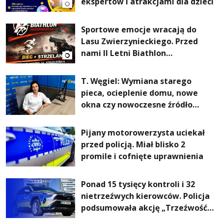
ekspertów i atrakcjami dla dzieci
Sportowe emocje wracają do
Lasu Zwierzynieckiego. Przed
nami II Letni Biathlon
Tarnobrzeski
T. Węgiel: Wymiana starego
pieca, ocieplenie domu, nowe
okna czy nowoczesne źródło
ogrzewania – to mniejsze
rachunki za energię, lepszy
Pijany motorowerzysta uciekał
komfort życia i... czystsze
przed policją. Miał blisko 2
powietrze
promile i cofnięte uprawnienia
Ponad 15 tysięcy kontroli i 32
nietrzeźwych kierowców. Policja
podsumowała akcję „Trzeźwość”
na Podkarpaciu