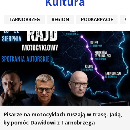
Kultura
TARNOBRZEG
REGION
PODKARPACIE
S
Pisarze na motocyklach ruszają w trasę. Jadą,
by pomóc Dawidowi z Tarnobrzega