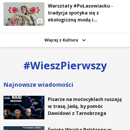
Warsztaty #PoLasowiacku -
tradycja spotyka się z
ekologiczną modą i
nowoczesnym designem!
Więcej z Kultura
#
WieszPierwszy
Najnowsze wiadomości
Pisarze na motocyklach ruszają
w trasę. Jadą, by pomóc
Dawidowi z Tarnobrzega
Święto Wojska Polskiego w