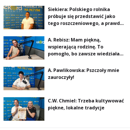
rachunki za energię, lepszy
Siekiera: Polskiego rolnika
komfort życia i... czystsze
próbuje się przedstawić jako
powietrze
tego roszczeniowego, a prawda
jest zupełnie inna
A. Rebisz: Mam piękną,
wspierającą rodzinę. To
pomogło, bo zawsze wiedziałam,
że mogę. Rodzina jest
najważniejsza
A. Pawlikowska: Pszczoły mnie
zauroczyły!
C.W. Chmiel: Trzeba kultywować
piękne, lokalne tradycje