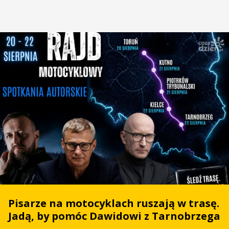
Pisarze na motocyklach ruszają w trasę.
Jadą, by pomóc Dawidowi z Tarnobrzega