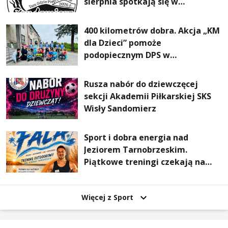
sierpnia spotkają się w
Sandomierzu na I Maratonie
Pieszym „Tam Gdzie Pieprz
400 kilometrów dobra. Akcja „KM
Rośnie”
dla Dzieci” pomoże
podopiecznym DPS w
Mokrzyszowie
Rusza nabór do dziewczęcej
sekcji Akademii Piłkarskiej SKS
Wisły Sandomierz
Sport i dobra energia nad
Jeziorem Tarnobrzeskim.
Piątkowe treningi czekają na
uczestników
Więcej z Sport