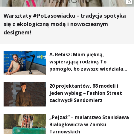
Warsztaty #PoLasowiacku - tradycja spotyka
się z ekologiczną modą i nowoczesnym
designem!
A. Rebisz: Mam piękną,
wspierającą rodzinę. To
pomogło, bo zawsze wiedziałam,
że mogę. Rodzina jest
najważniejsza
20 projektantów, 68 modeli i
jeden wybieg – Fashion Street
zachwycił Sandomierz
„Pejzaż” – malarstwo Stanisława
Białogłowicza w Zamku
Tarnowskich