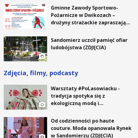
Gminne Zawody Sportowo-
Pożarnicze w Dwikozach –
drużyny strażackie zapraszają
kibiców.
Sandomierz uczcił pamięć ofiar
ludobójstwa (ZDJĘCIA)
Zdjęcia, filmy, podcasty
Warsztaty #PoLasowiacku -
tradycja spotyka się z
ekologiczną modą i
nowoczesnym designem!
Od codzienności po haute
couture. Moda opanowała Rynek
w Sandomierzu (ZDJĘCIA)