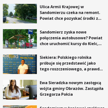
Ulica Armii Krajowej w
Sandomierzu czeka na remont.
Powiat chce pozyskać środki z
Rządowego Funduszu Rozwoju
Dróg
Sandomierz zyska nowe
połączenia autobusowe? Powiat
chce uruchomić kursy do Kielc,
Stalowej Woli i Annopola
Siekiera: Polskiego rolnika
próbuje się przedstawić jako
tego roszczeniowego, a prawda
jest zupełnie inna
Ewa Sieradzka nowym zastępcą
wójta gminy Obrazów. Zastąpiła
Grzegorza Połcia