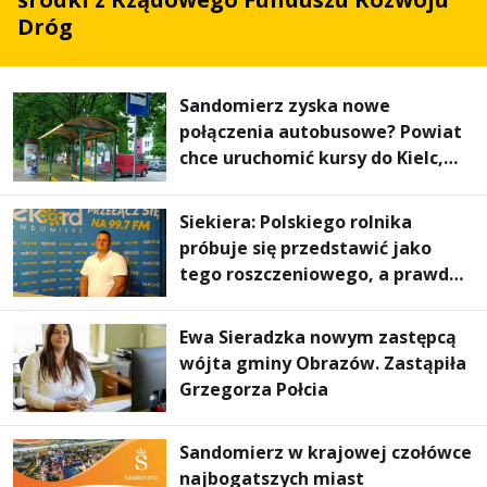
Dróg
Sandomierz zyska nowe
połączenia autobusowe? Powiat
chce uruchomić kursy do Kielc,
Stalowej Woli i Annopola
Siekiera: Polskiego rolnika
próbuje się przedstawić jako
tego roszczeniowego, a prawda
jest zupełnie inna
Ewa Sieradzka nowym zastępcą
wójta gminy Obrazów. Zastąpiła
Grzegorza Połcia
Sandomierz w krajowej czołówce
najbogatszych miast