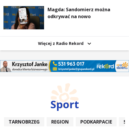
wzajemnie się wspieramy
Magda: Sandomierz można
odkrywać na nowo
Więcej z Radio Rekord
Sport
TARNOBRZEG
REGION
PODKARPACIE
S