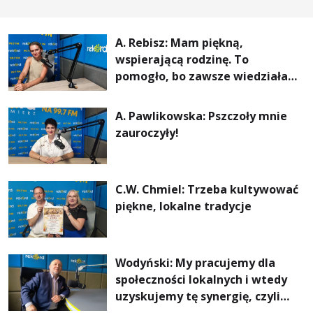
A. Rebisz: Mam piękną,
wspierającą rodzinę. To
pomogło, bo zawsze wiedziałam,
że mogę. Rodzina jest
najważniejsza
A. Pawlikowska: Pszczoły mnie
zauroczyły!
C.W. Chmiel: Trzeba kultywować
piękne, lokalne tradycje
Wodyński: My pracujemy dla
społeczności lokalnych i wtedy
uzyskujemy tę synergię, czyli