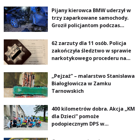
Pijany kierowca BMW uderzył w
trzy zaparkowane samochody.
Groził policjantom podczas
interwencji
62 zarzuty dla 11 osób. Policja
zakończyła śledztwo w sprawie
narkotykowego procederu na
Podkarpaciu
„Pejzaż” – malarstwo Stanisława
Białogłowicza w Zamku
Tarnowskich
400 kilometrów dobra. Akcja „KM
dla Dzieci” pomoże
podopiecznym DPS w
Mokrzyszowie