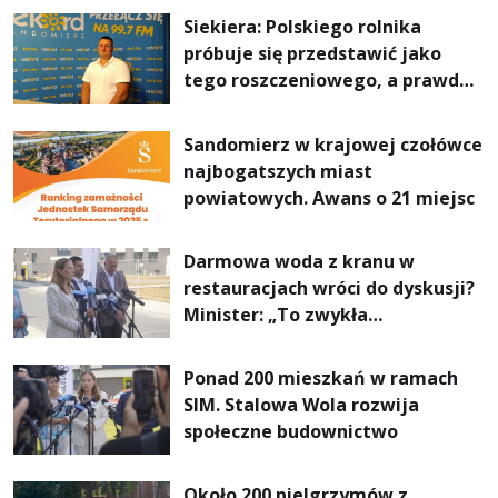
Siekiera: Polskiego rolnika
próbuje się przedstawić jako
tego roszczeniowego, a prawda
jest zupełnie inna
Sandomierz w krajowej czołówce
najbogatszych miast
powiatowych. Awans o 21 miejsc
Darmowa woda z kranu w
restauracjach wróci do dyskusji?
Minister: „To zwykła
normalność”
Ponad 200 mieszkań w ramach
SIM. Stalowa Wola rozwija
społeczne budownictwo
Około 200 pielgrzymów z