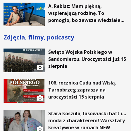
A. Rebisz: Mam piękną,
wspierającą rodzinę. To
pomogło, bo zawsze wiedziałam,
że mogę. Rodzina jest
najważniejsza
Zdjęcia, filmy, podcasty
Święto Wojska Polskiego w
Sandomierzu. Uroczystości już 15
sierpnia
106. rocznica Cudu nad Wisłą.
Tarnobrzeg zaprasza na
uroczystości 15 sierpnia
Stara koszula, lasowiacki haft i…
moda z charakterem! Warsztaty
kreatywne w ramach NFW