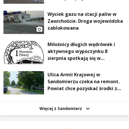
Wyciek gazu na stacji paliw w
Zawichoście. Droga wojewódzka
zablokowana
Miłośnicy długich wędrówek i
aktywnego wypoczynku 8
sierpnia spotkają się w
Sandomierzu na I Maratonie
Pieszym „Tam Gdzie Pieprz
Ulica Armii Krajowej w
Rośnie”
Sandomierzu czeka na remont.
Powiat chce pozyskać środki z
Rządowego Funduszu Rozwoju
Dróg
Więcej z Sandomierz