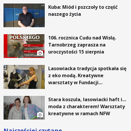
Kuba: Miód i pszczoły to część
naszego życia
106. rocznica Cudu nad Wisłą.
Tarnobrzeg zaprasza na
uroczystości 15 sierpnia
Lasowiacka tradycja spotkała się
z eko modą. Kreatywne
warsztaty w Fundacji
Artystycznej GA MON
Stara koszula, lasowiacki haft i…
moda z charakterem! Warsztaty
kreatywne w ramach NFW
Najczęściej czytane