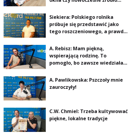
ogrzewania – to mniejsze
rachunki za energię, lepszy
Siekiera: Polskiego rolnika
komfort życia i... czystsze
próbuje się przedstawić jako
powietrze
tego roszczeniowego, a prawda
jest zupełnie inna
A. Rebisz: Mam piękną,
wspierającą rodzinę. To
pomogło, bo zawsze wiedziałam,
że mogę. Rodzina jest
najważniejsza
A. Pawlikowska: Pszczoły mnie
zauroczyły!
C.W. Chmiel: Trzeba kultywować
piękne, lokalne tradycje