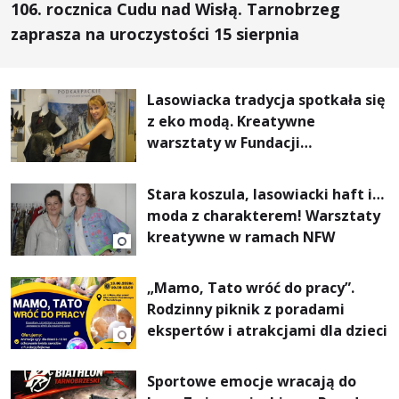
106. rocznica Cudu nad Wisłą. Tarnobrzeg
zaprasza na uroczystości 15 sierpnia
Lasowiacka tradycja spotkała się
z eko modą. Kreatywne
warsztaty w Fundacji
Artystycznej GA MON
Stara koszula, lasowiacki haft i…
moda z charakterem! Warsztaty
kreatywne w ramach NFW
„Mamo, Tato wróć do pracy”.
Rodzinny piknik z poradami
ekspertów i atrakcjami dla dzieci
Sportowe emocje wracają do