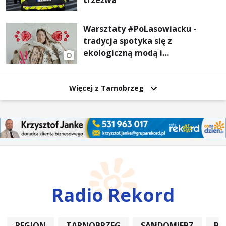
trzeźwa
Warsztaty #PoLasowiacku -
tradycja spotyka się z
ekologiczną modą i
nowoczesnym designem!
Więcej z Tarnobrzeg
Radio Rekord
REGION
TARNOBRZEG
SANDOMIERZ
PO