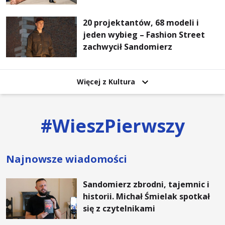
że mogę. Rodzina jest
najważniejsza
20 projektantów, 68 modeli i
jeden wybieg – Fashion Street
zachwycił Sandomierz
Więcej z Kultura
#
WieszPierwszy
Najnowsze wiadomości
Sandomierz zbrodni, tajemnic i
historii. Michał Śmielak spotkał
się z czytelnikami