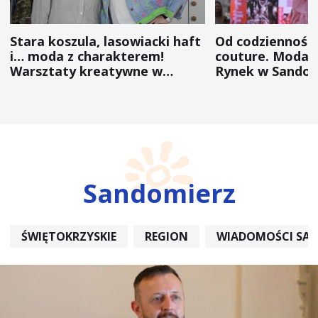
Stara koszula, lasowiacki haft
Od codzienności
i… moda z charakterem!
couture. Moda 
Warsztaty kreatywne w
Rynek w Sandom
ramach NFW
(ZDJĘCIA)
Sandomierz
ŚWIĘTOKRZYSKIE
REGION
WIADOMOŚCI SA