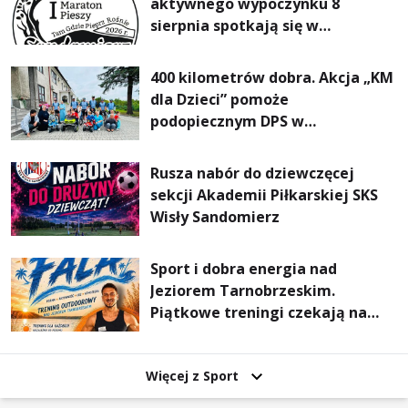
aktywnego wypoczynku 8
sierpnia spotkają się w
Sandomierzu na I Maratonie
Pieszym „Tam Gdzie Pieprz
400 kilometrów dobra. Akcja „KM
Rośnie”
dla Dzieci” pomoże
podopiecznym DPS w
Mokrzyszowie
Rusza nabór do dziewczęcej
sekcji Akademii Piłkarskiej SKS
Wisły Sandomierz
Sport i dobra energia nad
Jeziorem Tarnobrzeskim.
Piątkowe treningi czekają na
uczestników
Więcej z Sport