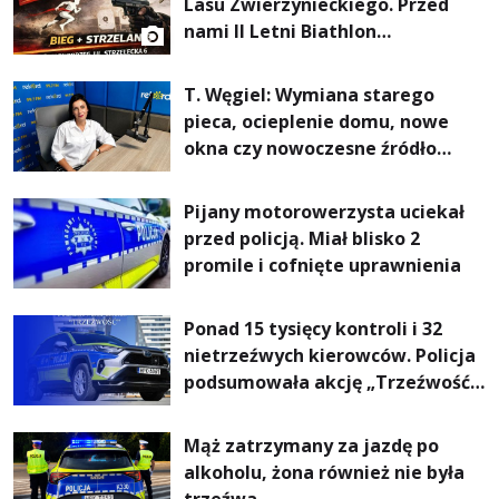
Lasu Zwierzynieckiego. Przed
nami II Letni Biathlon
Tarnobrzeski
T. Węgiel: Wymiana starego
pieca, ocieplenie domu, nowe
okna czy nowoczesne źródło
ogrzewania – to mniejsze
rachunki za energię, lepszy
Pijany motorowerzysta uciekał
komfort życia i... czystsze
przed policją. Miał blisko 2
powietrze
promile i cofnięte uprawnienia
Ponad 15 tysięcy kontroli i 32
nietrzeźwych kierowców. Policja
podsumowała akcję „Trzeźwość”
na Podkarpaciu
Mąż zatrzymany za jazdę po
alkoholu, żona również nie była