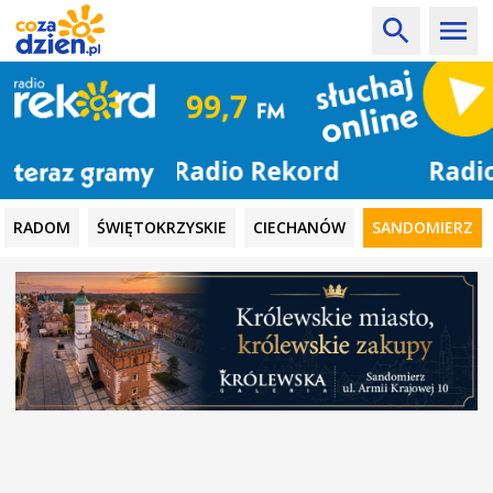
Radio Rekord
RADOM
ŚWIĘTOKRZYSKIE
CIECHANÓW
SANDOMIERZ