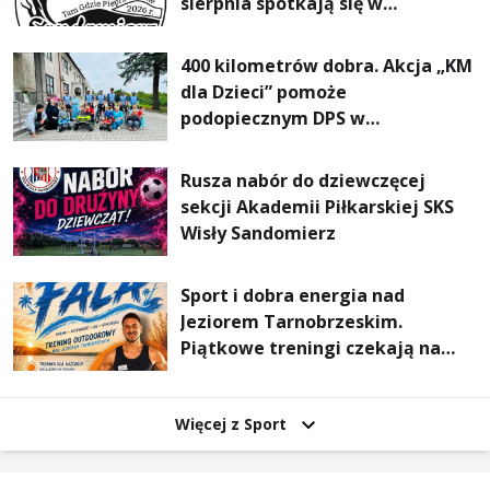
sierpnia spotkają się w
Sandomierzu na I Maratonie
Pieszym „Tam Gdzie Pieprz
400 kilometrów dobra. Akcja „KM
Rośnie”
dla Dzieci” pomoże
podopiecznym DPS w
Mokrzyszowie
Rusza nabór do dziewczęcej
sekcji Akademii Piłkarskiej SKS
Wisły Sandomierz
Sport i dobra energia nad
Jeziorem Tarnobrzeskim.
Piątkowe treningi czekają na
uczestników
Więcej z Sport