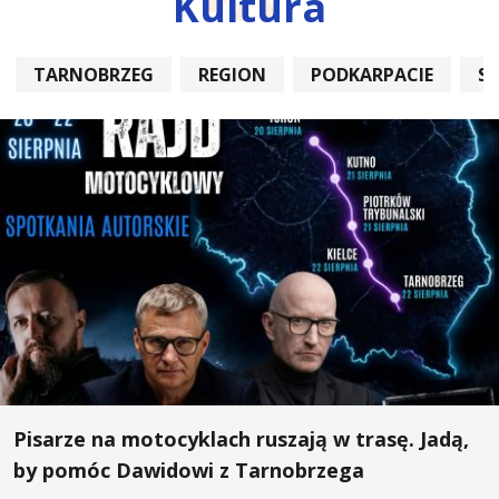
Kultura
TARNOBRZEG
REGION
PODKARPACIE
S
Pisarze na motocyklach ruszają w trasę. Jadą,
by pomóc Dawidowi z Tarnobrzega