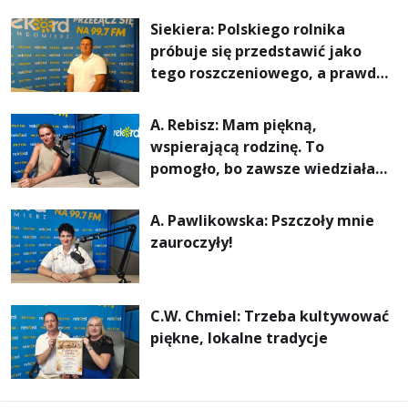
rachunki za energię, lepszy
Siekiera: Polskiego rolnika
komfort życia i... czystsze
próbuje się przedstawić jako
powietrze
tego roszczeniowego, a prawda
jest zupełnie inna
A. Rebisz: Mam piękną,
wspierającą rodzinę. To
pomogło, bo zawsze wiedziałam,
że mogę. Rodzina jest
najważniejsza
A. Pawlikowska: Pszczoły mnie
zauroczyły!
C.W. Chmiel: Trzeba kultywować
piękne, lokalne tradycje