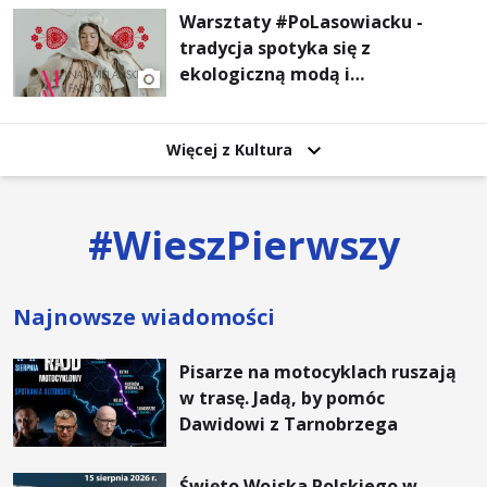
Warsztaty #PoLasowiacku -
tradycja spotyka się z
ekologiczną modą i
nowoczesnym designem!
Więcej z Kultura
#
WieszPierwszy
Najnowsze wiadomości
Pisarze na motocyklach ruszają
w trasę. Jadą, by pomóc
Dawidowi z Tarnobrzega
Święto Wojska Polskiego w