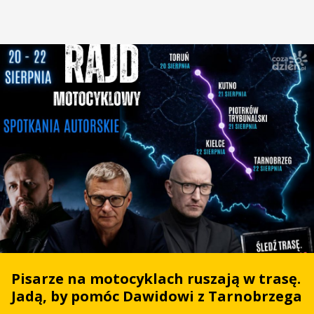
Pisarze na motocyklach ruszają w trasę.
Jadą, by pomóc Dawidowi z Tarnobrzega