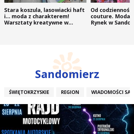
Stara koszula, lasowiacki haft
Od codzienności
i… moda z charakterem!
couture. Moda 
Warsztaty kreatywne w
Rynek w Sandom
ramach NFW
(ZDJĘCIA)
Sandomierz
ŚWIĘTOKRZYSKIE
REGION
WIADOMOŚCI SA