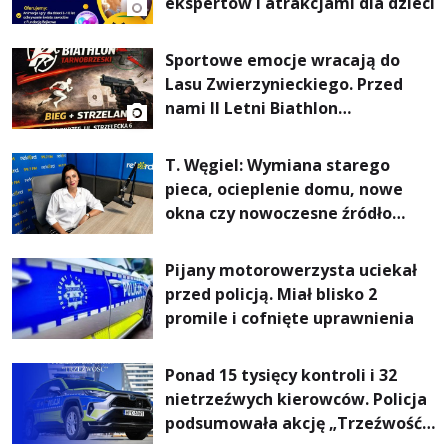
ekspertów i atrakcjami dla dzieci
Sportowe emocje wracają do
Lasu Zwierzynieckiego. Przed
nami II Letni Biathlon
Tarnobrzeski
T. Węgiel: Wymiana starego
pieca, ocieplenie domu, nowe
okna czy nowoczesne źródło
ogrzewania – to mniejsze
rachunki za energię, lepszy
Pijany motorowerzysta uciekał
komfort życia i... czystsze
przed policją. Miał blisko 2
powietrze
promile i cofnięte uprawnienia
Ponad 15 tysięcy kontroli i 32
nietrzeźwych kierowców. Policja
podsumowała akcję „Trzeźwość”
na Podkarpaciu