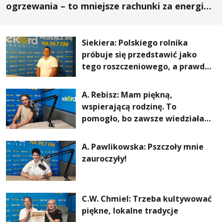
ogrzewania – to mniejsze rachunki za energię,
lepszy komfort życia i... czystsze powietrze
Siekiera: Polskiego rolnika
próbuje się przedstawić jako
tego roszczeniowego, a prawda
jest zupełnie inna
A. Rebisz: Mam piękną,
wspierającą rodzinę. To
pomogło, bo zawsze wiedziałam,
że mogę. Rodzina jest
najważniejsza
A. Pawlikowska: Pszczoły mnie
zauroczyły!
C.W. Chmiel: Trzeba kultywować
piękne, lokalne tradycje