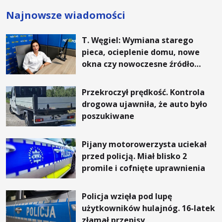
Najnowsze wiadomości
T. Węgiel: Wymiana starego
pieca, ocieplenie domu, nowe
okna czy nowoczesne źródło
ogrzewania – to mniejsze
rachunki za energię, lepszy
Przekroczył prędkość. Kontrola
komfort życia i... czystsze
drogowa ujawniła, że auto było
powietrze
poszukiwane
Pijany motorowerzysta uciekał
przed policją. Miał blisko 2
promile i cofnięte uprawnienia
Policja wzięła pod lupę
użytkowników hulajnóg. 16-latek
złamał przepisy