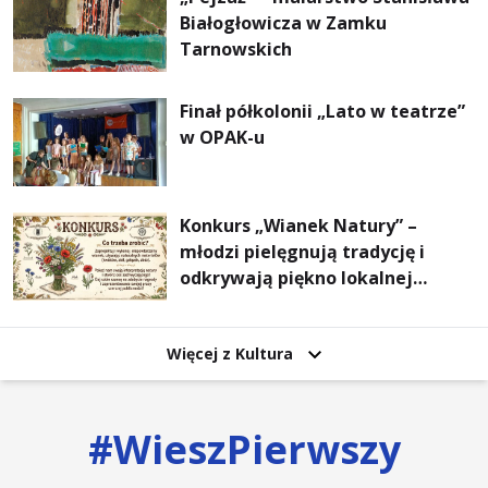
Białogłowicza w Zamku
Tarnowskich
Finał półkolonii „Lato w teatrze”
w OPAK-u
Konkurs „Wianek Natury” –
młodzi pielęgnują tradycję i
odkrywają piękno lokalnej
przyrody
Więcej z Kultura
#
WieszPierwszy