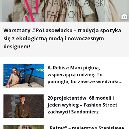
Warsztaty #PoLasowiacku - tradycja spotyka
się z ekologiczną modą i nowoczesnym
designem!
A. Rebisz: Mam piękną,
wspierającą rodzinę. To
pomogło, bo zawsze wiedziałam,
że mogę. Rodzina jest
najważniejsza
20 projektantów, 68 modeli i
jeden wybieg – Fashion Street
zachwycił Sandomierz
„Pejzaż” – malarstwo Stanisława