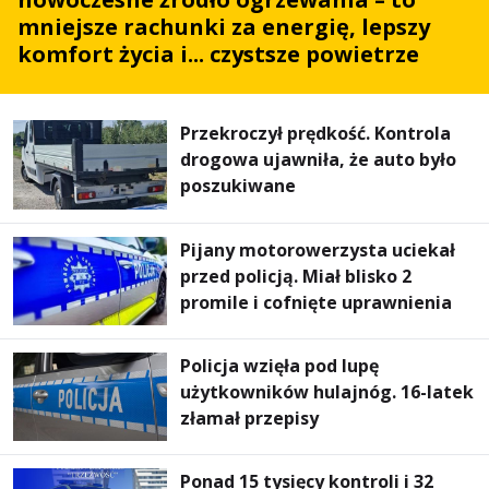
mniejsze rachunki za energię, lepszy
komfort życia i... czystsze powietrze
Przekroczył prędkość. Kontrola
drogowa ujawniła, że auto było
poszukiwane
Pijany motorowerzysta uciekał
przed policją. Miał blisko 2
promile i cofnięte uprawnienia
Policja wzięła pod lupę
użytkowników hulajnóg. 16-latek
złamał przepisy
Ponad 15 tysięcy kontroli i 32