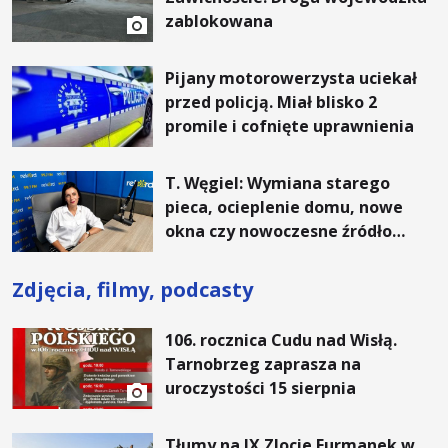
zablokowana
Pijany motorowerzysta uciekał
przed policją. Miał blisko 2
promile i cofnięte uprawnienia
T. Węgiel: Wymiana starego
pieca, ocieplenie domu, nowe
okna czy nowoczesne źródło
ogrzewania – to mniejsze
rachunki za energię, lepszy
Zdjęcia, filmy, podcasty
komfort życia i... czystsze
powietrze
106. rocznica Cudu nad Wisłą.
Tarnobrzeg zaprasza na
uroczystości 15 sierpnia
Tłumy na IX Zlocie Furmanek w