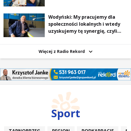
Wodyński: My pracujemy dla
społeczności lokalnych i wtedy
uzyskujemy tę synergię, czyli
wzajemnie się wspieramy
Więcej z Radio Rekord
Sport
TARNOBRZEG
REGION
PODKARPACIE
S