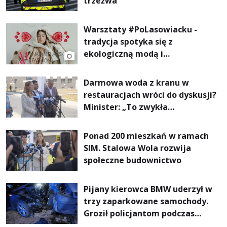
trzeźwa
Warsztaty #PoLasowiacku -
tradycja spotyka się z
ekologiczną modą i
nowoczesnym designem!
Darmowa woda z kranu w
restauracjach wróci do dyskusji?
Minister: „To zwykła
normalność”
Ponad 200 mieszkań w ramach
SIM. Stalowa Wola rozwija
społeczne budownictwo
Pijany kierowca BMW uderzył w
trzy zaparkowane samochody.
Groził policjantom podczas
interwencji