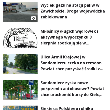
Wyciek gazu na stacji paliw w
Zawichoście. Droga wojewódzka
zablokowana
Miłośnicy długich wędrówek i
aktywnego wypoczynku 8
sierpnia spotkają się w
Sandomierzu na I Maratonie
Pieszym „Tam Gdzie Pieprz
Ulica Armii Krajowej w
Rośnie”
Sandomierzu czeka na remont.
Powiat chce pozyskać środki z
Rządowego Funduszu Rozwoju
Dróg
Sandomierz zyska nowe
połączenia autobusowe? Powiat
chce uruchomić kursy do Kielc,
Stalowej Woli i Annopola
Siekiera: Polskiego rolnika