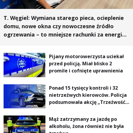
T. Węgiel: Wymiana starego pieca, ocieplenie
domu, nowe okna czy nowoczesne źródło
ogrzewania – to mniejsze rachunki za energię,
lepszy komfort życia i... czystsze powietrze
Pijany motorowerzysta uciekał
przed policją. Miał blisko 2
promile i cofnięte uprawnienia
Ponad 15 tysięcy kontroli i 32
nietrzeźwych kierowców. Policja
podsumowała akcję „Trzeźwość”
na Podkarpaciu
Mąż zatrzymany za jazdę po
alkoholu, żona również nie była