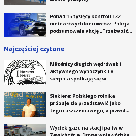
Ponad 15 tysięcy kontroli i 32
nietrzeźwych kierowców. Policja
podsumowała akcję „Trzeźwość”
na Podkarpaciu
Najczęściej czytane
Miłośnicy długich wędrówek i
aktywnego wypoczynku 8
sierpnia spotkają się w
Sandomierzu na I Maratonie
Pieszym „Tam Gdzie Pieprz
Siekiera: Polskiego rolnika
Rośnie”
próbuje się przedstawić jako
tego roszczeniowego, a prawda
jest zupełnie inna
Wyciek gazu na stacji paliw w
Zawichoście. Droga wojewódzka