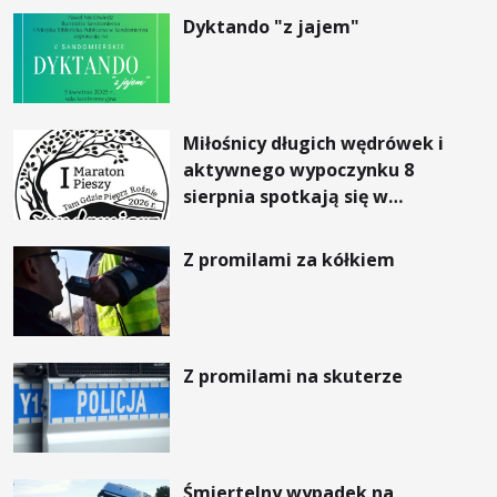
Dyktando "z jajem"
Miłośnicy długich wędrówek i
aktywnego wypoczynku 8
sierpnia spotkają się w
Sandomierzu na I Maratonie
Pieszym „Tam Gdzie Pieprz
Z promilami za kółkiem
Rośnie”
Z promilami na skuterze
Śmiertelny wypadek na