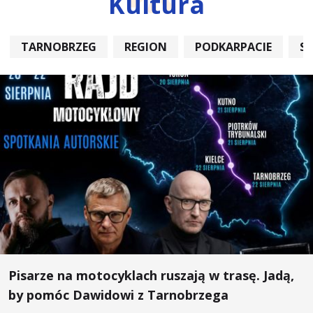
Kultura
TARNOBRZEG
REGION
PODKARPACIE
S
Pisarze na motocyklach ruszają w trasę. Jadą,
by pomóc Dawidowi z Tarnobrzega