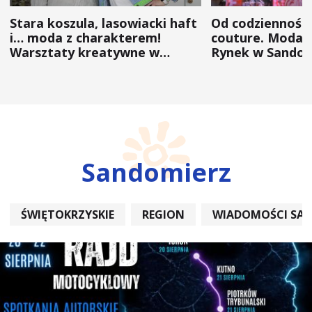
Stara koszula, lasowiacki haft
Od codzienności
i… moda z charakterem!
couture. Moda 
Warsztaty kreatywne w
Rynek w Sandom
ramach NFW
(ZDJĘCIA)
Sandomierz
ŚWIĘTOKRZYSKIE
REGION
WIADOMOŚCI SA