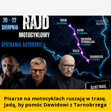
Pisarze na motocyklach ruszają w trasę.
Jadą, by pomóc Dawidowi z Tarnobrzega