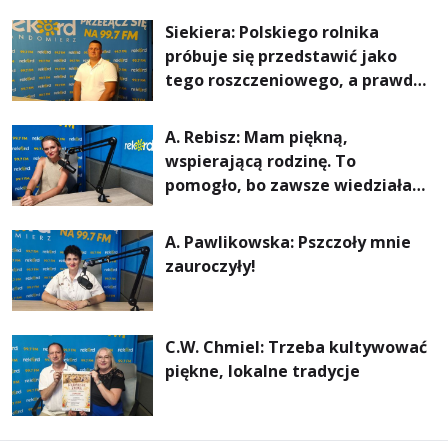
rachunki za energię, lepszy
Siekiera: Polskiego rolnika
komfort życia i... czystsze
próbuje się przedstawić jako
powietrze
tego roszczeniowego, a prawda
jest zupełnie inna
A. Rebisz: Mam piękną,
wspierającą rodzinę. To
pomogło, bo zawsze wiedziałam,
że mogę. Rodzina jest
najważniejsza
A. Pawlikowska: Pszczoły mnie
zauroczyły!
C.W. Chmiel: Trzeba kultywować
piękne, lokalne tradycje