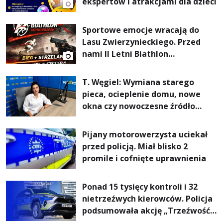
ekspertów i atrakcjami dla dzieci
Sportowe emocje wracają do
Lasu Zwierzynieckiego. Przed
nami II Letni Biathlon
Tarnobrzeski
T. Węgiel: Wymiana starego
pieca, ocieplenie domu, nowe
okna czy nowoczesne źródło
ogrzewania – to mniejsze
rachunki za energię, lepszy
Pijany motorowerzysta uciekał
komfort życia i... czystsze
przed policją. Miał blisko 2
powietrze
promile i cofnięte uprawnienia
Ponad 15 tysięcy kontroli i 32
nietrzeźwych kierowców. Policja
podsumowała akcję „Trzeźwość”
na Podkarpaciu