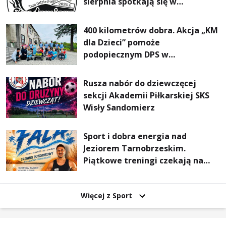
sierpnia spotkają się w
Sandomierzu na I Maratonie
Pieszym „Tam Gdzie Pieprz
400 kilometrów dobra. Akcja „KM
Rośnie”
dla Dzieci” pomoże
podopiecznym DPS w
Mokrzyszowie
Rusza nabór do dziewczęcej
sekcji Akademii Piłkarskiej SKS
Wisły Sandomierz
Sport i dobra energia nad
Jeziorem Tarnobrzeskim.
Piątkowe treningi czekają na
uczestników
Więcej z Sport