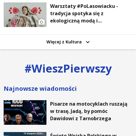
Warsztaty #PoLasowiacku -
tradycja spotyka się z
ekologiczną modą i
nowoczesnym designem!
Więcej z Kultura
#
WieszPierwszy
Najnowsze wiadomości
Pisarze na motocyklach ruszają
w trasę. Jadą, by pomóc
Dawidowi z Tarnobrzega
Święto Wojska Polskiego w