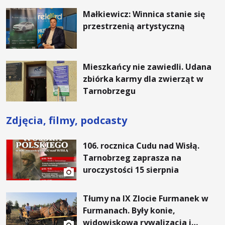
Małkiewicz: Winnica stanie się
przestrzenią artystyczną
Mieszkańcy nie zawiedli. Udana
zbiórka karmy dla zwierząt w
Tarnobrzegu
Zdjęcia, filmy, podcasty
106. rocznica Cudu nad Wisłą.
Tarnobrzeg zaprasza na
uroczystości 15 sierpnia
Tłumy na IX Zlocie Furmanek w
Furmanach. Były konie,
widowiskowa rywalizacja i