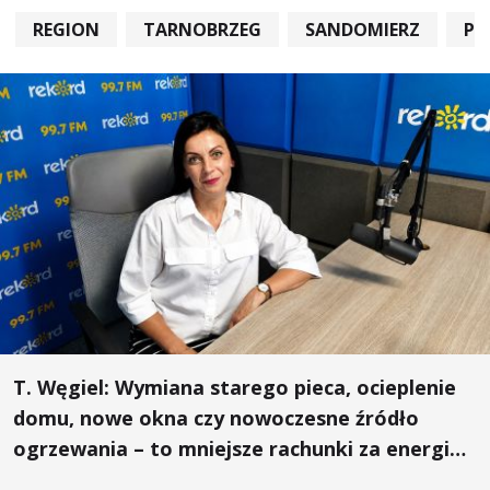
REGION
TARNOBRZEG
SANDOMIERZ
PO
T. Węgiel: Wymiana starego pieca, ocieplenie
domu, nowe okna czy nowoczesne źródło
ogrzewania – to mniejsze rachunki za energię,
lepszy komfort życia i... czystsze powietrze