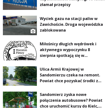
złamał przepisy
Wyciek gazu na stacji paliw w
Zawichoście. Droga wojewódzka
zablokowana
Miłośnicy długich wędrówek i
aktywnego wypoczynku 8
sierpnia spotkają się w
Sandomierzu na I Maratonie
Pieszym „Tam Gdzie Pieprz
Ulica Armii Krajowej w
Rośnie”
Sandomierzu czeka na remont.
Powiat chce pozyskać środki z
Rządowego Funduszu Rozwoju
Dróg
Sandomierz zyska nowe
połączenia autobusowe? Powiat
chce uruchomić kursy do Kielc,