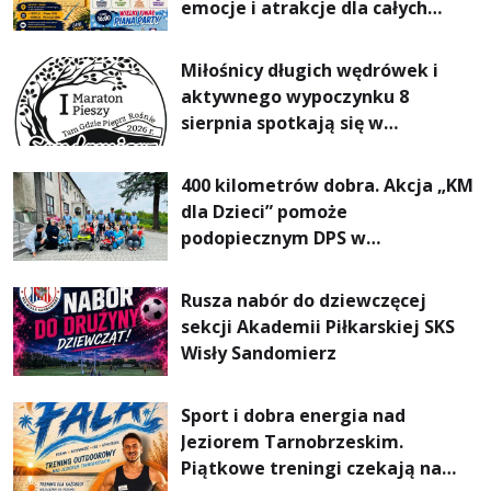
emocje i atrakcje dla całych
rodzin
Miłośnicy długich wędrówek i
aktywnego wypoczynku 8
sierpnia spotkają się w
Sandomierzu na I Maratonie
Pieszym „Tam Gdzie Pieprz
400 kilometrów dobra. Akcja „KM
Rośnie”
dla Dzieci” pomoże
podopiecznym DPS w
Mokrzyszowie
Rusza nabór do dziewczęcej
sekcji Akademii Piłkarskiej SKS
Wisły Sandomierz
Sport i dobra energia nad
Jeziorem Tarnobrzeskim.
Piątkowe treningi czekają na