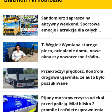
Sandomierz zaprasza na
aktywny weekend. Sportowe
emocje i atrakcje dla całych
rodzin
T. Węgiel: Wymiana starego
pieca, ocieplenie domu, nowe
okna czy nowoczesne źródło
ogrzewania – to mniejsze
rachunki za energię, lepszy
Przekroczył prędkość. Kontrola
komfort życia i... czystsze
drogowa ujawniła, że auto było
powietrze
poszukiwane
Pijany motorowerzysta uciekał
przed policją. Miał blisko 2
promile i cofnięte uprawnienia