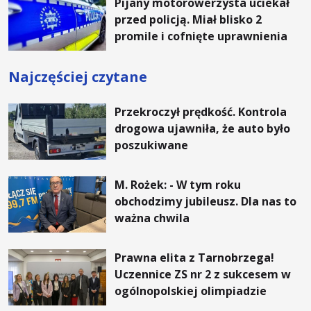
Pijany motorowerzysta uciekał
przed policją. Miał blisko 2
promile i cofnięte uprawnienia
Najczęściej czytane
Przekroczył prędkość. Kontrola
drogowa ujawniła, że auto było
poszukiwane
M. Rożek: - W tym roku
obchodzimy jubileusz. Dla nas to
ważna chwila
Prawna elita z Tarnobrzega!
Uczennice ZS nr 2 z sukcesem w
ogólnopolskiej olimpiadzie