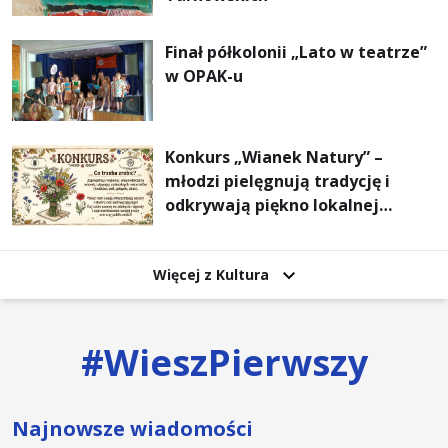
Finał półkolonii „Lato w teatrze”
w OPAK-u
Konkurs „Wianek Natury” –
młodzi pielęgnują tradycję i
odkrywają piękno lokalnej
przyrody
Więcej z Kultura
#
WieszPierwszy
Najnowsze wiadomości