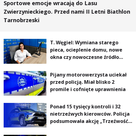
Sportowe emocje wracają do Lasu
Zwierzynieckiego. Przed nami II Letni Biathlon
Tarnobrzeski
T. Węgiel: Wymiana starego
pieca, ocieplenie domu, nowe
okna czy nowoczesne źródło
ogrzewania – to mniejsze
rachunki za energię, lepszy
Pijany motorowerzysta uciekał
komfort życia i... czystsze
przed policją. Miał blisko 2
powietrze
promile i cofnięte uprawnienia
Ponad 15 tysięcy kontroli i 32
nietrzeźwych kierowców. Policja
podsumowała akcję „Trzeźwość”
na Podkarpaciu