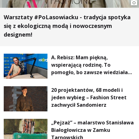
Warsztaty #PoLasowiacku - tradycja spotyka
się z ekologiczną modą i nowoczesnym
designem!
A. Rebisz: Mam piękną,
wspierającą rodzinę. To
pomogło, bo zawsze wiedziałam,
że mogę. Rodzina jest
najważniejsza
20 projektantów, 68 modeli i
jeden wybieg – Fashion Street
zachwycił Sandomierz
„Pejzaż” – malarstwo Stanisława
Białogłowicza w Zamku
Tarnowskich