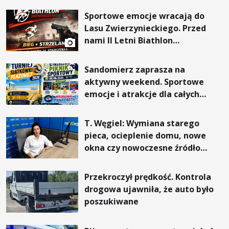
Sportowe emocje wracają do
Lasu Zwierzynieckiego. Przed
nami II Letni Biathlon
Tarnobrzeski
Sandomierz zaprasza na
aktywny weekend. Sportowe
emocje i atrakcje dla całych
rodzin
T. Węgiel: Wymiana starego
pieca, ocieplenie domu, nowe
okna czy nowoczesne źródło
ogrzewania – to mniejsze
rachunki za energię, lepszy
Przekroczył prędkość. Kontrola
komfort życia i... czystsze
drogowa ujawniła, że auto było
powietrze
poszukiwane