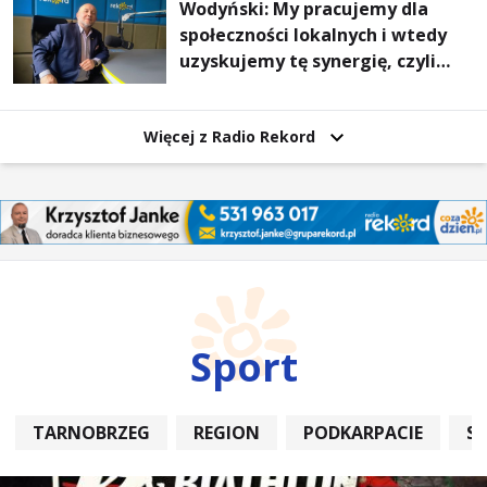
Wodyński: My pracujemy dla
społeczności lokalnych i wtedy
uzyskujemy tę synergię, czyli
wzajemnie się wspieramy
Więcej z Radio Rekord
Sport
TARNOBRZEG
REGION
PODKARPACIE
S