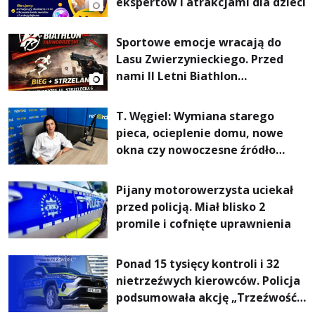
ekspertów i atrakcjami dla dzieci
Sportowe emocje wracają do
Lasu Zwierzynieckiego. Przed
nami II Letni Biathlon
Tarnobrzeski
T. Węgiel: Wymiana starego
pieca, ocieplenie domu, nowe
okna czy nowoczesne źródło
ogrzewania – to mniejsze
rachunki za energię, lepszy
Pijany motorowerzysta uciekał
komfort życia i... czystsze
przed policją. Miał blisko 2
powietrze
promile i cofnięte uprawnienia
Ponad 15 tysięcy kontroli i 32
nietrzeźwych kierowców. Policja
podsumowała akcję „Trzeźwość”
na Podkarpaciu