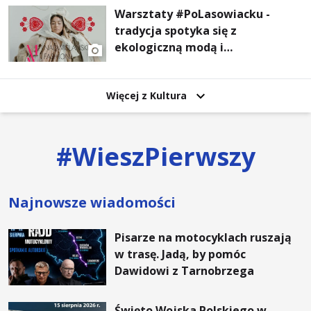
Warsztaty #PoLasowiacku -
tradycja spotyka się z
ekologiczną modą i
nowoczesnym designem!
Więcej z Kultura
#
WieszPierwszy
Najnowsze wiadomości
Pisarze na motocyklach ruszają
w trasę. Jadą, by pomóc
Dawidowi z Tarnobrzega
Święto Wojska Polskiego w