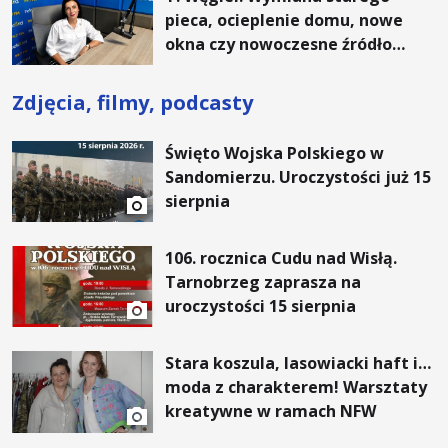
pieca, ocieplenie domu, nowe
okna czy nowoczesne źródło
ogrzewania – to mniejsze
rachunki za energię, lepszy
Zdjęcia, filmy, podcasty
komfort życia i... czystsze
powietrze
Święto Wojska Polskiego w
Sandomierzu. Uroczystości już 15
sierpnia
106. rocznica Cudu nad Wisłą.
Tarnobrzeg zaprasza na
uroczystości 15 sierpnia
Stara koszula, lasowiacki haft i…
moda z charakterem! Warsztaty
kreatywne w ramach NFW