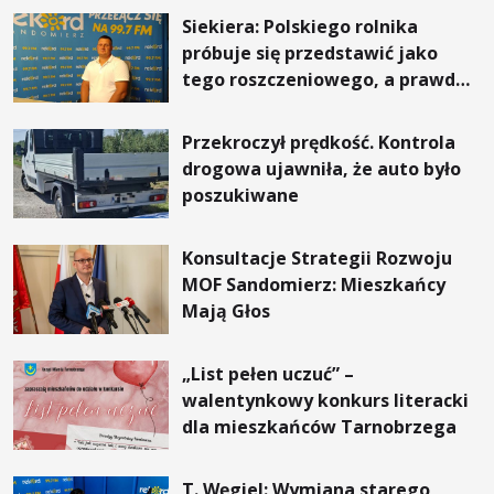
Siekiera: Polskiego rolnika
próbuje się przedstawić jako
tego roszczeniowego, a prawda
jest zupełnie inna
Przekroczył prędkość. Kontrola
drogowa ujawniła, że auto było
poszukiwane
Konsultacje Strategii Rozwoju
MOF Sandomierz: Mieszkańcy
Mają Głos
„List pełen uczuć” –
walentynkowy konkurs literacki
dla mieszkańców Tarnobrzega
T. Węgiel: Wymiana starego