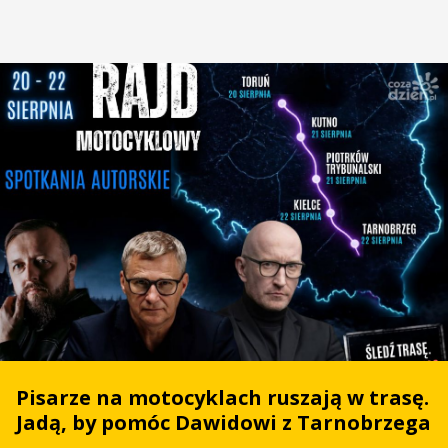
Pisarze na motocyklach ruszają w trasę.
Jadą, by pomóc Dawidowi z Tarnobrzega