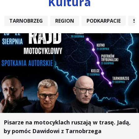
Kultura
TARNOBRZEG
REGION
PODKARPACIE
S
Pisarze na motocyklach ruszają w trasę. Jadą,
by pomóc Dawidowi z Tarnobrzega