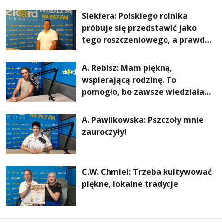
rachunki za energię, lepszy
Siekiera: Polskiego rolnika
komfort życia i... czystsze
próbuje się przedstawić jako
powietrze
tego roszczeniowego, a prawda
jest zupełnie inna
A. Rebisz: Mam piękną,
wspierającą rodzinę. To
pomogło, bo zawsze wiedziałam,
że mogę. Rodzina jest
najważniejsza
A. Pawlikowska: Pszczoły mnie
zauroczyły!
C.W. Chmiel: Trzeba kultywować
piękne, lokalne tradycje