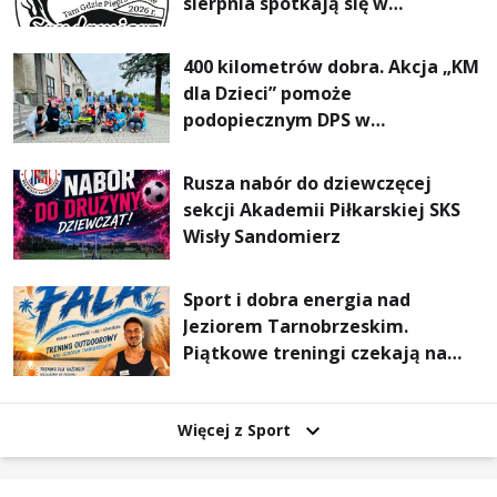
sierpnia spotkają się w
Sandomierzu na I Maratonie
Pieszym „Tam Gdzie Pieprz
400 kilometrów dobra. Akcja „KM
Rośnie”
dla Dzieci” pomoże
podopiecznym DPS w
Mokrzyszowie
Rusza nabór do dziewczęcej
sekcji Akademii Piłkarskiej SKS
Wisły Sandomierz
Sport i dobra energia nad
Jeziorem Tarnobrzeskim.
Piątkowe treningi czekają na
uczestników
Więcej z Sport