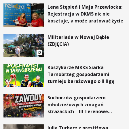
Lena Stępień i Maja Przewłocka:
Rejestracja w DKMS nic nie
kosztuje, a może uratować życie
Militariada w Nowej Dębie
(ZDJĘCIA)
Koszykarze MKKS Siarka
Tarnobrzeg gospodarzami
turnieju barażowego o II ligę
Suchorzów gospodarzem
młodzieżowych zmagań
strażackich – III Terenowe
Zawody już we wrześniu
Julia Turbacz z prestiżową