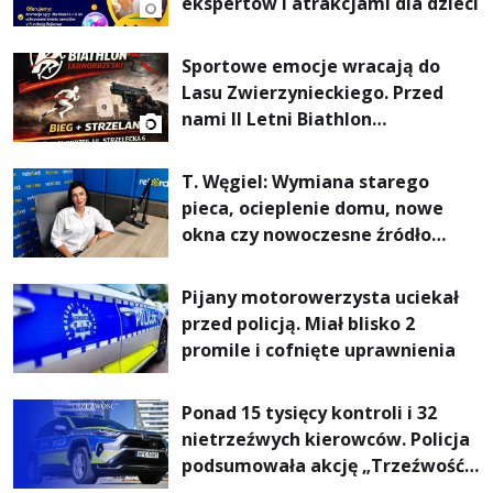
ekspertów i atrakcjami dla dzieci
Sportowe emocje wracają do
Lasu Zwierzynieckiego. Przed
nami II Letni Biathlon
Tarnobrzeski
T. Węgiel: Wymiana starego
pieca, ocieplenie domu, nowe
okna czy nowoczesne źródło
ogrzewania – to mniejsze
rachunki za energię, lepszy
Pijany motorowerzysta uciekał
komfort życia i... czystsze
przed policją. Miał blisko 2
powietrze
promile i cofnięte uprawnienia
Ponad 15 tysięcy kontroli i 32
nietrzeźwych kierowców. Policja
podsumowała akcję „Trzeźwość”
na Podkarpaciu