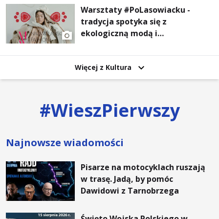
Warsztaty #PoLasowiacku -
tradycja spotyka się z
ekologiczną modą i
nowoczesnym designem!
Więcej z Kultura
#
WieszPierwszy
Najnowsze wiadomości
Pisarze na motocyklach ruszają
w trasę. Jadą, by pomóc
Dawidowi z Tarnobrzega
Święto Wojska Polskiego w