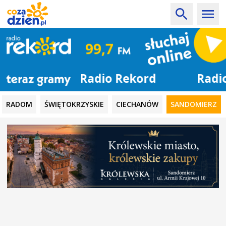
Radio Rekord
RADOM
ŚWIĘTOKRZYSKIE
CIECHANÓW
SANDOMIERZ