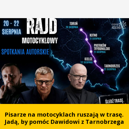
Pisarze na motocyklach ruszają w trasę.
Jadą, by pomóc Dawidowi z Tarnobrzega