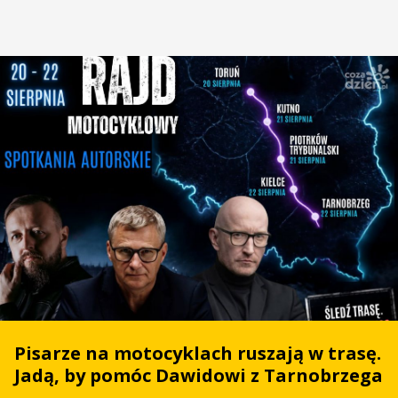
Pisarze na motocyklach ruszają w trasę.
Jadą, by pomóc Dawidowi z Tarnobrzega