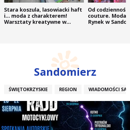
Stara koszula, lasowiacki haft
Od codzienności
i… moda z charakterem!
couture. Moda 
Warsztaty kreatywne w
Rynek w Sandom
ramach NFW
(ZDJĘCIA)
Sandomierz
ŚWIĘTOKRZYSKIE
REGION
WIADOMOŚCI SA