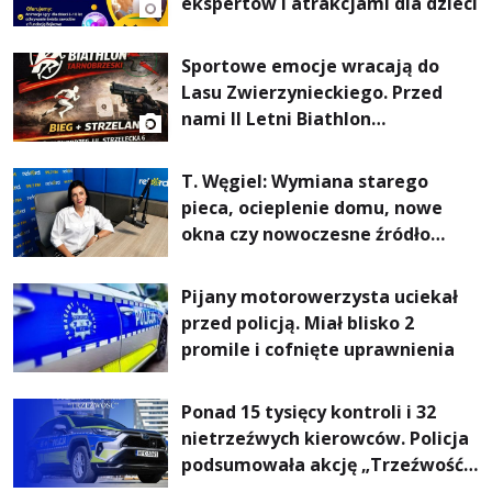
ekspertów i atrakcjami dla dzieci
Sportowe emocje wracają do
Lasu Zwierzynieckiego. Przed
nami II Letni Biathlon
Tarnobrzeski
T. Węgiel: Wymiana starego
pieca, ocieplenie domu, nowe
okna czy nowoczesne źródło
ogrzewania – to mniejsze
rachunki za energię, lepszy
Pijany motorowerzysta uciekał
komfort życia i... czystsze
przed policją. Miał blisko 2
powietrze
promile i cofnięte uprawnienia
Ponad 15 tysięcy kontroli i 32
nietrzeźwych kierowców. Policja
podsumowała akcję „Trzeźwość”
na Podkarpaciu