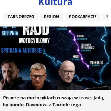
Kultura
TARNOBRZEG
REGION
PODKARPACIE
S
Pisarze na motocyklach ruszają w trasę. Jadą,
by pomóc Dawidowi z Tarnobrzega