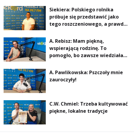
rachunki za energię, lepszy
Siekiera: Polskiego rolnika
komfort życia i... czystsze
próbuje się przedstawić jako
powietrze
tego roszczeniowego, a prawda
jest zupełnie inna
A. Rebisz: Mam piękną,
wspierającą rodzinę. To
pomogło, bo zawsze wiedziałam,
że mogę. Rodzina jest
najważniejsza
A. Pawlikowska: Pszczoły mnie
zauroczyły!
C.W. Chmiel: Trzeba kultywować
piękne, lokalne tradycje