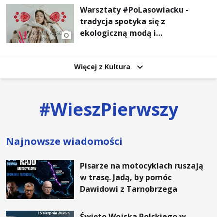
Warsztaty #PoLasowiacku -
tradycja spotyka się z
ekologiczną modą i
nowoczesnym designem!
Więcej z Kultura
#
WieszPierwszy
Najnowsze wiadomości
Pisarze na motocyklach ruszają
w trasę. Jadą, by pomóc
Dawidowi z Tarnobrzega
Święto Wojska Polskiego w