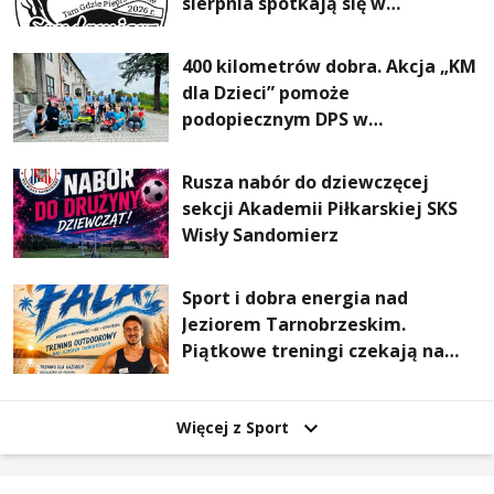
sierpnia spotkają się w
Sandomierzu na I Maratonie
Pieszym „Tam Gdzie Pieprz
400 kilometrów dobra. Akcja „KM
Rośnie”
dla Dzieci” pomoże
podopiecznym DPS w
Mokrzyszowie
Rusza nabór do dziewczęcej
sekcji Akademii Piłkarskiej SKS
Wisły Sandomierz
Sport i dobra energia nad
Jeziorem Tarnobrzeskim.
Piątkowe treningi czekają na
uczestników
Więcej z Sport