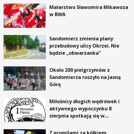
Malarstwo Sławomira Mikawoza
w BWA
Sandomierz zmienia plany
przebudowy ulicy Okrzei. Nie
będzie „obwarzanka”
Około 200 pielgrzymów z
Sandomierza ruszyło na Jasną
Górę
Miłośnicy długich wędrówek i
aktywnego wypoczynku 8
sierpnia spotkają się w
Sandomierzu na I Maratonie
Pieszym „Tam Gdzie Pieprz
Z promilami za kółkiem