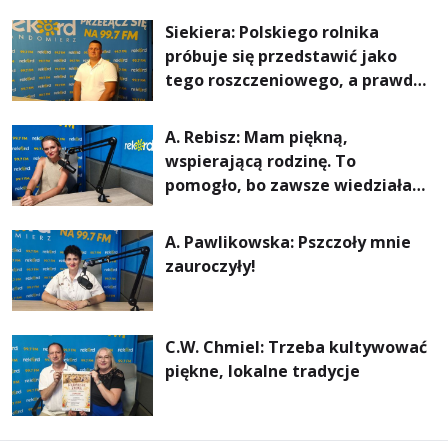
rachunki za energię, lepszy
Siekiera: Polskiego rolnika
komfort życia i... czystsze
próbuje się przedstawić jako
powietrze
tego roszczeniowego, a prawda
jest zupełnie inna
A. Rebisz: Mam piękną,
wspierającą rodzinę. To
pomogło, bo zawsze wiedziałam,
że mogę. Rodzina jest
najważniejsza
A. Pawlikowska: Pszczoły mnie
zauroczyły!
C.W. Chmiel: Trzeba kultywować
piękne, lokalne tradycje