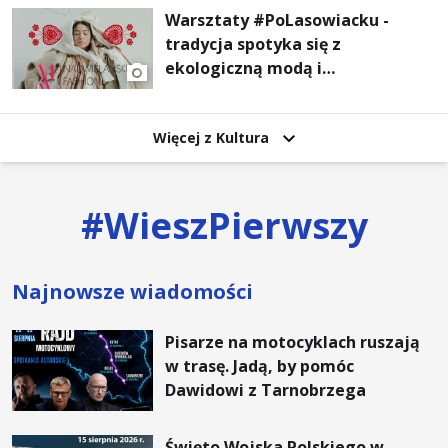
Warsztaty #PoLasowiacku -
tradycja spotyka się z
ekologiczną modą i
nowoczesnym designem!
Więcej z Kultura
#
WieszPierwszy
Najnowsze wiadomości
Pisarze na motocyklach ruszają
w trasę. Jadą, by pomóc
Dawidowi z Tarnobrzega
Święto Wojska Polskiego w