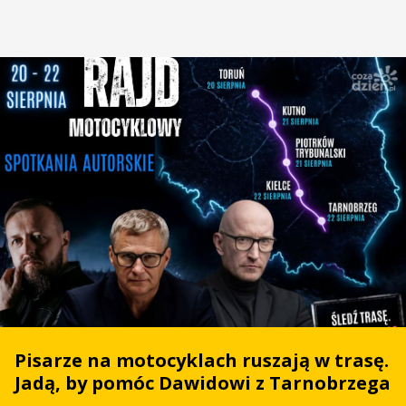
Pisarze na motocyklach ruszają w trasę.
Jadą, by pomóc Dawidowi z Tarnobrzega