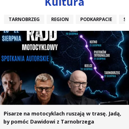
Kultura
TARNOBRZEG
REGION
PODKARPACIE
S
Pisarze na motocyklach ruszają w trasę. Jadą,
by pomóc Dawidowi z Tarnobrzega