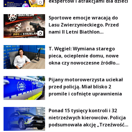
ekspertów i atrakcjami dla dzieci
Sportowe emocje wracają do
Lasu Zwierzynieckiego. Przed
nami II Letni Biathlon
Tarnobrzeski
T. Węgiel: Wymiana starego
pieca, ocieplenie domu, nowe
okna czy nowoczesne źródło
ogrzewania – to mniejsze
rachunki za energię, lepszy
Pijany motorowerzysta uciekał
komfort życia i... czystsze
przed policją. Miał blisko 2
powietrze
promile i cofnięte uprawnienia
Ponad 15 tysięcy kontroli i 32
nietrzeźwych kierowców. Policja
podsumowała akcję „Trzeźwość”
na Podkarpaciu