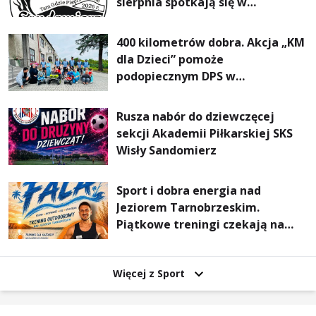
sierpnia spotkają się w
Sandomierzu na I Maratonie
Pieszym „Tam Gdzie Pieprz
400 kilometrów dobra. Akcja „KM
Rośnie”
dla Dzieci” pomoże
podopiecznym DPS w
Mokrzyszowie
Rusza nabór do dziewczęcej
sekcji Akademii Piłkarskiej SKS
Wisły Sandomierz
Sport i dobra energia nad
Jeziorem Tarnobrzeskim.
Piątkowe treningi czekają na
uczestników
Więcej z Sport