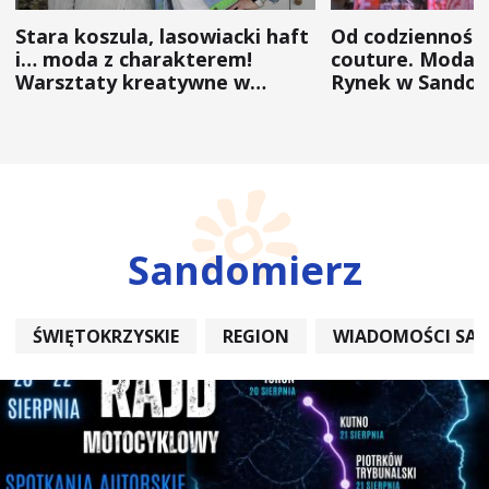
Stara koszula, lasowiacki haft
Od codzienności
i… moda z charakterem!
couture. Moda 
Warsztaty kreatywne w
Rynek w Sandom
ramach NFW
(ZDJĘCIA)
Sandomierz
ŚWIĘTOKRZYSKIE
REGION
WIADOMOŚCI SA