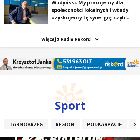
Wodyński: My pracujemy dla
społeczności lokalnych i wtedy
uzyskujemy tę synergię, czyli
wzajemnie się wspieramy
Więcej z Radio Rekord
Sport
TARNOBRZEG
REGION
PODKARPACIE
S