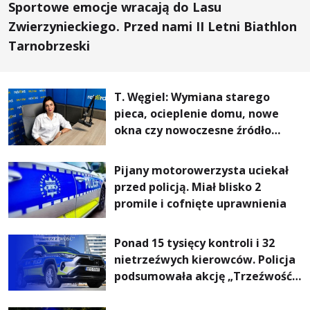
Sportowe emocje wracają do Lasu
Zwierzynieckiego. Przed nami II Letni Biathlon
Tarnobrzeski
T. Węgiel: Wymiana starego
pieca, ocieplenie domu, nowe
okna czy nowoczesne źródło
ogrzewania – to mniejsze
rachunki za energię, lepszy
Pijany motorowerzysta uciekał
komfort życia i... czystsze
przed policją. Miał blisko 2
powietrze
promile i cofnięte uprawnienia
Ponad 15 tysięcy kontroli i 32
nietrzeźwych kierowców. Policja
podsumowała akcję „Trzeźwość”
na Podkarpaciu