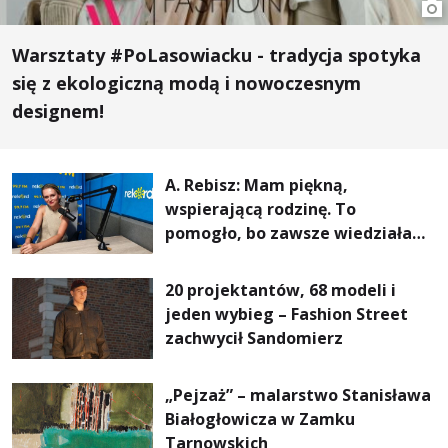
Warsztaty #PoLasowiacku - tradycja spotyka
się z ekologiczną modą i nowoczesnym
designem!
A. Rebisz: Mam piękną,
wspierającą rodzinę. To
pomogło, bo zawsze wiedziałam,
że mogę. Rodzina jest
najważniejsza
20 projektantów, 68 modeli i
jeden wybieg – Fashion Street
zachwycił Sandomierz
„Pejzaż” – malarstwo Stanisława
Białogłowicza w Zamku
Tarnowskich