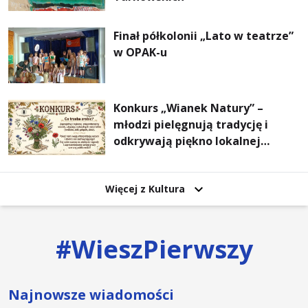
Finał półkolonii „Lato w teatrze”
w OPAK-u
Konkurs „Wianek Natury” –
młodzi pielęgnują tradycję i
odkrywają piękno lokalnej
przyrody
Więcej z Kultura
#
WieszPierwszy
Najnowsze wiadomości