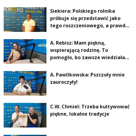
Siekiera: Polskiego rolnika
próbuje się przedstawić jako
tego roszczeniowego, a prawda
jest zupełnie inna
A. Rebisz: Mam piękną,
wspierającą rodzinę. To
pomogło, bo zawsze wiedziałam,
że mogę. Rodzina jest
najważniejsza
A. Pawlikowska: Pszczoły mnie
zauroczyły!
C.W. Chmiel: Trzeba kultywować
piękne, lokalne tradycje