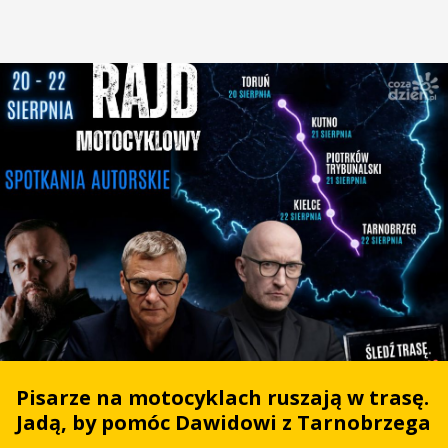
Pisarze na motocyklach ruszają w trasę.
Jadą, by pomóc Dawidowi z Tarnobrzega