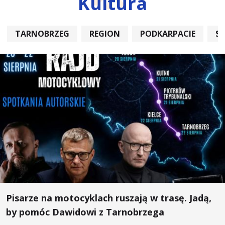
Kultura
TARNOBRZEG
REGION
PODKARPACIE
S
Pisarze na motocyklach ruszają w trasę. Jadą,
by pomóc Dawidowi z Tarnobrzega