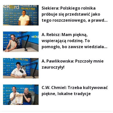
rachunki za energię, lepszy
Siekiera: Polskiego rolnika
komfort życia i... czystsze
próbuje się przedstawić jako
powietrze
tego roszczeniowego, a prawda
jest zupełnie inna
A. Rebisz: Mam piękną,
wspierającą rodzinę. To
pomogło, bo zawsze wiedziałam,
że mogę. Rodzina jest
najważniejsza
A. Pawlikowska: Pszczoły mnie
zauroczyły!
C.W. Chmiel: Trzeba kultywować
piękne, lokalne tradycje