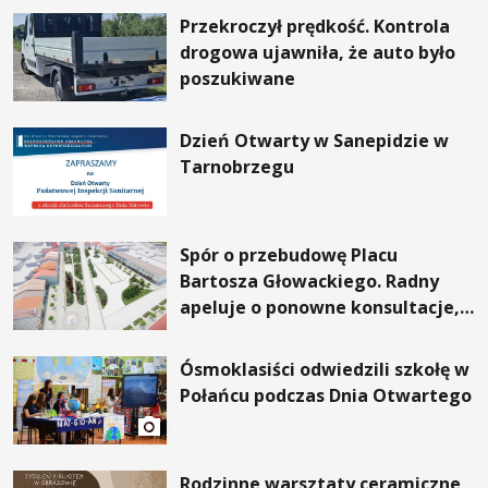
Przekroczył prędkość. Kontrola
drogowa ujawniła, że auto było
poszukiwane
Dzień Otwarty w Sanepidzie w
Tarnobrzegu
Spór o przebudowę Placu
Bartosza Głowackiego. Radny
apeluje o ponowne konsultacje,
prezydent odpowiada
Ósmoklasiści odwiedzili szkołę w
Połańcu podczas Dnia Otwartego
Rodzinne warsztaty ceramiczne