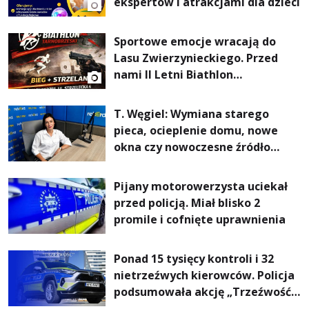
ekspertów i atrakcjami dla dzieci
Sportowe emocje wracają do
Lasu Zwierzynieckiego. Przed
nami II Letni Biathlon
Tarnobrzeski
T. Węgiel: Wymiana starego
pieca, ocieplenie domu, nowe
okna czy nowoczesne źródło
ogrzewania – to mniejsze
rachunki za energię, lepszy
Pijany motorowerzysta uciekał
komfort życia i... czystsze
przed policją. Miał blisko 2
powietrze
promile i cofnięte uprawnienia
Ponad 15 tysięcy kontroli i 32
nietrzeźwych kierowców. Policja
podsumowała akcję „Trzeźwość”
na Podkarpaciu