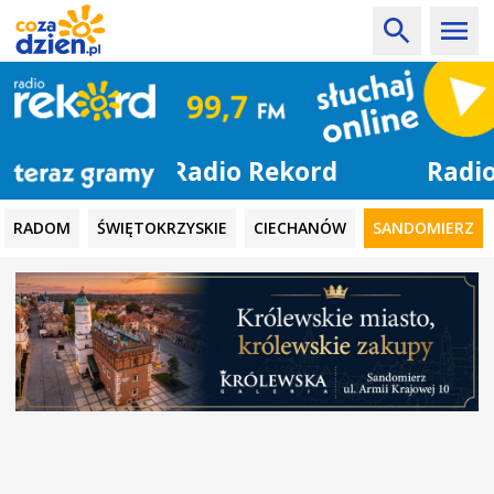
Radio Rekord
RADOM
ŚWIĘTOKRZYSKIE
CIECHANÓW
SANDOMIERZ