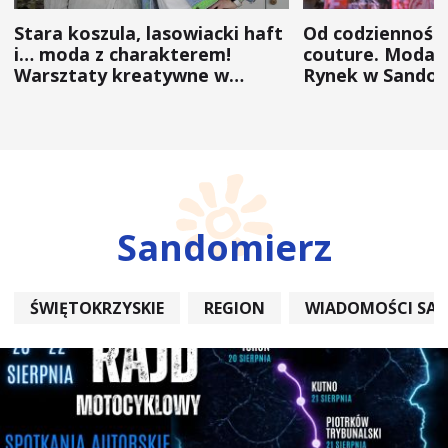
Stara koszula, lasowiacki haft
Od codzienności
i… moda z charakterem!
couture. Moda 
Warsztaty kreatywne w
Rynek w Sandom
ramach NFW
(ZDJĘCIA)
Sandomierz
ŚWIĘTOKRZYSKIE
REGION
WIADOMOŚCI SA