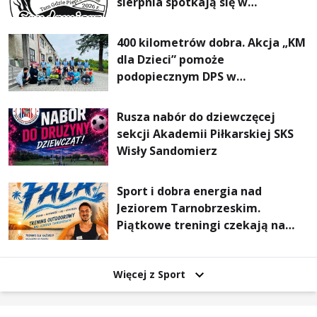
sierpnia spotkają się w
Sandomierzu na I Maratonie
Pieszym „Tam Gdzie Pieprz
400 kilometrów dobra. Akcja „KM
Rośnie”
dla Dzieci” pomoże
podopiecznym DPS w
Mokrzyszowie
Rusza nabór do dziewczęcej
sekcji Akademii Piłkarskiej SKS
Wisły Sandomierz
Sport i dobra energia nad
Jeziorem Tarnobrzeskim.
Piątkowe treningi czekają na
uczestników
Więcej z Sport