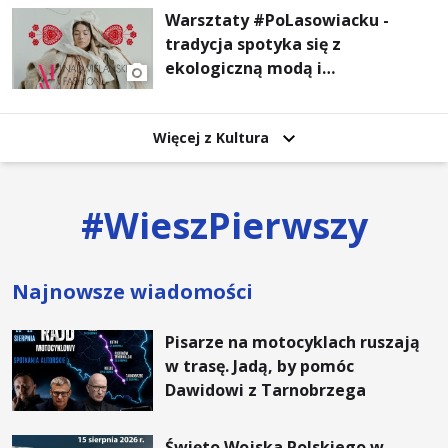
Warsztaty #PoLasowiacku -
tradycja spotyka się z
ekologiczną modą i
nowoczesnym designem!
Więcej z Kultura
#
WieszPierwszy
Najnowsze wiadomości
Pisarze na motocyklach ruszają
w trasę. Jadą, by pomóc
Dawidowi z Tarnobrzega
Święto Wojska Polskiego w