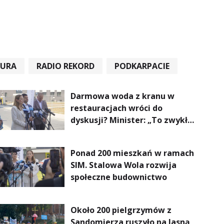
TURA
RADIO REKORD
PODKARPACIE
Darmowa woda z kranu w
restauracjach wróci do
dyskusji? Minister: „To zwykła
normalność”
Ponad 200 mieszkań w ramach
SIM. Stalowa Wola rozwija
społeczne budownictwo
Około 200 pielgrzymów z
Sandomierza ruszyło na Jasną