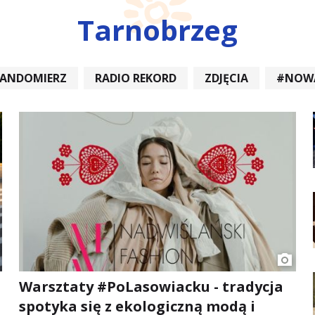
Tarnobrzeg
SANDOMIERZ
RADIO REKORD
ZDJĘCIA
#NOW
DIOREKORD #OPATÓW #RADIORE
#NOWA DĘBA
Warsztaty #PoLasowiacku - tradycja
spotyka się z ekologiczną modą i