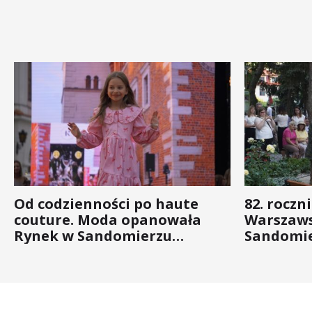
Od codzienności po haute
82. roczn
couture. Moda opanowała
Warszaws
Rynek w Sandomierzu
Sandomie
(ZDJĘCIA)