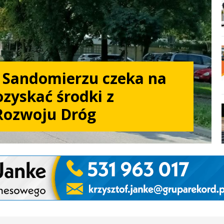
w Sandomierzu czeka na
zyskać środki z
Rozwoju Dróg