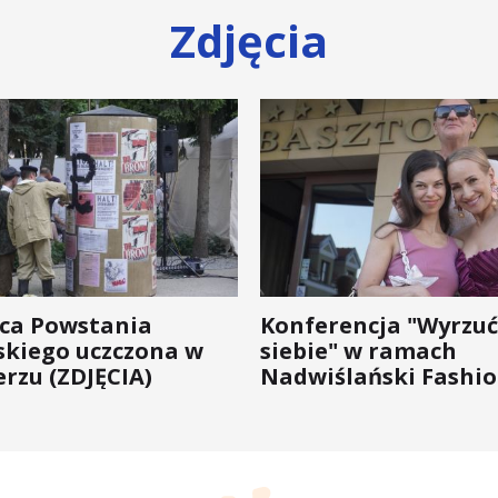
Zdjęcia
ica Powstania
Konferencja "Wyrzuć
kiego uczczona w
siebie" w ramach
rzu (ZDJĘCIA)
Nadwiślański Fashio
bo moda na zdrowie 
wychodzi z... mody!