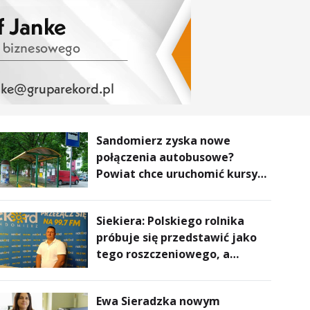
Sandomierz zyska nowe
połączenia autobusowe?
Powiat chce uruchomić kursy
do Kielc, Stalowej Woli i
Annopola
Siekiera: Polskiego rolnika
próbuje się przedstawić jako
tego roszczeniowego, a
prawda jest zupełnie inna
Ewa Sieradzka nowym