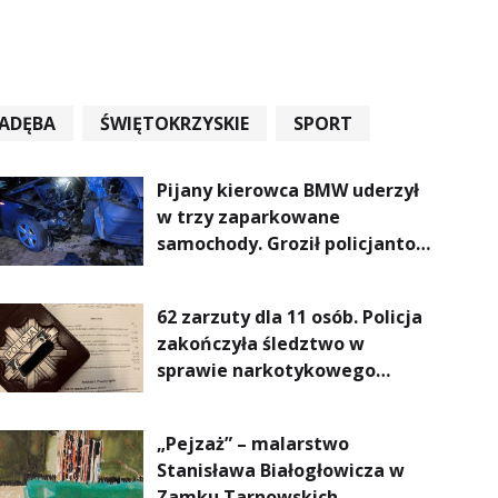
ADĘBA
ŚWIĘTOKRZYSKIE
SPORT
Pijany kierowca BMW uderzył
w trzy zaparkowane
samochody. Groził policjantom
podczas interwencji
62 zarzuty dla 11 osób. Policja
zakończyła śledztwo w
sprawie narkotykowego
procederu na Podkarpaciu
„Pejzaż” – malarstwo
Stanisława Białogłowicza w
Zamku Tarnowskich