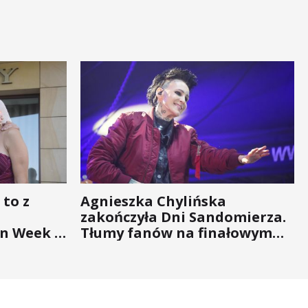
 to z
Agnieszka Chylińska
zakończyła Dni Sandomierza.
n Week -
Tłumy fanów na finałowym
nigdy nie
koncercie (ZDJĘCIA)