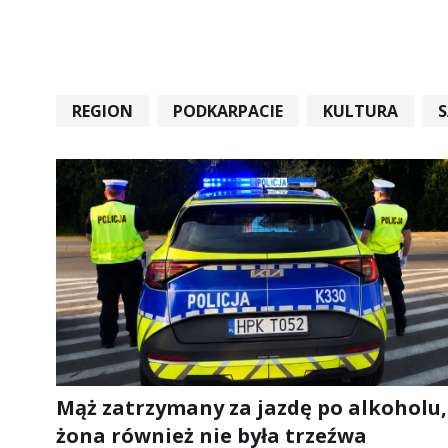
REGION
PODKARPACIE
KULTURA
#STARACHOWICE #REKORD #SANDOMIERZ #RA
Mąż zatrzymany za jazdę po alkoholu,
żona również nie była trzeźwa