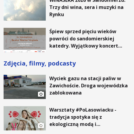
WINASERA 2026 w Sandomierzu.
Trzy dni wina, sera i muzyki na
Rynku
Śpiew sprzed pięciu wieków
powróci do sandomierskiej
katedry. Wyjątkowy koncert
gregoriański
Zdjęcia, filmy, podcasty
Wyciek gazu na stacji paliw w
Zawichoście. Droga wojewódzka
zablokowana
Warsztaty #PoLasowiacku -
tradycja spotyka się z
ekologiczną modą i
nowoczesnym designem!