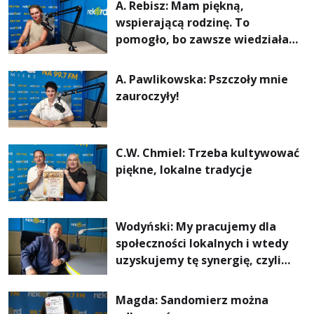
A. Rebisz: Mam piękną,
wspierającą rodzinę. To
pomogło, bo zawsze wiedziałam,
że mogę. Rodzina jest
najważniejsza
A. Pawlikowska: Pszczoły mnie
zauroczyły!
C.W. Chmiel: Trzeba kultywować
piękne, lokalne tradycje
Wodyński: My pracujemy dla
społeczności lokalnych i wtedy
uzyskujemy tę synergię, czyli
wzajemnie się wspieramy
Magda: Sandomierz można