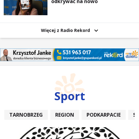
odkrywać na nowo
Więcej z Radio Rekord
Sport
TARNOBRZEG
REGION
PODKARPACIE
S