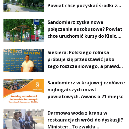
Powiat chce pozyskać środki z
Rządowego Funduszu Rozwoju
Dróg
Sandomierz zyska nowe
połączenia autobusowe? Powiat
chce uruchomić kursy do Kielc,
Stalowej Woli i Annopola
Siekiera: Polskiego rolnika
próbuje się przedstawić jako
tego roszczeniowego, a prawda
jest zupełnie inna
Sandomierz w krajowej czołówce
najbogatszych miast
powiatowych. Awans o 21 miejsc
Darmowa woda z kranu w
restauracjach wróci do dyskusji?
Minister: „To zwykła