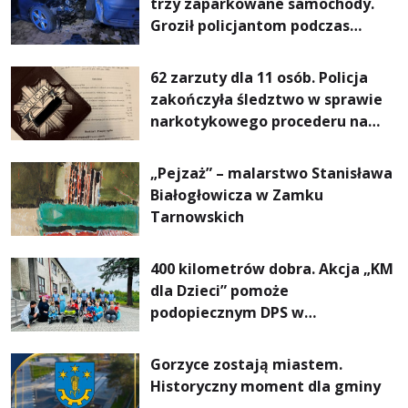
trzy zaparkowane samochody.
Groził policjantom podczas
interwencji
62 zarzuty dla 11 osób. Policja
zakończyła śledztwo w sprawie
narkotykowego procederu na
Podkarpaciu
„Pejzaż” – malarstwo Stanisława
Białogłowicza w Zamku
Tarnowskich
400 kilometrów dobra. Akcja „KM
dla Dzieci” pomoże
podopiecznym DPS w
Mokrzyszowie
Gorzyce zostają miastem.
Historyczny moment dla gminy