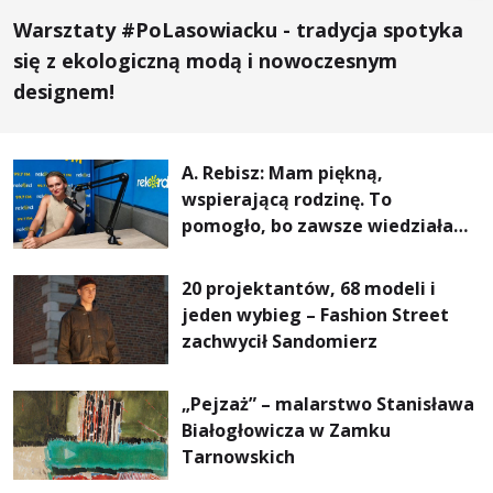
Warsztaty #PoLasowiacku - tradycja spotyka
się z ekologiczną modą i nowoczesnym
designem!
A. Rebisz: Mam piękną,
wspierającą rodzinę. To
pomogło, bo zawsze wiedziałam,
że mogę. Rodzina jest
najważniejsza
20 projektantów, 68 modeli i
jeden wybieg – Fashion Street
zachwycił Sandomierz
„Pejzaż” – malarstwo Stanisława
Białogłowicza w Zamku
Tarnowskich