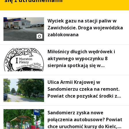
Wyciek gazu na stacji paliw w
Zawichoście. Droga wojewódzka
zablokowana
Miłośnicy długich wędrówek i
aktywnego wypoczynku 8
sierpnia spotkają się w
Sandomierzu na I Maratonie
Pieszym „Tam Gdzie Pieprz
Ulica Armii Krajowej w
Rośnie”
Sandomierzu czeka na remont.
Powiat chce pozyskać środki z
Rządowego Funduszu Rozwoju
Dróg
Sandomierz zyska nowe
połączenia autobusowe? Powiat
chce uruchomić kursy do Kielc,