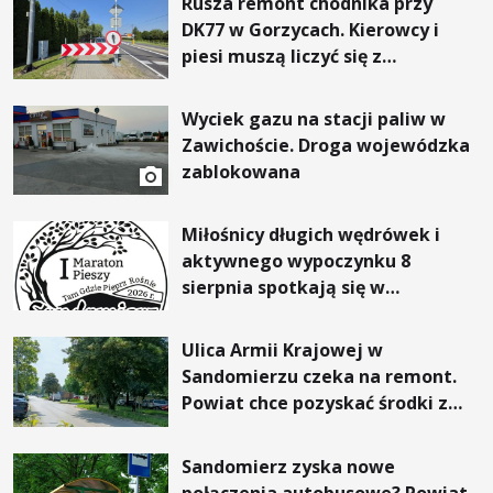
Rusza remont chodnika przy
DK77 w Gorzycach. Kierowcy i
piesi muszą liczyć się z
utrudnieniami
Wyciek gazu na stacji paliw w
Zawichoście. Droga wojewódzka
zablokowana
Miłośnicy długich wędrówek i
aktywnego wypoczynku 8
sierpnia spotkają się w
Sandomierzu na I Maratonie
Pieszym „Tam Gdzie Pieprz
Ulica Armii Krajowej w
Rośnie”
Sandomierzu czeka na remont.
Powiat chce pozyskać środki z
Rządowego Funduszu Rozwoju
Dróg
Sandomierz zyska nowe
połączenia autobusowe? Powiat