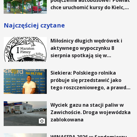
chce uruchomić kursy do Kielc,
Stalowej Woli i Annopola
Najczęściej czytane
Miłośnicy długich wędrówek i
aktywnego wypoczynku 8
sierpnia spotkają się w
Sandomierzu na I Maratonie
Pieszym „Tam Gdzie Pieprz
Siekiera: Polskiego rolnika
Rośnie”
próbuje się przedstawić jako
tego roszczeniowego, a prawda
jest zupełnie inna
Wyciek gazu na stacji paliw w
Zawichoście. Droga wojewódzka
zablokowana