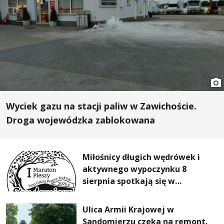
Wyciek gazu na stacji paliw w Zawichoście.
Droga wojewódzka zablokowana
Miłośnicy długich wędrówek i
aktywnego wypoczynku 8
sierpnia spotkają się w
Sandomierzu na I Maratonie
Pieszym „Tam Gdzie Pieprz
Ulica Armii Krajowej w
Rośnie”
Sandomierzu czeka na remont.