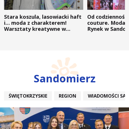
Stara koszula, lasowiacki haft
Od codzienności
i… moda z charakterem!
couture. Moda 
Warsztaty kreatywne w
Rynek w Sandom
ramach NFW
(ZDJĘCIA)
Sandomierz
ŚWIĘTOKRZYSKIE
REGION
WIADOMOŚCI SA