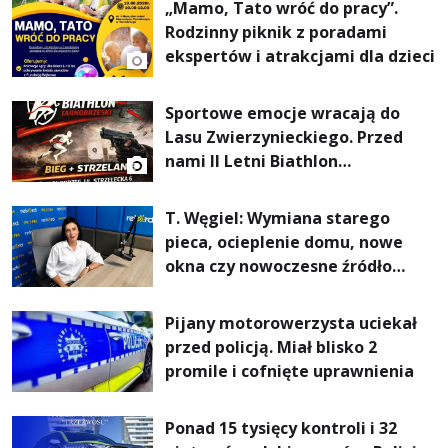
„Mamo, Tato wróć do pracy”.
Rodzinny piknik z poradami
ekspertów i atrakcjami dla dzieci
Sportowe emocje wracają do
Lasu Zwierzynieckiego. Przed
nami II Letni Biathlon
Tarnobrzeski
T. Węgiel: Wymiana starego
pieca, ocieplenie domu, nowe
okna czy nowoczesne źródło
ogrzewania – to mniejsze
rachunki za energię, lepszy
Pijany motorowerzysta uciekał
komfort życia i... czystsze
przed policją. Miał blisko 2
powietrze
promile i cofnięte uprawnienia
Ponad 15 tysięcy kontroli i 32