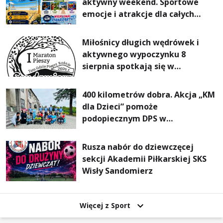
aktywny weekend. Sportowe
emocje i atrakcje dla całych
rodzin
Miłośnicy długich wędrówek i
aktywnego wypoczynku 8
sierpnia spotkają się w
Sandomierzu na I Maratonie
Pieszym „Tam Gdzie Pieprz
400 kilometrów dobra. Akcja „KM
Rośnie”
dla Dzieci” pomoże
podopiecznym DPS w
Mokrzyszowie
Rusza nabór do dziewczęcej
sekcji Akademii Piłkarskiej SKS
Wisły Sandomierz
Więcej z Sport