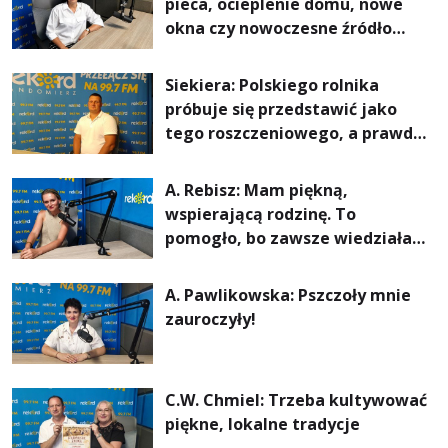
pieca, ocieplenie domu, nowe
okna czy nowoczesne źródło
ogrzewania – to mniejsze
rachunki za energię, lepszy
Siekiera: Polskiego rolnika
komfort życia i... czystsze
próbuje się przedstawić jako
powietrze
tego roszczeniowego, a prawda
jest zupełnie inna
A. Rebisz: Mam piękną,
wspierającą rodzinę. To
pomogło, bo zawsze wiedziałam,
że mogę. Rodzina jest
najważniejsza
A. Pawlikowska: Pszczoły mnie
zauroczyły!
C.W. Chmiel: Trzeba kultywować
piękne, lokalne tradycje