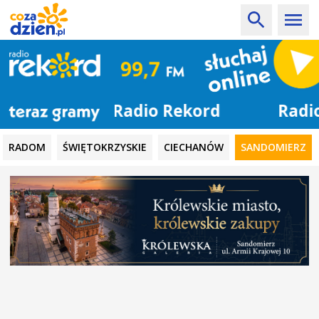
Radio Rekord
RADOM
ŚWIĘTOKRZYSKIE
CIECHANÓW
SANDOMIERZ