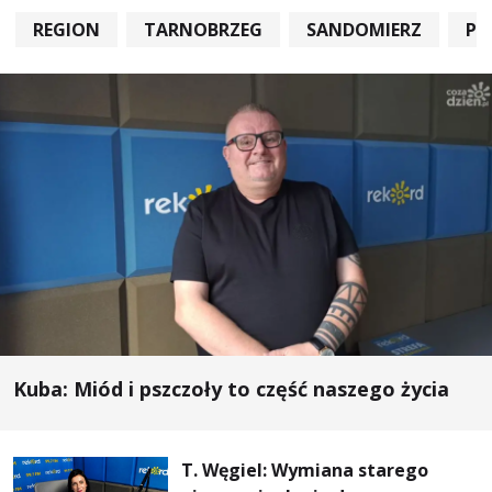
REGION
TARNOBRZEG
SANDOMIERZ
PO
Kuba: Miód i pszczoły to część naszego życia
T. Węgiel: Wymiana starego