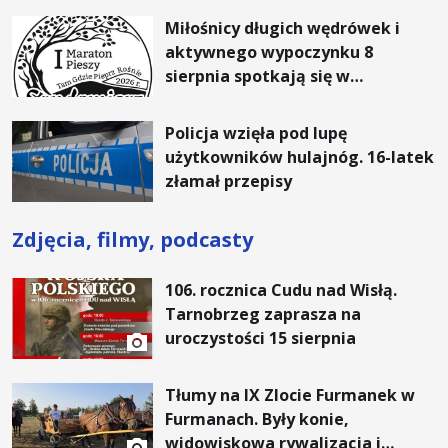
Miłośnicy długich wędrówek i
aktywnego wypoczynku 8
sierpnia spotkają się w
Sandomierzu na I Maratonie
Pieszym „Tam Gdzie Pieprz
Policja wzięła pod lupę
Rośnie”
użytkowników hulajnóg. 16-latek
złamał przepisy
Zdjęcia, filmy, podcasty
106. rocznica Cudu nad Wisłą.
Tarnobrzeg zaprasza na
uroczystości 15 sierpnia
Tłumy na IX Zlocie Furmanek w
Furmanach. Były konie,
widowiskowa rywalizacja i