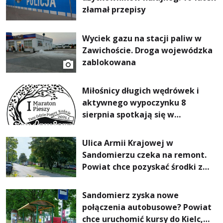
złamał przepisy
Wyciek gazu na stacji paliw w
Zawichoście. Droga wojewódzka
zablokowana
Miłośnicy długich wędrówek i
aktywnego wypoczynku 8
sierpnia spotkają się w
Sandomierzu na I Maratonie
Pieszym „Tam Gdzie Pieprz
Ulica Armii Krajowej w
Rośnie”
Sandomierzu czeka na remont.
Powiat chce pozyskać środki z
Rządowego Funduszu Rozwoju
Dróg
Sandomierz zyska nowe
połączenia autobusowe? Powiat
chce uruchomić kursy do Kielc,