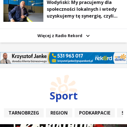
Wodyński: My pracujemy dla
społeczności lokalnych i wtedy
uzyskujemy tę synergię, czyli
wzajemnie się wspieramy
Więcej z Radio Rekord
Sport
TARNOBRZEG
REGION
PODKARPACIE
S