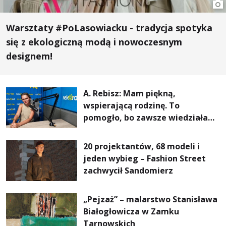
Warsztaty #PoLasowiacku - tradycja spotyka
się z ekologiczną modą i nowoczesnym
designem!
A. Rebisz: Mam piękną,
wspierającą rodzinę. To
pomogło, bo zawsze wiedziałam,
że mogę. Rodzina jest
najważniejsza
20 projektantów, 68 modeli i
jeden wybieg – Fashion Street
zachwycił Sandomierz
„Pejzaż” – malarstwo Stanisława
Białogłowicza w Zamku
Tarnowskich