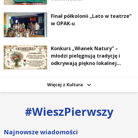
Finał półkolonii „Lato w teatrze”
w OPAK-u
Konkurs „Wianek Natury” –
młodzi pielęgnują tradycję i
odkrywają piękno lokalnej
przyrody
Więcej z Kultura
#
WieszPierwszy
Najnowsze wiadomości