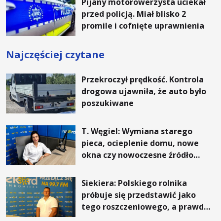
Pijany motorowerzysta uciekał
przed policją. Miał blisko 2
promile i cofnięte uprawnienia
Najczęściej czytane
Przekroczył prędkość. Kontrola
drogowa ujawniła, że auto było
poszukiwane
T. Węgiel: Wymiana starego
pieca, ocieplenie domu, nowe
okna czy nowoczesne źródło
ogrzewania – to mniejsze
rachunki za energię, lepszy
Siekiera: Polskiego rolnika
komfort życia i... czystsze
próbuje się przedstawić jako
powietrze
tego roszczeniowego, a prawda
jest zupełnie inna