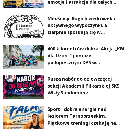
emocje i atrakcje dla całych
rodzin
Miłośnicy długich wędrówek i
aktywnego wypoczynku 8
sierpnia spotkają się w
Sandomierzu na I Maratonie
Pieszym „Tam Gdzie Pieprz
400 kilometrów dobra. Akcja „KM
Rośnie”
dla Dzieci” pomoże
podopiecznym DPS w
Mokrzyszowie
Rusza nabór do dziewczęcej
sekcji Akademii Piłkarskiej SKS
Wisły Sandomierz
Sport i dobra energia nad
Jeziorem Tarnobrzeskim.
Piątkowe treningi czekają na