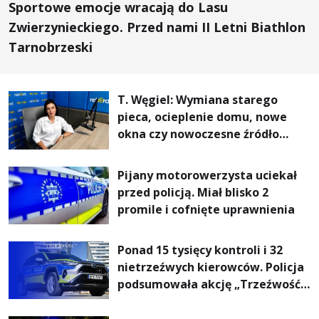
Sportowe emocje wracają do Lasu
Zwierzynieckiego. Przed nami II Letni Biathlon
Tarnobrzeski
T. Węgiel: Wymiana starego
pieca, ocieplenie domu, nowe
okna czy nowoczesne źródło
ogrzewania – to mniejsze
rachunki za energię, lepszy
Pijany motorowerzysta uciekał
komfort życia i... czystsze
przed policją. Miał blisko 2
powietrze
promile i cofnięte uprawnienia
Ponad 15 tysięcy kontroli i 32
nietrzeźwych kierowców. Policja
podsumowała akcję „Trzeźwość”
na Podkarpaciu