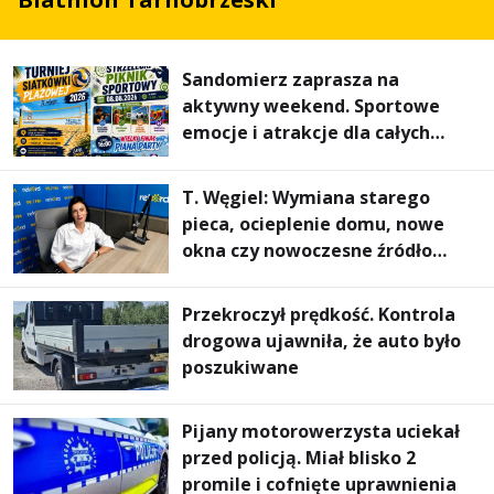
Sandomierz zaprasza na
aktywny weekend. Sportowe
emocje i atrakcje dla całych
rodzin
T. Węgiel: Wymiana starego
pieca, ocieplenie domu, nowe
okna czy nowoczesne źródło
ogrzewania – to mniejsze
rachunki za energię, lepszy
Przekroczył prędkość. Kontrola
komfort życia i... czystsze
drogowa ujawniła, że auto było
powietrze
poszukiwane
Pijany motorowerzysta uciekał
przed policją. Miał blisko 2
promile i cofnięte uprawnienia