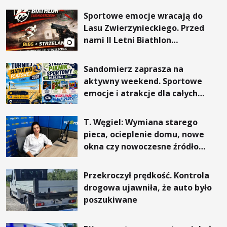
Sportowe emocje wracają do
Lasu Zwierzynieckiego. Przed
nami II Letni Biathlon
Tarnobrzeski
Sandomierz zaprasza na
aktywny weekend. Sportowe
emocje i atrakcje dla całych
rodzin
T. Węgiel: Wymiana starego
pieca, ocieplenie domu, nowe
okna czy nowoczesne źródło
ogrzewania – to mniejsze
rachunki za energię, lepszy
Przekroczył prędkość. Kontrola
komfort życia i... czystsze
drogowa ujawniła, że auto było
powietrze
poszukiwane