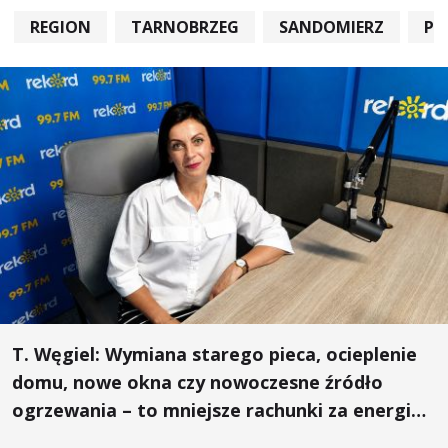
REGION
TARNOBRZEG
SANDOMIERZ
PO
T. Węgiel: Wymiana starego pieca, ocieplenie
domu, nowe okna czy nowoczesne źródło
ogrzewania – to mniejsze rachunki za energię,
lepszy komfort życia i... czystsze powietrze