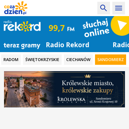
Radio Rekord
RADOM
ŚWIĘTOKRZYSKIE
CIECHANÓW
SANDOMIERZ