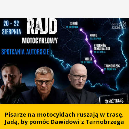
Pisarze na motocyklach ruszają w trasę.
Jadą, by pomóc Dawidowi z Tarnobrzega