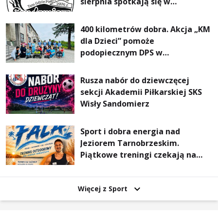
sierpnia spotkają się w
Sandomierzu na I Maratonie
Pieszym „Tam Gdzie Pieprz
400 kilometrów dobra. Akcja „KM
Rośnie”
dla Dzieci” pomoże
podopiecznym DPS w
Mokrzyszowie
Rusza nabór do dziewczęcej
sekcji Akademii Piłkarskiej SKS
Wisły Sandomierz
Sport i dobra energia nad
Jeziorem Tarnobrzeskim.
Piątkowe treningi czekają na
uczestników
Więcej z Sport