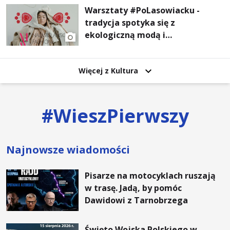
Warsztaty #PoLasowiacku -
tradycja spotyka się z
ekologiczną modą i
nowoczesnym designem!
Więcej z Kultura
#
WieszPierwszy
Najnowsze wiadomości
Pisarze na motocyklach ruszają
w trasę. Jadą, by pomóc
Dawidowi z Tarnobrzega
Święto Wojska Polskiego w