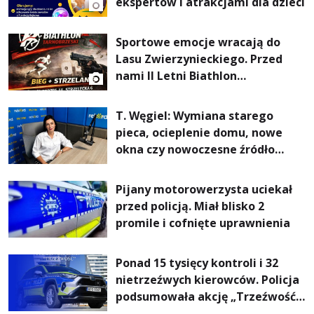
ekspertów i atrakcjami dla dzieci
Sportowe emocje wracają do
Lasu Zwierzynieckiego. Przed
nami II Letni Biathlon
Tarnobrzeski
T. Węgiel: Wymiana starego
pieca, ocieplenie domu, nowe
okna czy nowoczesne źródło
ogrzewania – to mniejsze
rachunki za energię, lepszy
Pijany motorowerzysta uciekał
komfort życia i... czystsze
przed policją. Miał blisko 2
powietrze
promile i cofnięte uprawnienia
Ponad 15 tysięcy kontroli i 32
nietrzeźwych kierowców. Policja
podsumowała akcję „Trzeźwość”
na Podkarpaciu