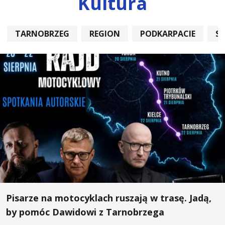
Kultura
TARNOBRZEG
REGION
PODKARPACIE
S
Pisarze na motocyklach ruszają w trasę. Jadą,
by pomóc Dawidowi z Tarnobrzega