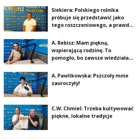
rachunki za energię, lepszy
Siekiera: Polskiego rolnika
komfort życia i... czystsze
próbuje się przedstawić jako
powietrze
tego roszczeniowego, a prawda
jest zupełnie inna
A. Rebisz: Mam piękną,
wspierającą rodzinę. To
pomogło, bo zawsze wiedziałam,
że mogę. Rodzina jest
najważniejsza
A. Pawlikowska: Pszczoły mnie
zauroczyły!
C.W. Chmiel: Trzeba kultywować
piękne, lokalne tradycje