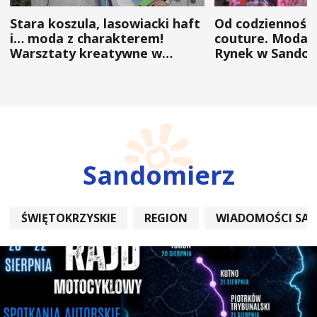
Stara koszula, lasowiacki haft
Od codzienności
i… moda z charakterem!
couture. Moda 
Warsztaty kreatywne w
Rynek w Sandom
ramach NFW
(ZDJĘCIA)
Sandomierz
ŚWIĘTOKRZYSKIE
REGION
WIADOMOŚCI SA