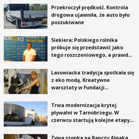
Przekroczył prędkość. Kontrola
drogowa ujawniła, że auto było
poszukiwane
Siekiera: Polskiego rolnika
próbuje się przedstawić jako
tego roszczeniowego, a prawda
jest zupełnie inna
Lasowiacka tradycja spotkała się
z eko modą. Kreatywne
warsztaty w Fundacji
Artystycznej GA MON
Trwa modernizacja krytej
pływalni w Tarnobrzegu. W
czerwcu startują kolejne etapy
inwestycji
Żywa szopka na Ranczu Alpaka