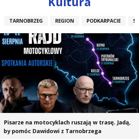
Kultura
TARNOBRZEG
REGION
PODKARPACIE
S
Pisarze na motocyklach ruszają w trasę. Jadą,
by pomóc Dawidowi z Tarnobrzega