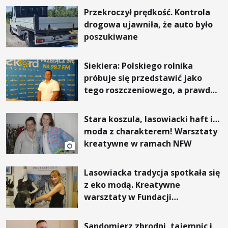
Przekroczył prędkość. Kontrola
drogowa ujawniła, że auto było
poszukiwane
Siekiera: Polskiego rolnika
próbuje się przedstawić jako
tego roszczeniowego, a prawda
jest zupełnie inna
Stara koszula, lasowiacki haft i…
moda z charakterem! Warsztaty
kreatywne w ramach NFW
Lasowiacka tradycja spotkała się
z eko modą. Kreatywne
warsztaty w Fundacji
Artystycznej GA MON
Sandomierz zbrodni, tajemnic i