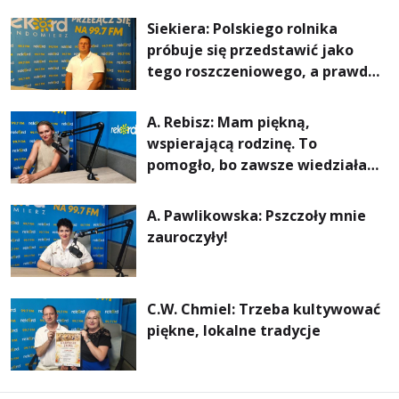
rachunki za energię, lepszy
Siekiera: Polskiego rolnika
komfort życia i... czystsze
próbuje się przedstawić jako
powietrze
tego roszczeniowego, a prawda
jest zupełnie inna
A. Rebisz: Mam piękną,
wspierającą rodzinę. To
pomogło, bo zawsze wiedziałam,
że mogę. Rodzina jest
najważniejsza
A. Pawlikowska: Pszczoły mnie
zauroczyły!
C.W. Chmiel: Trzeba kultywować
piękne, lokalne tradycje