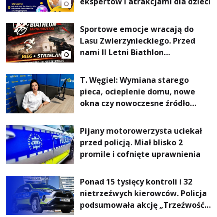
ekspertów i atrakcjami dla dzieci
Sportowe emocje wracają do
Lasu Zwierzynieckiego. Przed
nami II Letni Biathlon
Tarnobrzeski
T. Węgiel: Wymiana starego
pieca, ocieplenie domu, nowe
okna czy nowoczesne źródło
ogrzewania – to mniejsze
rachunki za energię, lepszy
Pijany motorowerzysta uciekał
komfort życia i... czystsze
przed policją. Miał blisko 2
powietrze
promile i cofnięte uprawnienia
Ponad 15 tysięcy kontroli i 32
nietrzeźwych kierowców. Policja
podsumowała akcję „Trzeźwość”
na Podkarpaciu