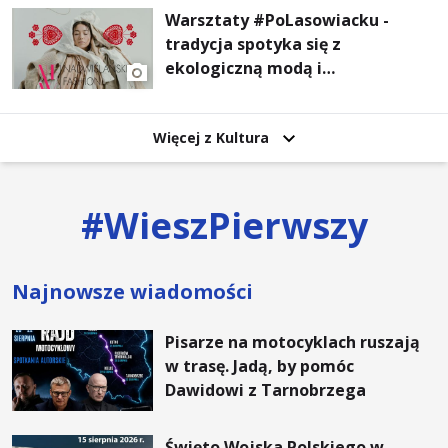
Warsztaty #PoLasowiacku -
tradycja spotyka się z
ekologiczną modą i
nowoczesnym designem!
Więcej z Kultura
#
WieszPierwszy
Najnowsze wiadomości
Pisarze na motocyklach ruszają
w trasę. Jadą, by pomóc
Dawidowi z Tarnobrzega
Święto Wojska Polskiego w