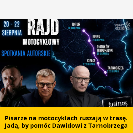
Pisarze na motocyklach ruszają w trasę.
Jadą, by pomóc Dawidowi z Tarnobrzega