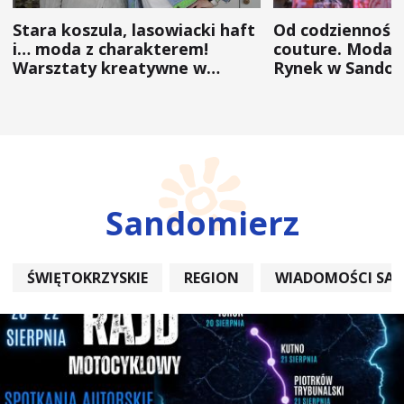
Stara koszula, lasowiacki haft
Od codzienności
i… moda z charakterem!
couture. Moda 
Warsztaty kreatywne w
Rynek w Sandom
ramach NFW
(ZDJĘCIA)
Sandomierz
ŚWIĘTOKRZYSKIE
REGION
WIADOMOŚCI SA