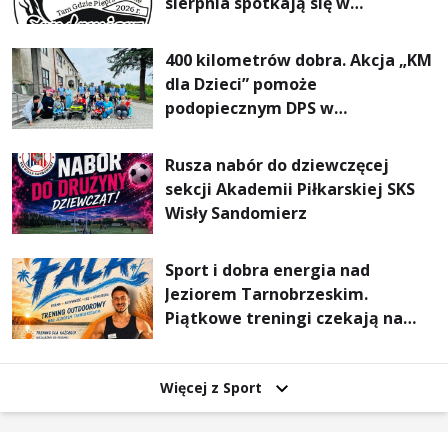
sierpnia spotkają się w
Sandomierzu na I Maratonie
Pieszym „Tam Gdzie Pieprz
400 kilometrów dobra. Akcja „KM
Rośnie”
dla Dzieci” pomoże
podopiecznym DPS w
Mokrzyszowie
Rusza nabór do dziewczęcej
sekcji Akademii Piłkarskiej SKS
Wisły Sandomierz
Sport i dobra energia nad
Jeziorem Tarnobrzeskim.
Piątkowe treningi czekają na
uczestników
Więcej z Sport