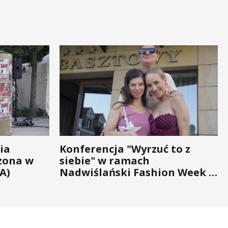
ia
Konferencja "Wyrzuć to z
zona w
siebie" w ramach
A)
Nadwiślański Fashion Week -
bo moda na zdrowie nigdy nie
wychodzi z... mody!