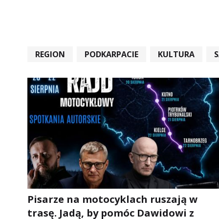
REGION
PODKARPACIE
KULTURA
#STARACHOWICE #REKORD #SANDOMIERZ #RA
Pisarze na motocyklach ruszają w
trasę. Jadą, by pomóc Dawidowi z