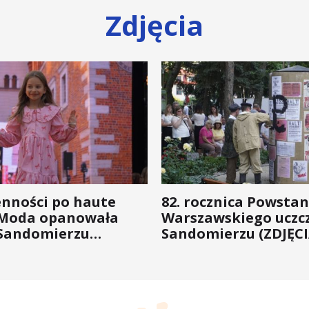
Zdjęcia
enności po haute
82. rocznica Powstan
 Moda opanowała
Warszawskiego uczc
Sandomierzu
Sandomierzu (ZDJĘCI