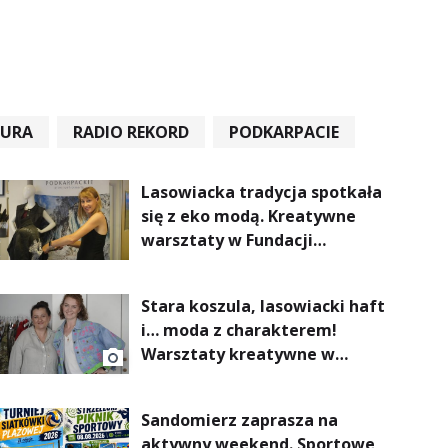
TURA
RADIO REKORD
PODKARPACIE
Lasowiacka tradycja spotkała
się z eko modą. Kreatywne
warsztaty w Fundacji
Artystycznej GA MON
Stara koszula, lasowiacki haft
i… moda z charakterem!
Warsztaty kreatywne w
ramach NFW
Sandomierz zaprasza na
aktywny weekend. Sportowe