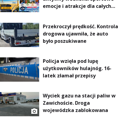
emocje i atrakcje dla całych
rodzin
Przekroczył prędkość. Kontrola
drogowa ujawniła, że auto
było poszukiwane
Policja wzięła pod lupę
użytkowników hulajnóg. 16-
latek złamał przepisy
Wyciek gazu na stacji paliw w
Zawichoście. Droga
wojewódzka zablokowana