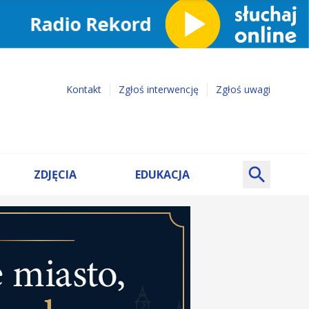
Kontakt
Zgłoś interwencję
Zgłoś uwagi
ZDJĘCIA
EDUKACJA