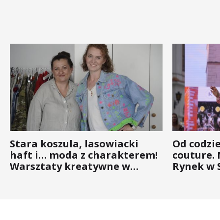
Stara koszula, lasowiacki
Od codzi
haft i… moda z charakterem!
couture.
Warsztaty kreatywne w
Rynek w 
ramach NFW
(ZDJĘCIA)