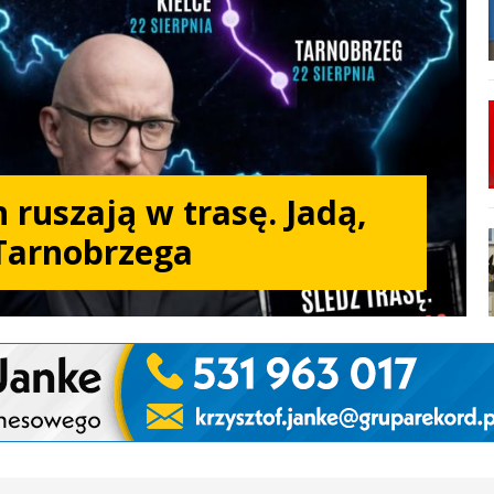
 ruszają w trasę. Jadą,
Tarnobrzega