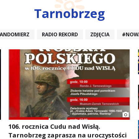
Tarnobrzeg
SANDOMIERZ
RADIO REKORD
ZDJĘCIA
#NOW
DIOREKORD #OPATÓW #RADIORE
#NOWA DĘBA
106. rocznica Cudu nad Wisłą.
Tarnobrzeg zaprasza na uroczystości