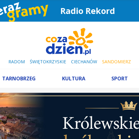
Radio Rekord
RADOM
ŚWIĘTOKRZYSKIE
CIECHANÓW
SANDOMIERZ
TARNOBRZEG
KULTURA
SPORT