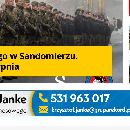
go w Sandomierzu.
rpnia