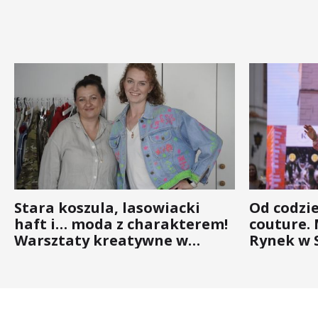
Stara koszula, lasowiacki
Od codzi
haft i… moda z charakterem!
couture.
Warsztaty kreatywne w
Rynek w 
ramach NFW
(ZDJĘCIA)