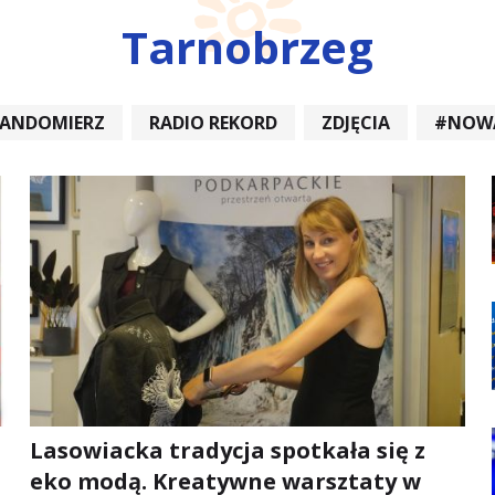
Tarnobrzeg
SANDOMIERZ
RADIO REKORD
ZDJĘCIA
#NOW
DIOREKORD #OPATÓW #RADIORE
#NOWA DĘBA
Lasowiacka tradycja spotkała się z
eko modą. Kreatywne warsztaty w