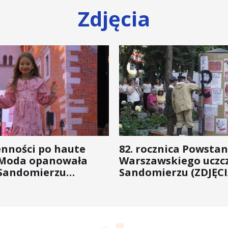
Zdjęcia
enności po haute
82. rocznica Powstan
 Moda opanowała
Warszawskiego uczc
Sandomierzu
Sandomierzu (ZDJĘCI