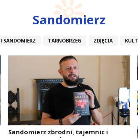
Sandomierz
I SANDOMIERZ
TARNOBRZEG
ZDJĘCIA
KUL
REMONT
Sandomierz zbrodni, tajemnic i