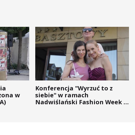
ia
Konferencja "Wyrzuć to z
zona w
siebie" w ramach
A)
Nadwiślański Fashion Week -
bo moda na zdrowie nigdy nie
wychodzi z... mody!