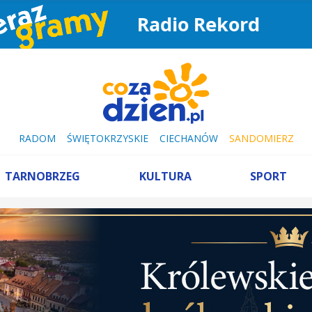
Radio Rekord
RADOM
ŚWIĘTOKRZYSKIE
CIECHANÓW
SANDOMIERZ
TARNOBRZEG
KULTURA
SPORT