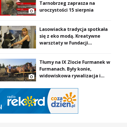
Tarnobrzeg zaprasza na
uroczystości 15 sierpnia
Lasowiacka tradycja spotkała
się z eko modą. Kreatywne
warsztaty w Fundacji
Artystycznej GA MON
Tłumy na IX Zlocie Furmanek w
Furmanach. Były konie,
widowiskowa rywalizacja i
wyjątkowi goście