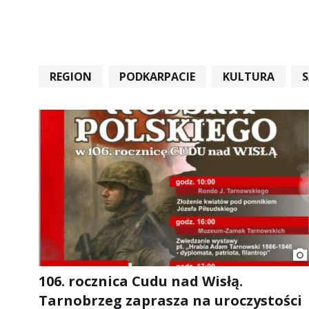
REGION
PODKARPACIE
KULTURA
#STARACHOWICE #REKORD #SANDOMIERZ #RA
106. rocznica Cudu nad Wisłą.
Tarnobrzeg zaprasza na uroczystości