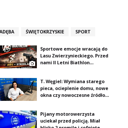
ADĘBA
ŚWIĘTOKRZYSKIE
SPORT
Sportowe emocje wracają do
Lasu Zwierzynieckiego. Przed
nami II Letni Biathlon
Tarnobrzeski
T. Węgiel: Wymiana starego
pieca, ocieplenie domu, nowe
okna czy nowoczesne źródło
ogrzewania – to mniejsze
rachunki za energię, lepszy
Pijany motorowerzysta
komfort życia i... czystsze
uciekał przed policją. Miał
powietrze
blisko 2 promile i cofnięte