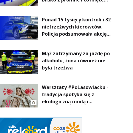
uprawnienia
Ponad 15 tysięcy kontroli i 32
nietrzeźwych kierowców.
Policja podsumowała akcję
„Trzeźwość” na Podkarpaciu
Mąż zatrzymany za jazdę po
alkoholu, żona również nie
była trzeźwa
Warsztaty #PoLasowiacku -
tradycja spotyka się z
ekologiczną modą i
nowoczesnym designem!