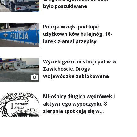
było poszukiwane
Policja wzięła pod lupę
użytkowników hulajnóg. 16-
latek złamał przepisy
Wyciek gazu na stacji paliw w
Zawichoście. Droga
wojewódzka zablokowana
Miłośnicy długich wędrówek i
aktywnego wypoczynku 8
sierpnia spotkają się w
Sandomierzu na I Maratonie
Pieszym „Tam Gdzie Pieprz
Rośnie”