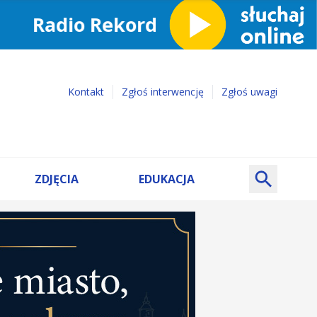
Kontakt
Zgłoś interwencję
Zgłoś uwagi
ZDJĘCIA
EDUKACJA