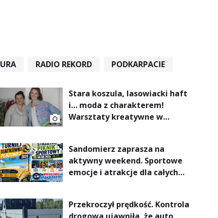
TURA
RADIO REKORD
PODKARPACIE
Stara koszula, lasowiacki haft
i… moda z charakterem!
Warsztaty kreatywne w
ramach NFW
Sandomierz zaprasza na
aktywny weekend. Sportowe
emocje i atrakcje dla całych
rodzin
Przekroczył prędkość. Kontrola
drogowa ujawniła, że auto